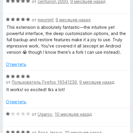
5
О
от
centurion 2000
,
9 месяцев назад
и
ц
з
е
5
О
н
от
meonmf
,
9 месяцев назад
ц
е
This extension is absolutely fantastic—the intuitive yet
е
н
powerful interface, the deep customization options, and the
н
о
full backup and restore features make it a joy to use. Truly
е
н
impressive work. You've covered it all (except an Android
н
а
version 😭 though I know there's a fork I can use instead).
о
5
н
и
Отметить
а
з
5
5
О
и
от
Пользователь Firefox 19541239
,
9 месяцев назад
ц
з
е
It works! so excited! tks a lot!
5
н
е
Отметить
н
о
О
от
Ugarov
,
10 месяцев назад
н
ц
а
е
О
5
н
от
Aissa Jessus
,
10 месяцев назад