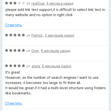
О
н
a
от
real5sal
,
4 месяца назад
н
ц
е
а
please add link text support,it is difficult to select link text in
е
н
4
many website and no option in right click
r
н
о
и
е
н
Отметить
з
c
н
а
5
о
5
О
от
Patrick
,
5 месяцев назад
h
н
и
ц
а
з
е
3
5
О
н
от
Dom
,
6 месяцев назад
»
и
ц
е
з
е
н
5
О
н
от
atata
,
6 месяцев назад
о
ц
е
н
It's great.
е
н
а
However, as the number of search engines I want to use
н
о
5
increases, it becomes too large to fit them all.
е
н
и
It would be great if it had a multi-level structure using folders
н
а
з
like bookmarks.
о
5
5
н
и
Отметить
а
з