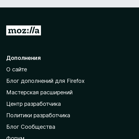
П
е
р
е
Дополнения
й
О сайте
т
и
Блог дополнений для Firefox
н
Мастерская расширений
а
Центр разработчика
д
о
Политики разработчика
м
Блог Сообщества
а
ш
Форум