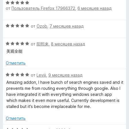
5
5
О
и
от
Пользователь Firefox 17966372
,
6 месяцев назад
ц
з
е
5
н
О
от
Ozob
,
7 месяцев назад
е
ц
н
е
о
О
н
от
阳熙来
,
8 месяцев назад
н
ц
е
а
美观全能
е
н
5
н
о
Отметить
и
е
н
з
н
а
О
от
Leviii
,
9 месяцев назад
5
о
5
ц
Amazing addon, I have bunch of search engines saved and it
н
и
е
prevents me from routing everything through google. Also I
а
з
н
have integrated it with everything windows search app
5
5
е
which makes it even more useful. Currently development is
и
н
stalled but it's become irreplaceable for me.
з
о
5
н
Отметить
а