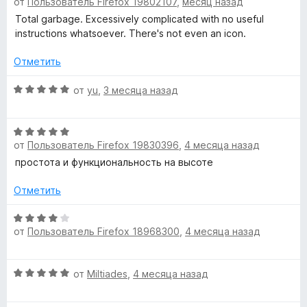
от
Пользователь Firefox 19802107
,
месяц назад
5
ц
5
и
е
Total garbage. Excessively complicated with no useful
l
з
н
instructions whatsoever. There's not even an icon.
5
е
e
н
Отметить
о
c
н
О
от
yu
,
3 месяца назад
а
ц
1
е
t
О
и
н
от
Пользователь Firefox 19830396
,
4 месяца назад
ц
з
е
i
е
5
н
простота и функциональность на высоте
н
о
o
е
н
Отметить
н
а
n
о
О
5
от
Пользователь Firefox 18968300
,
4 месяца назад
н
ц
и
а
е
з
S
5
н
5
О
от
Miltiades
,
4 месяца назад
и
е
e
ц
з
н
е
5
о