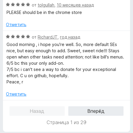
з
О
н
от
tolgullah
,
10 месяцев назад
о
5
ц
е
н
PLEASE should be in the chrome store
е
н
а
н
о
5
Отметить
е
н
и
н
а
з
О
от
RichardJT
,
год назад
о
5
5
ц
Good morning , i hope you're well. So, more default SEs
н
и
е
nice, but easy enough to add. Sweet, sweet ride!!! Stays
а
з
н
open when other tasks need attention; not like bill's menus.
5
5
е
6/5 bc this your only add-on.
и
н
7/5 bc i can't see a way to donate for your exceptional
з
о
effort. C u on github, hopefully.
5
н
Peace, r
а
5
Отметить
и
з
Назад
Вперёд
5
Страница 1 из 29