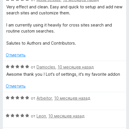
ц
и
е
Very effect and clean. Easy and quick to setup and add new
е
з
н
search sites and customize them.
н
5
о
е
н
I am currently using it heavily for cross sites search and
н
а
routine custom searches.
о
1
н
и
Salutes to Authors and Contributors.
а
з
5
5
Отметить
и
з
О
от
Damocles
,
10 месяцев назад
5
ц
Awsome thank you ! Lot's of settings, it's my favorite addon
е
н
Отметить
е
н
О
от
Arbeitor
,
10 месяцев назад
о
ц
н
е
а
О
н
от
Leon
,
10 месяцев назад
5
ц
е
и
е
н