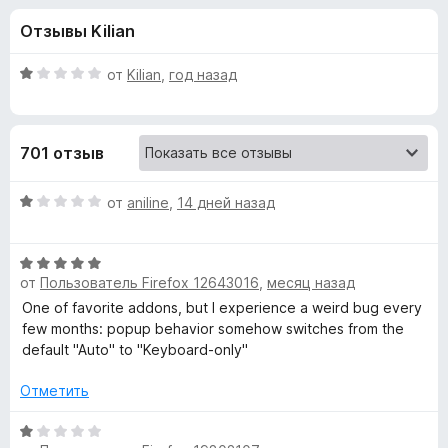
н
,
з
Отзывы Kilian
7
е
а
и
р
з
О
от
Kilian
,
год назад
а
«
5
ц
F
е
н
i
S
701 отзыв
е
r
н
e
w
о
О
от
aniline
,
14 дней назад
f
н
ц
o
i
а
е
x
1
О
н
от
Пользователь Firefox 12643016
,
месяц назад
и
ц
е
f
з
е
н
One of favorite addons, but I experience a weird bug every
5
н
о
few months: popup behavior somehow switches from the
t
е
н
default "Auto" to "Keyboard-only"
н
а
S
о
1
Отметить
н
и
e
а
О
з