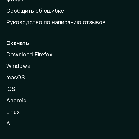
н
Сообщить об ошибке
ю
Руководство по написанию отзывов
ю
с
т
Скачать
р
Download Firefox
а
Windows
н
и
macOS
ц
iOS
у
M
Android
o
Linux
z
All
i
l