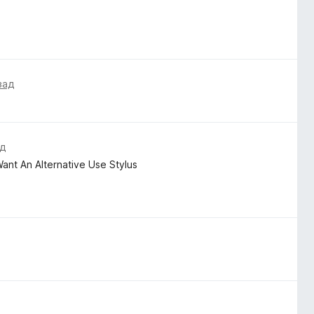
зад
ад
 Want An Alternative Use Stylus