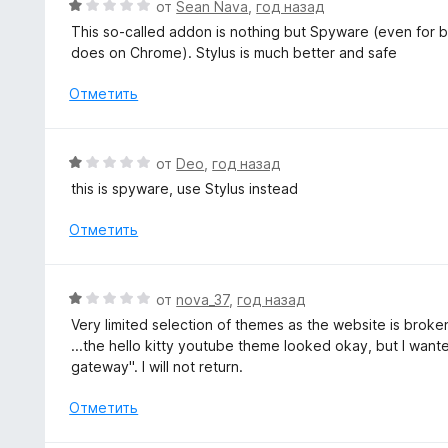
О
от
Sean Nava
,
год назад
н
ц
This so-called addon is nothing but Spyware (even for be
а
е
does on Chrome). Stylus is much better and safe
1
н
и
е
Отметить
з
н
5
о
н
О
от
Deo
,
год назад
а
ц
this is spyware, use Stylus instead
1
е
и
н
Отметить
з
е
5
н
о
О
от
nova_37
,
год назад
н
ц
Very limited selection of themes as the website is broke
а
е
...the hello kitty youtube theme looked okay, but I wante
1
н
gateway". I will not return.
и
е
з
н
Отметить
5
о
н