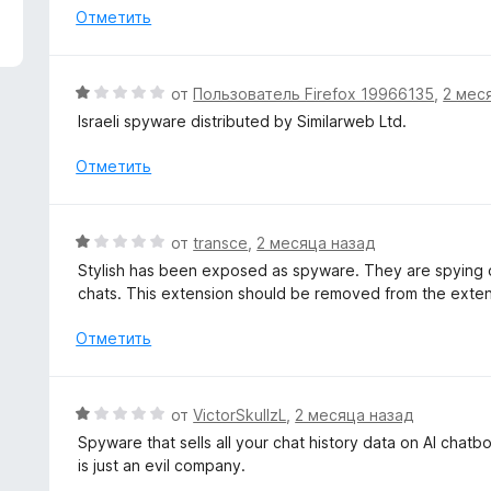
з
н
Отметить
5
е
н
о
О
от
Пользователь Firefox 19966135
,
2 мес
н
ц
Israeli spyware distributed by Similarweb Ltd.
а
е
1
н
Отметить
и
е
з
н
5
о
О
от
transce
,
2 месяца назад
н
ц
Stylish has been exposed as spyware. They are spying on
а
е
chats. This extension should be removed from the exten
1
н
и
е
Отметить
з
н
5
о
н
О
от
VictorSkullzL
,
2 месяца назад
а
ц
Spyware that sells all your chat history data on AI chat
1
е
is just an evil company.
и
н