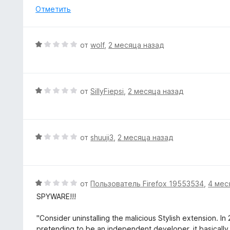
з
е
Отметить
5
н
о
н
О
от
wolf
,
2 месяца назад
а
ц
1
е
и
н
з
е
О
от
SillyFiepsi
,
2 месяца назад
5
н
ц
о
е
н
н
а
е
О
от
shuuji3
,
2 месяца назад
1
н
ц
и
о
е
з
н
н
5
а
е
О
от
Пользователь Firefox 19553534
,
4 мес
1
н
ц
SPYWARE!!!
и
о
е
з
н
н
"Consider uninstalling the malicious Stylish extension. I
5
а
е
pretending to be an independent developer, it basically