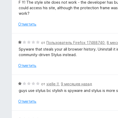
ц
F Y! The style site does not work - the developer has bu
а
е
could access his site, although the protection frame was
1
н
work?
и
е
з
н
Отметить
5
о
н
а
О
от
Пользователь Firefox 17488740
,
8 мес
1
ц
Spyware that steals your all browser history. Uninstall it
и
е
community-driven Stylus instead.
з
н
5
е
Отметить
н
о
н
О
от
xielle !!
,
9 месяцев назад
а
ц
guys use stylus bc stylish is spyware and stylus is more 
1
е
и
н
Отметить
з
е
5
н
о