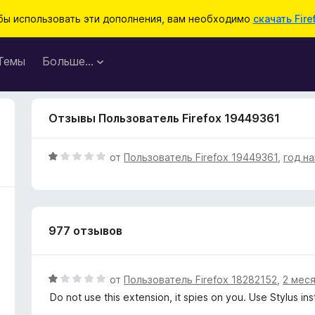
бы использовать эти дополнения, вам необходимо
скачать Fire
Темы
Больше…
Отзывы Пользователь Firefox 19449361
О
от
Пользователь Firefox 19449361
,
год н
ц
е
н
е
977 отзывов
н
о
н
а
О
от
Пользователь Firefox 18282152
,
2 мес
1
ц
Do not use this extension, it spies on you. Use Stylus in
и
е