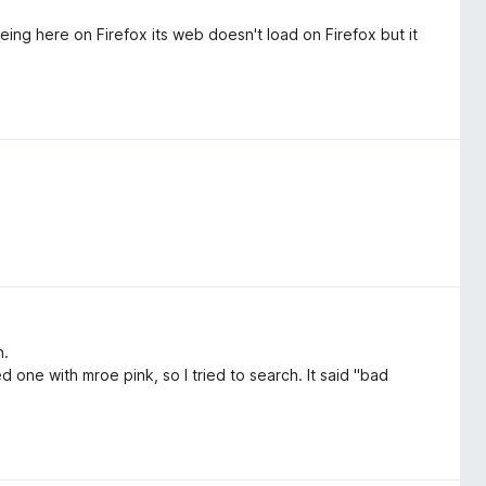
ing here on Firefox its web doesn't load on Firefox but it
n.
d one with mroe pink, so I tried to search. It said "bad