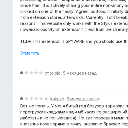
1
н
Since then, it is actively sharing your entire non-anon
и
о
clicked on one of the flashy "Agree" buttons. It initiall
з
н
from extension stores afterwards. Currently, it still bre
5
а
reasons. This website only works with the Stylus extensi
1
now-malicious Stylish extension." (Text from the UserSty
и
з
TL;DR This extension is SPYWARE and you should use the 
5
Отметить
О
от
jojojo
,
5 месяцев назад
ц
е
н
е
О
от
kakaze
,
6 месяцев назад
н
ц
Вот же погань. У меня битый год браузер тормозил п
о
е
перегрузки вкладками или/и мб каких то расширений
н
н
работать и не пользовался). Но тут проходил мимо 
а
е
внезапно попал прямо в точку, внезапно браузер пе
1