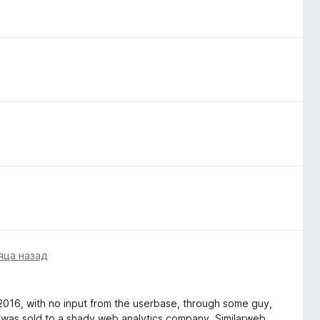
яца назад
n 2016, with no input from the userbase, through some guy,
 was sold to a shady web analytics company, Similarweb.