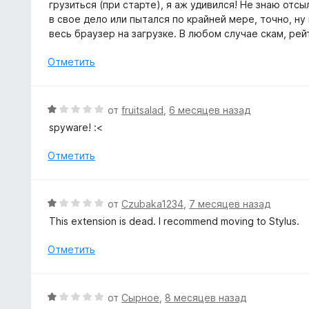
н
грузиться (при старте), я аж удивился! Не знаю отсыл
и
о
в свое дело или пытался по крайней мере, точно, ну
з
н
весь браузер на загрузке. В любом случае скам, рей
5
а
1
Отметить
и
з
5
О
от
fruitsalad
,
6 месяцев назад
ц
spyware! :<
е
н
Отметить
е
н
о
О
от
Czubaka1234
,
7 месяцев назад
н
ц
This extension is dead. I recommend moving to Stylus.
а
е
1
н
Отметить
и
е
з
н
5
о
О
от
Сырное
,
8 месяцев назад
н