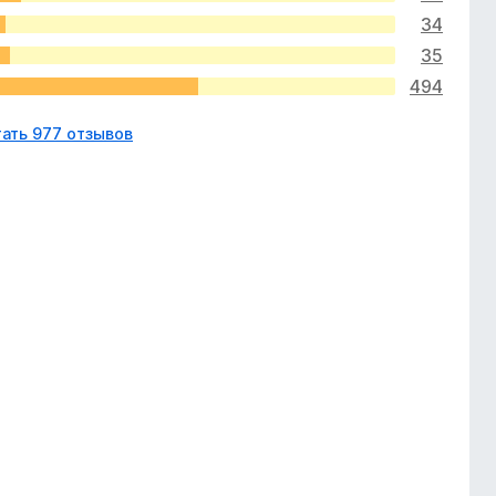
34
35
494
ать 977 отзывов