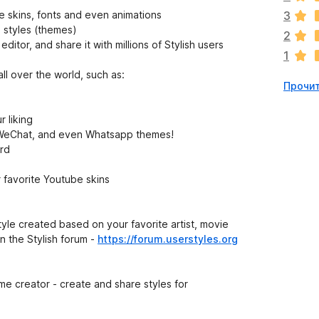
о
skins, fonts and even animations
3
к
d styles (themes)
2
п
itor, and share it with millions of Stylish users
1
о
к
ll over the world, such as:
Прочит
а
н
е
r liking
т
, WeChat, and even Whatsapp themes!
ird
favorite Youtube skins
tyle created based on your favorite artist, movie
n the Stylish forum -
https://forum.userstyles.org
 creator - create and share styles for