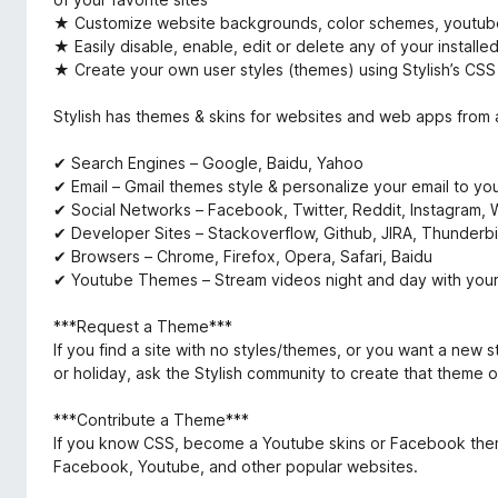
★ Customize website backgrounds, color schemes, youtube 
★ Easily disable, enable, edit or delete any of your installe
★ Create your own user styles (themes) using Stylish’s CSS ed
Stylish has themes & skins for websites and web apps from a
✔ Search Engines – Google, Baidu, Yahoo
✔ Email – Gmail themes style & personalize your email to you
✔ Social Networks – Facebook, Twitter, Reddit, Instagram
✔ Developer Sites – Stackoverflow, Github, JIRA, Thunderb
✔ Browsers – Chrome, Firefox, Opera, Safari, Baidu
✔ Youtube Themes – Stream videos night and day with your 
***Request a Theme***
If you find a site with no styles/themes, or you want a new s
or holiday, ask the Stylish community to create that theme o
***Contribute a Theme***
If you know CSS, become a Youtube skins or Facebook theme
Facebook, Youtube, and other popular websites.