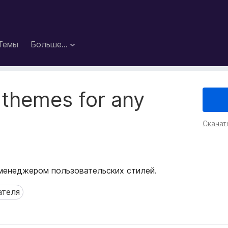
Темы
Больше…
 themes for any
Скачат
- менеджером пользовательских стилей.
ателя
еля