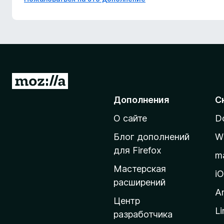
П
е
Дополнения
С
р
О сайте
D
е
й
Блог дополнений
W
т
для Firefox
m
и
Мастерская
н
i
расширений
а
A
д
Центр
Li
о
разработчика