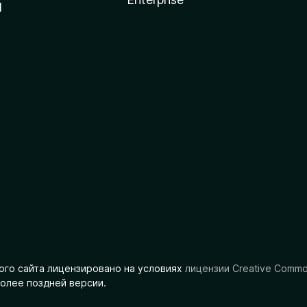
l
ого сайта лицензировано на условиях
лицензии Creative Comm
олее поздней версии.