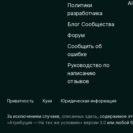
м
Al
Политики
а
разработчика
ш
Блог Сообщества
н
ю
Форум
ю
Сообщить об
с
ошибке
т
Руководство по
р
написанию
а
отзывов
н
и
ц
Приватность
Куки
Юридическая информация
у
M
За исключением случаев,
описанных здесь
, содержимое эт
o
«Атрибуция — На тех же условиях» версии 3.0
или любой б
z