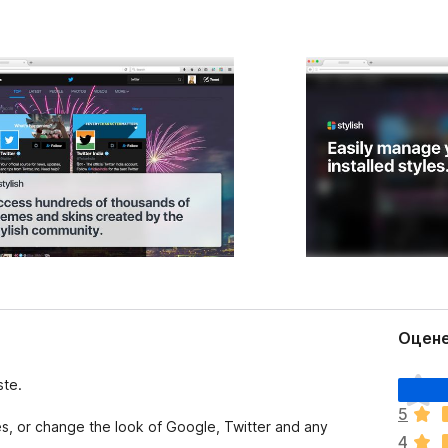
Оцене
О
ste.
ц
5
е
, or change the look of Google, Twitter and any
4
н