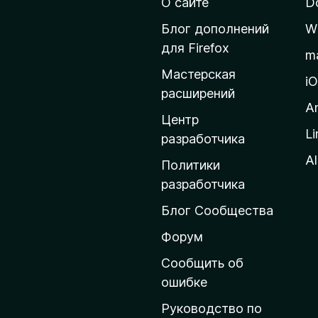
t
О сайте
D
е
й
r
Блог дополнений
W
т
для Firefox
m
e
и
Мастерская
н
i
расширений
a
а
A
д
Центр
m
Li
о
разработчика
м
Al
Y
Политики
а
разработчика
a
ш
Блог Сообщества
н
r
ю
Форум
ю
Сообщить об
d
с
ошибке
т
S
Руководство по
р