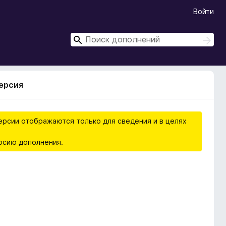
Войти
П
П
о
о
и
и
с
с
к
версия
к
ерсии отображаются только для сведения и в целях
рсию дополнения.