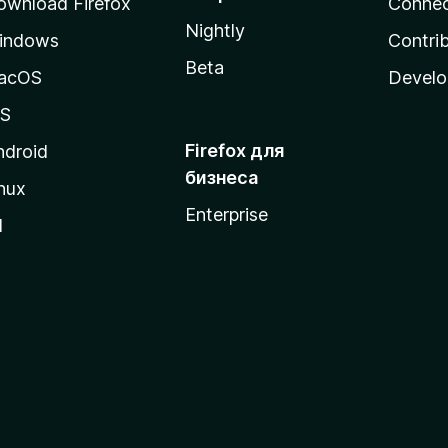
ownload Firefox
Conne
Nightly
indows
Contri
Beta
acOS
Develo
OS
Firefox для
ndroid
бизнеса
nux
Enterprise
l