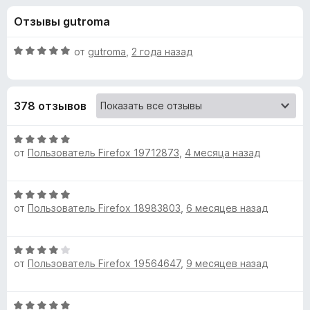
н
,
з
Отзывы gutroma
6
е
а
и
р
з
О
от
gutroma
,
2 года назад
а
«
5
ц
F
е
н
i
S
378 отзывов
е
r
н
e
t
о
О
f
н
от
Пользователь Firefox 19712873
,
4 месяца назад
ц
o
i
а
е
x
5
н
О
и
е
c
от
Пользователь Firefox 18983803
,
6 месяцев назад
ц
з
н
е
5
о
k
н
н
О
е
а
от
Пользователь Firefox 19564647
,
9 месяцев назад
y
ц
н
5
е
о
и
н
н
P
з
О
е