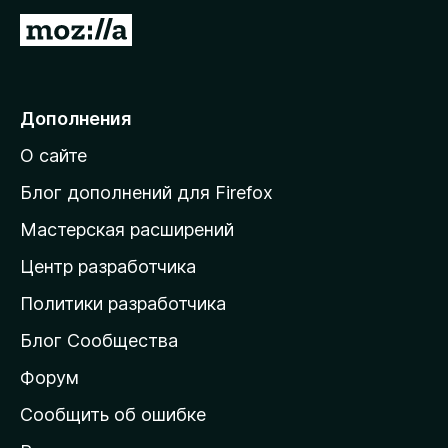
5
П
е
р
е
Дополнения
й
О сайте
т
и
Блог дополнений для Firefox
н
Мастерская расширений
а
Центр разработчика
д
о
Политики разработчика
м
Блог Сообщества
а
ш
Форум
н
Сообщить об ошибке
ю