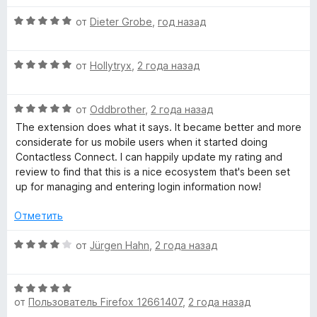
р
е
н
а
з
О
н
от
Dieter Grobe
,
год назад
о
4
5
о
ц
е
н
и
е
н
а
з
О
н
от
Hollytryx
,
2 года назад
о
л
5
5
ц
е
н
и
е
н
а
з
е
О
н
от
Oddbrother
,
2 года назад
о
4
5
ц
е
н
и
The extension does what it says. It became better and more
й
е
н
а
з
considerate for us mobile users when it started doing
н
о
5
5
Contactless Connect. I can happily update my rating and
е
»
н
и
review to find that this is a nice ecosystem that's been set
н
а
з
up for managing and entering login information now!
о
5
5
н
и
Отметить
а
з
5
5
О
от
Jürgen Hahn
,
2 года назад
и
ц
з
е
5
О
н
от
Пользователь Firefox 12661407
,
2 года назад
ц
е