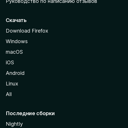
Руководство по написанию отзывов
ю
с
т
Скачать
р
Download Firefox
а
Windows
н
и
macOS
ц
iOS
у
M
Android
o
Linux
z
All
i
l
l
Последние сборки
a
Nightly