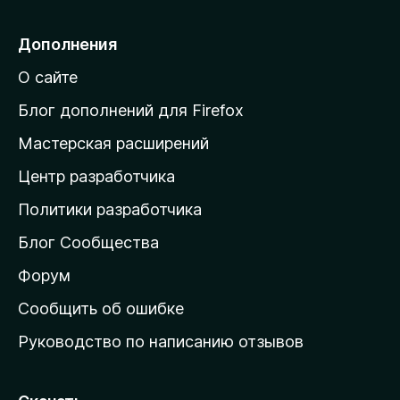
р
е
Дополнения
й
О сайте
т
и
Блог дополнений для Firefox
н
Мастерская расширений
а
Центр разработчика
д
о
Политики разработчика
м
Блог Сообщества
а
ш
Форум
н
Сообщить об ошибке
ю
Руководство по написанию отзывов
ю
с
т