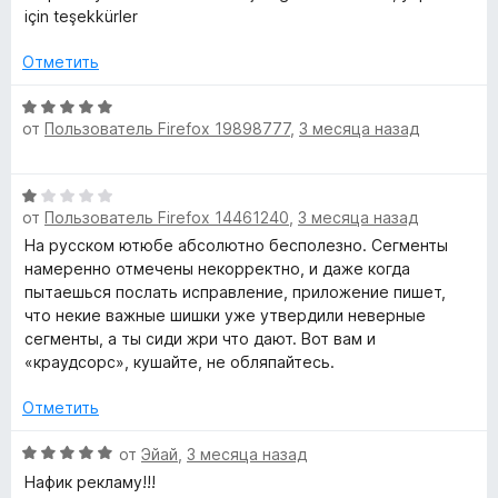
с
н
о
и
için teşekkürler
е
н
з
п
н
а
Отметить
5
о
5
н
о
и
О
а
з
от
Пользователь Firefox 19898777
,
3 месяца назад
ц
5
5
е
н
и
н
О
з
е
с
от
Пользователь Firefox 14461240
,
3 месяца назад
ц
5
н
е
На русском ютюбе абсолютно бесполезно. Сегменты
о
о
н
намеренно отмечены некорректно, и даже когда
н
е
пытаешься послать исправление, приложение пишет,
а
н
что некие важные шишки уже утвердили неверные
5
р
о
сегменты, а ты сиди жри что дают. Вот вам и
и
н
«краудсорс», кушайте, не обляпайтесь.
з
о
а
5
1
Отметить
в
и
з
О
от
Эйай
,
3 месяца назад
5
ц
н
Нафик рекламу!!!