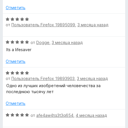
е
н
Отметить
а
е
н
О
Y
о
от
Пользователь Firefox 19895099
,
3 месяца назад
ц
н
е
o
а
н
О
5
от
Dogge
,
3 месяца назад
е
ц
и
н
Its a lifesaver
u
е
з
о
н
5
н
Отметить
T
е
а
н
О
5
u
о
от
Пользователь Firefox 19893903
,
3 месяца назад
ц
и
н
е
з
Одно из лучших изобретений человечества за
а
b
н
5
последнюю тысячу лет
5
е
и
н
Отметить
e
з
о
5
н
О
от
afe4aw4tq3t3q654
,
4 месяца назад
»
а
ц
5
е