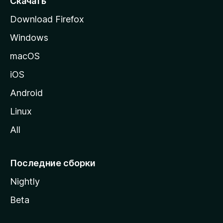
Скачать
р
Download Firefox
а
Windows
н
и
macOS
ц
iOS
у
M
Android
o
Linux
z
All
i
l
l
Последние сборки
a
Nightly
Beta