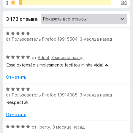
н
1
84
4
з
,
е
а
8
3 173 отзыва
р
и
а
«
з
О
F
5
от
Пользователь Firefox 19915504
,
3 месяца назад
ц
i
S
е
r
н
e
p
О
от
Adriel
,
3 месяца назад
е
f
ц
н
Essa extensão simplesmente facilitou minha vida! 🔥
o
е
o
о
н
x
н
Отметить
е
а
n
н
О
5
о
от
Пользователь Firefox 19914085
,
3 месяца назад
ц
и
s
н
е
з
Respect 🙏
а
н
5
5
o
е
Отметить
и
н
з
о
О
от
liberty
,
3 месяца назад
r
5
н
ц