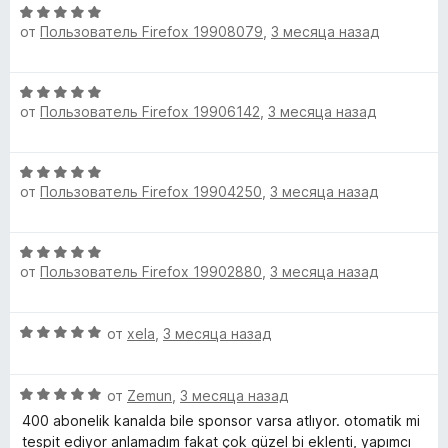
О
м
5
е
н
от
Пользователь Firefox 19908079
,
3 месяца назад
ц
н
а
е
о
5
а
н
н
и
О
е
а
з
т
от
Пользователь Firefox 19906142
,
3 месяца назад
ц
н
5
5
е
о
и
н
ы
н
з
О
е
а
5
от
Пользователь Firefox 19904250
,
3 месяца назад
ц
н
5
в
е
о
и
н
н
з
О
а
е
а
5
от
Пользователь Firefox 19902880
,
3 месяца назад
ц
н
5
е
о
й
и
н
н
з
О
от
xela
,
3 месяца назад
е
а
5
т
ц
н
5
е
о
и
О
н
от
Zemun
,
3 месяца назад
е
н
з
ц
е
а
400 abonelik kanalda bile sponsor varsa atlıyor. otomatik mi
5
е
н
5
tespit ediyor anlamadım fakat çok güzel bi eklenti, yapımcı