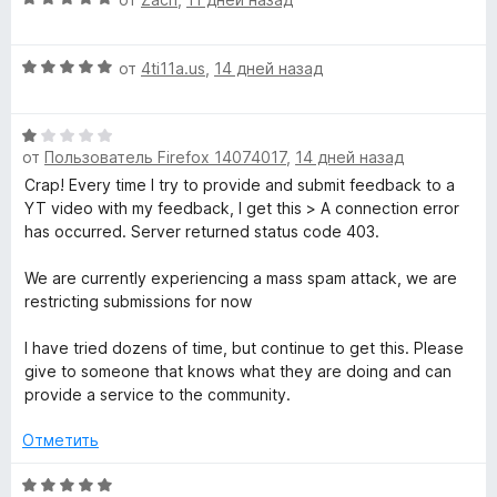
н
и
м
ц
е
а
з
е
н
5
5
О
н
а
от
4ti11a.us
,
14 дней назад
о
и
ц
е
н
з
е
н
а
5
т
О
н
о
5
от
Пользователь Firefox 14074017
,
14 дней назад
ц
е
н
и
ы
е
н
а
Crap! Every time I try to provide and submit feedback to a
з
н
о
5
YT video with my feedback, I get this > A connection error
5
в
е
н
и
has occurred. Server returned status code 403.
н
а
з
о
5
5
We are currently experiencing a mass spam attack, we are
а
н
и
restricting submissions for now
а
з
й
1
5
I have tried dozens of time, but continue to get this. Please
и
give to someone that knows what they are doing and can
т
з
provide a service to the community.
5
Отметить
е
О