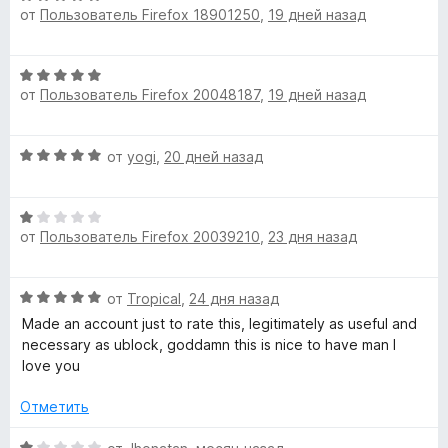
5
от
Пользователь Firefox 18901250
,
19 дней назад
ц
е
а
и
е
н
з
н
о
О
5
Y
е
н
от
Пользователь Firefox 20048187
,
19 дней назад
ц
н
а
е
о
5
o
н
н
и
О
от
yogi
,
20 дней назад
е
а
з
u
ц
н
5
5
е
о
и
О
н
T
н
з
от
Пользователь Firefox 20039210
,
23 дня назад
ц
е
а
5
е
н
5
u
н
о
и
О
от
Tropical
,
24 дня назад
е
н
з
b
ц
н
а
Made an account just to rate this, legitimately as useful and
5
е
о
5
necessary as ublock, goddamn this is nice to have man I
н
н
и
love you
e
е
а
з
н
1
Отметить
5
»
о
и
н
О