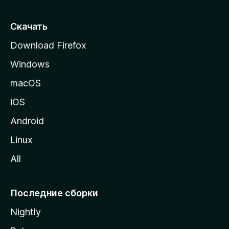
с
т
Скачать
р
Download Firefox
а
Windows
н
и
macOS
ц
iOS
у
M
Android
o
Linux
z
All
i
l
l
Последние сборки
a
Nightly