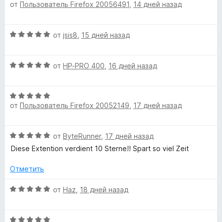
с
от
Пользователь Firefox 20056491
,
14 дней назад
ц
е
п
н
О
от
jsis8
,
15 дней назад
е
ц
о
н
е
о
О
н
от
HP-PRO 400
,
16 дней назад
н
н
ц
е
а
е
н
5
с
О
н
о
и
от
Пользователь Firefox 20052149
,
17 дней назад
ц
е
н
з
е
н
а
о
5
н
о
5
О
от
ByteRunner
,
17 дней назад
е
н
и
р
ц
н
а
Diese Extention verdient 10 Sterne!! Spart so viel Zeit
з
е
о
5
5
о
н
н
Отметить
и
е
а
з
н
О
в
5
от
Haz
,
18 дней назад
5
о
ц
и
н
е
з
н
а
О
н
5