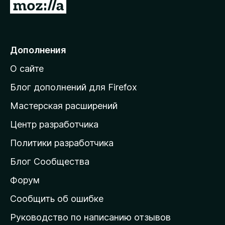
П
5
е
р
е
Дополнения
й
О сайте
т
и
Блог дополнений для Firefox
н
Мастерская расширений
а
Центр разработчика
д
о
Политики разработчика
м
Блог Сообщества
а
ш
Форум
н
Сообщить об ошибке
ю
Руководство по написанию отзывов
ю