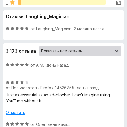
н
1
84
4
з
,
е
а
Отзывы Laughing_Magician
8
р
и
а
«
з
О
от
Laughing_Magician
,
2 месяца назад
F
5
ц
i
S
е
r
н
3 173 отзыва
е
e
p
н
f
о
О
от
A.M.
,
день назад
o
o
н
ц
x
а
е
n
5
О
н
от
Пользователь Firefox 14526755
,
день назад
и
ц
е
з
е
н
s
Just as essential as an ad-blocker. I can't imagine using
5
н
о
YouTube without it.
е
н
o
н
а
Отметить
о
5
r
н
О
и
от
Олег
,
день назад