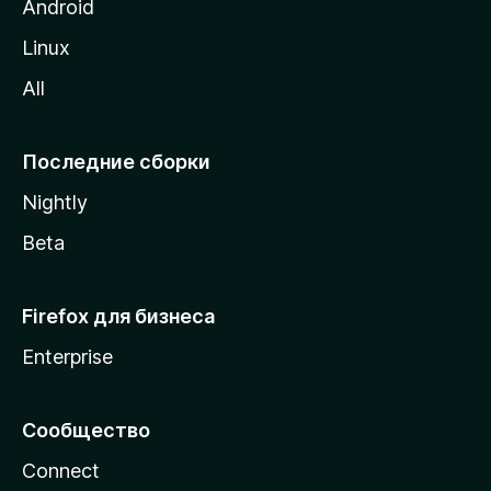
M
Android
o
Linux
z
All
i
l
l
Последние сборки
a
Nightly
Beta
Firefox для бизнеса
Enterprise
Сообщество
Connect