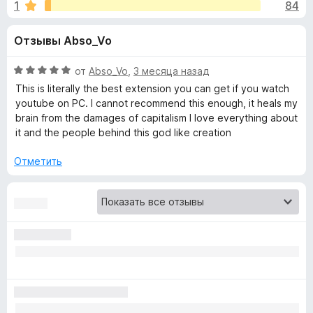
н
1
84
4
з
,
е
а
Отзывы Abso_Vo
8
р
и
а
«
з
О
от
Abso_Vo
,
3 месяца назад
F
5
ц
This is literally the best extension you can get if you watch
i
S
е
youtube on PC. I cannot recommend this enough, it heals my
r
н
brain from the damages of capitalism I love everything about
е
e
it and the people behind this god like creation
p
н
f
о
Отметить
o
o
н
x
а
n
5
и
з
s
5
o
r