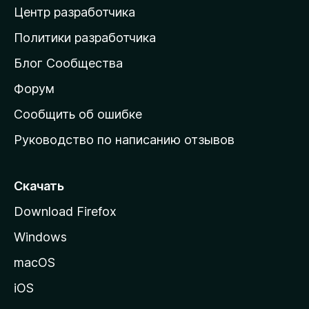
Центр разработчика
д
о
Политики разработчика
м
Блог Сообщества
а
ш
Форум
н
Сообщить об ошибке
ю
Руководство по написанию отзывов
ю
с
т
Скачать
р
Download Firefox
а
Windows
н
и
macOS
ц
iOS
у