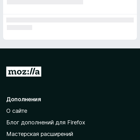
П
е
р
е
Дополнения
й
О сайте
т
и
Блог дополнений для Firefox
н
Мастерская расширений
а