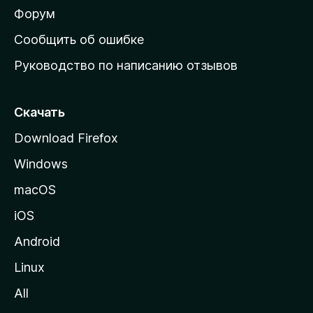
ш
Форум
н
Сообщить об ошибке
ю
Руководство по написанию отзывов
ю
с
т
Скачать
р
Download Firefox
а
Windows
н
и
macOS
ц
iOS
у
M
Android
o
Linux
z
All
i