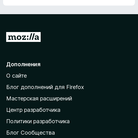
П
е
р
е
Дополнения
й
О сайте
т
и
Блог дополнений для Firefox
н
Мастерская расширений
а
Центр разработчика
д
о
Политики разработчика
м
Блог Сообщества
а