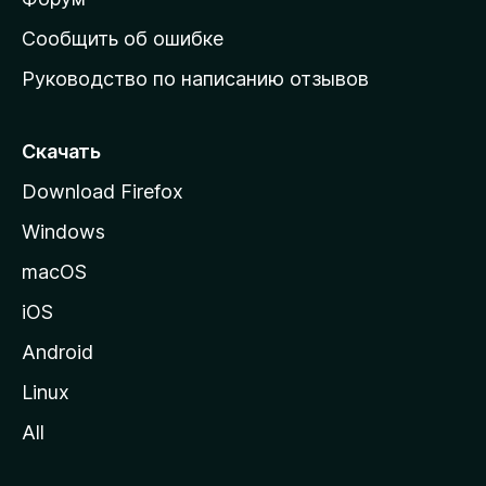
н
Сообщить об ошибке
ю
Руководство по написанию отзывов
ю
с
т
Скачать
р
Download Firefox
а
Windows
н
и
macOS
ц
iOS
у
M
Android
o
Linux
z
All
i
l