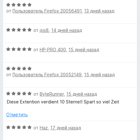
с
О
от
Пользователь Firefox 20056491
,
13 дней назад
ц
п
е
н
о
О
от
jsis8
,
14 дней назад
е
ц
н
е
о
н
О
н
от
HP-PRO 400
,
15 дней назад
н
ц
е
а
с
е
н
5
О
н
о
и
о
от
Пользователь Firefox 20052149
,
15 дней назад
ц
е
н
з
е
н
а
5
н
о
5
р
О
от
ByteRunner
,
15 дней назад
е
н
и
ц
н
а
Diese Extention verdient 10 Sterne!! Spart so viel Zeit
з
о
е
о
5
5
н
н
Отметить
и
в
е
а
з
н
О
5
от
Haz
,
17 дней назад
5
о
ц
и
н
н