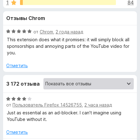
н
1
84
4
з
,
е
а
Отзывы Chrom
8
р
и
а
«
з
О
от
Chrom
,
2 года назад
F
5
ц
This extension does what it promises: it will simply block all
i
S
е
sponsorships and annoying parts of the YouTube video for
r
н
you.
е
e
p
н
f
Отметить
о
o
o
н
x
3 172 отзыва
а
n
5
и
О
з
s
от
Пользователь Firefox 14526755
,
2 часа назад
ц
5
е
Just as essential as an ad-blocker. I can't imagine using
н
YouTube without it.
o
е
н
Отметить
r
о