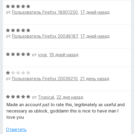
е
з
а
О
н
5
а
5
от
Пользователь Firefox 18901250
,
17 дней назад
ц
е
и
е
н
Y
з
н
о
О
5
е
н
от
Пользователь Firefox 20048187
,
17 дней назад
ц
o
н
а
е
о
5
н
н
и
u
О
от
yogi
,
19 дней назад
е
а
з
ц
н
5
5
T
е
о
и
О
н
н
з
от
Пользователь Firefox 20039210
,
21 день назад
ц
е
а
u
5
е
н
5
н
о
и
b
О
от
Tropical
,
22 дня назад
е
н
з
ц
н
а
Made an account just to rate this, legitimately as useful and
5
е
e
о
5
necessary as ublock, goddamn this is nice to have man I
н
н
и
love you
е
а
з
»
н
1
Отметить
5