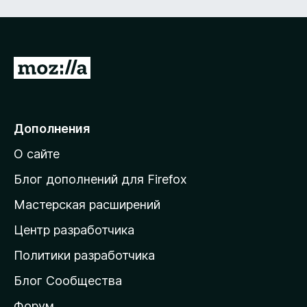
а
з
5
5
и
з
П
5
е
р
е
Дополнения
й
О сайте
т
и
Блог дополнений для Firefox
н
Мастерская расширений
а
Центр разработчика
д
о
Политики разработчика
м
Блог Сообщества
а
ш
Форум