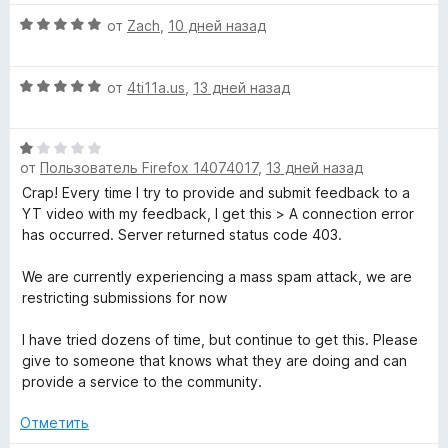
е
о
5
м
О
н
от
Zach
,
10 дней назад
н
и
ц
е
а
з
а
е
н
5
5
О
н
от
4ti11a.us
,
13 дней назад
о
и
ц
е
н
т
з
е
н
а
5
О
н
о
5
ы
от
Пользователь Firefox 14074017
,
13 дней назад
ц
е
н
и
е
н
а
Crap! Every time I try to provide and submit feedback to a
з
в
н
о
5
YT video with my feedback, I get this > A connection error
5
е
н
и
has occurred. Server returned status code 403.
н
а
а
з
о
5
5
We are currently experiencing a mass spam attack, we are
н
и
restricting submissions for now
й
а
з
1
5
I have tried dozens of time, but continue to get this. Please
т
и
give to someone that knows what they are doing and can
з
provide a service to the community.
е
5
Отметить