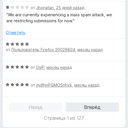
о
и
н
О
з
от
Jhonatan
,
25 дней назад
а
ц
5
''We are currently experiencing a mass spam attack, we
5
е
are restricting submissions for now.''
и
н
з
е
Отметить
5
н
о
О
н
от
Пользователь Firefox 20029804
,
месяц назад
ц
а
е
1
н
О
и
от
DslP
,
месяц назад
е
ц
з
н
е
5
о
О
н
от
mdfhnPQMOSnhvk
,
месяц назад
н
ц
е
а
е
н
5
н
о
и
Назад
Вперёд
е
н
з
н
а
5
Страница 1 из 127
о
5
н
и