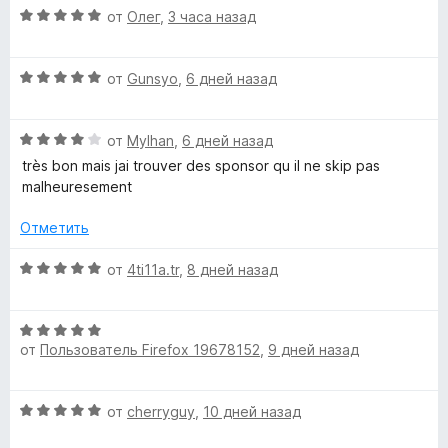
н
О
от
Олег
,
3 часа назад
B
а
ц
4
е
О
l
и
н
от
Gunsyo
,
6 дней назад
ц
з
е
е
5
н
o
О
н
от
Mylhan
,
6 дней назад
о
ц
е
н
très bon mais jai trouver des sponsor qu il ne skip pas
c
е
н
а
malheuresement
н
о
5
k
е
н
и
Отметить
н
а
з
о
5
5
О
-
от
4ti11a.tr
,
8 дней назад
н
и
ц
а
з
е
П
4
5
О
н
и
от
Пользователь Firefox 19678152
,
9 дней назад
ц
е
р
з
е
н
5
н
о
О
от
cherryguy
,
10 дней назад
о
е
н
ц
н
а