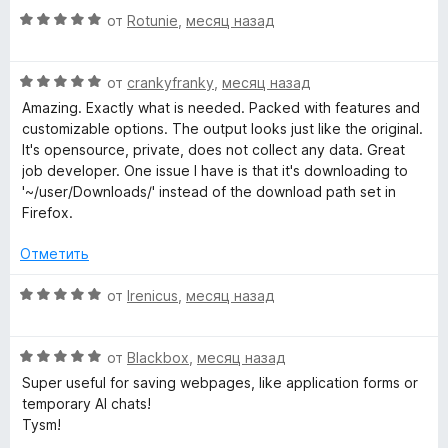
н
а
5
О
н
от
Rotunie
,
месяц назад
о
5
i
ц
е
н
и
е
н
а
з
l
О
н
от
crankyfranky
,
месяц назад
о
4
5
ц
е
н
и
Amazing. Exactly what is needed. Packed with features and
е
н
а
e
з
customizable options. The output looks just like the original.
н
о
5
5
It's opensource, private, does not collect any data. Great
е
н
и
job developer. One issue I have is that it's downloading to
»
н
а
з
'~/user/Downloads/' instead of the download path set in
о
5
5
Firefox.
н
и
а
з
Отметить
5
5
и
О
от
Irenicus
,
месяц назад
з
ц
5
е
О
н
от
Blackbox
,
месяц назад
ц
е
Super useful for saving webpages, like application forms or
е
н
temporary AI chats!
н
о
Tysm!
е
н