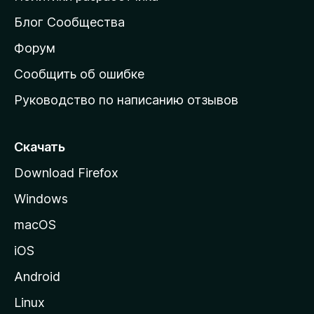
м
Блог Сообщества
а
ш
Форум
н
Сообщить об ошибке
ю
Руководство по написанию отзывов
ю
с
т
Скачать
р
Download Firefox
а
Windows
н
и
macOS
ц
iOS
у
M
Android
o
Linux
z