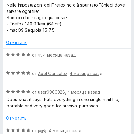
о
и
Nelle impostazioni dei Firefox ho già spuntato "Chiedi dove
н
з
salvare ogni file".
а
5
Sono io che sbaglio qualcosa?
4
- Firefox 140.9.1esr (64 bit)
и
- macOS Sequoia 15.7.5
з
5
Отметить
О
от
tr
,
4 месяца назад
ц
е
О
н
от
Abel Gonzalez
,
4 месяца назад
ц
е
е
н
О
н
от
user9969328
,
4 месяца назад
о
ц
е
н
Does what it says. Puts everything in one single html file,
е
н
а
portable and very good for archival purposes.
н
о
5
е
н
и
Отметить
н
а
з
о
5
5
О
от
肉肉
,
4 месяца назад