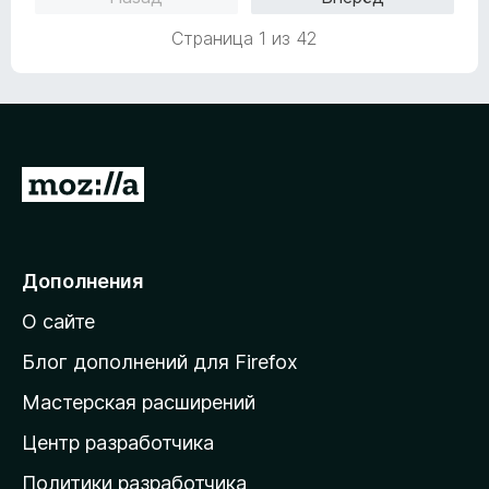
5
е
н
н
а
Страница 1 из 42
о
5
н
и
а
з
5
5
и
з
П
5
е
р
е
Дополнения
й
О сайте
т
и
Блог дополнений для Firefox
н
Мастерская расширений
а
Центр разработчика
д
о
Политики разработчика