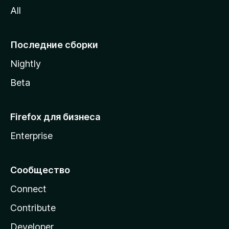
All
i
l
l
Последние сборки
a
Nightly
Beta
Firefox для бизнеса
Enterprise
Сообщество
Connect
Contribute
Developer