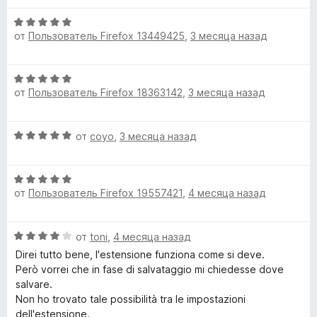
е
о
О
н
н
от
Пользователь Firefox 13449425
,
3 месяца назад
ц
е
а
е
н
5
н
о
и
О
е
н
з
от
Пользователь Firefox 18363142
,
3 месяца назад
ц
н
а
5
е
о
5
н
н
и
О
от
coyo
,
3 месяца назад
е
а
з
ц
н
5
5
е
о
и
О
н
н
з
от
Пользователь Firefox 19557421
,
4 месяца назад
ц
е
а
5
е
н
5
н
о
и
О
от
toni
,
4 месяца назад
е
н
з
ц
н
а
Direi tutto bene, l'estensione funziona come si deve.
5
е
о
5
Però vorrei che in fase di salvataggio mi chiedesse dove
н
н
и
salvare.
е
а
з
Non ho trovato tale possibilità tra le impostazioni
н
5
5
dell'estensione.