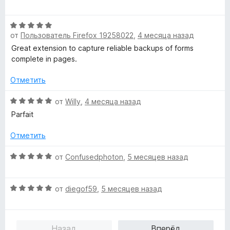
н
и
ц
а
з
е
5
5
О
н
и
от
Пользователь Firefox 19258022
,
4 месяца назад
ц
е
з
е
н
Great extension to capture reliable backups of forms
5
н
о
complete in pages.
е
н
н
а
Отметить
о
5
н
О
и
от
Willy
,
4 месяца назад
а
ц
з
Parfait
5
е
5
и
н
Отметить
з
е
5
н
О
от
Confusedphoton
,
5 месяцев назад
о
ц
н
е
а
О
н
от
diegof59
,
5 месяцев назад
5
ц
е
и
е
н
з
н
о
Назад
Вперёд