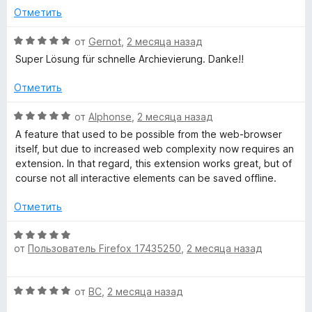
н
а
Отметить
о
5
н
и
О
от
Gernot
,
2 месяца назад
а
з
ц
Super Lösung für schnelle Archievierung. Danke!!
5
5
е
и
н
Отметить
з
е
5
н
О
от
Alphonse
,
2 месяца назад
о
ц
A feature that used to be possible from the web-browser
н
е
itself, but due to increased web complexity now requires an
а
н
extension. In that regard, this extension works great, but of
5
е
course not all interactive elements can be saved offline.
и
н
з
о
Отметить
5
н
а
О
5
от
Пользователь Firefox 17435250
,
2 месяца назад
ц
и
е
з
н
О
5
от
BC
,
2 месяца назад
е
ц
н