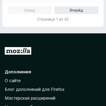
и
е
н
з
н
о
Назад
Вперёд
5
е
н
н
а
Страница 1 из 42
о
5
н
и
а
з
5
5
и
з
П
5
е
р
е
Дополнения
й
О сайте
т
и
Блог дополнений для Firefox
н
Мастерская расширений
а