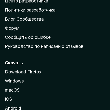
Центр разработчика
д
о
Политики разработчика
м
Блог Сообщества
а
ш
Форум
н
Сообщить об ошибке
ю
Руководство по написанию отзывов
ю
с
т
Скачать
р
Download Firefox
а
Windows
н
и
macOS
ц
iOS
у
M
Android