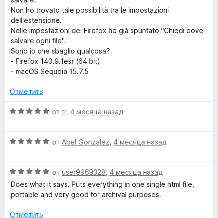
е
а
з
Non ho trovato tale possibilità tra le impostazioni
н
5
5
dell'estensione.
о
и
Nelle impostazioni dei Firefox ho già spuntato "Chiedi dove
н
з
salvare ogni file".
а
5
Sono io che sbaglio qualcosa?
4
- Firefox 140.9.1esr (64 bit)
и
- macOS Sequoia 15.7.5
з
5
Отметить
О
от
tr
,
4 месяца назад
ц
е
О
н
от
Abel Gonzalez
,
4 месяца назад
ц
е
е
н
О
н
от
user9969328
,
4 месяца назад
о
ц
е
н
Does what it says. Puts everything in one single html file,
е
н
а
portable and very good for archival purposes.
н
о
5
е
н
и
Отметить