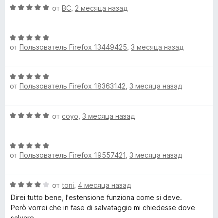
О
5
от
BC
,
2 месяца назад
е
ц
н
е
о
О
н
н
от
Пользователь Firefox 13449425
,
3 месяца назад
ц
е
а
е
н
5
н
о
и
О
е
н
з
от
Пользователь Firefox 18363142
,
3 месяца назад
ц
н
а
5
е
о
5
н
н
и
О
от
coyo
,
3 месяца назад
е
а
з
ц
н
5
5
е
о
и
О
н
н
з
от
Пользователь Firefox 19557421
,
3 месяца назад
ц
е
а
5
е
н
5
н
о
и
О
от
toni
,
4 месяца назад
е
н
з
ц
н
а
Direi tutto bene, l'estensione funziona come si deve.
5
е
о
5
Però vorrei che in fase di salvataggio mi chiedesse dove
н
н
и
salvare.