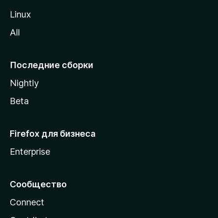
o
Linux
z
All
i
l
l
Последние сборки
a
Nightly
Beta
Firefox для бизнеса
Enterprise
Сообщество
Connect