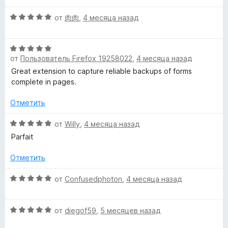
н
а
з
о
5
5
О
от
肉肉
,
4 месяца назад
н
и
ц
а
з
е
5
5
О
н
и
от
Пользователь Firefox 19258022
,
4 месяца назад
ц
е
з
е
н
Great extension to capture reliable backups of forms
5
н
о
complete in pages.
е
н
н
а
Отметить
о
5
н
О
и
от
Willy
,
4 месяца назад
а
ц
з
Parfait
5
е
5
и
н
Отметить
з
е
5
н
О
от
Confusedphoton
,
4 месяца назад
о
ц
н
е
а
О
н
от
diegof59
,
5 месяцев назад
5
ц
е