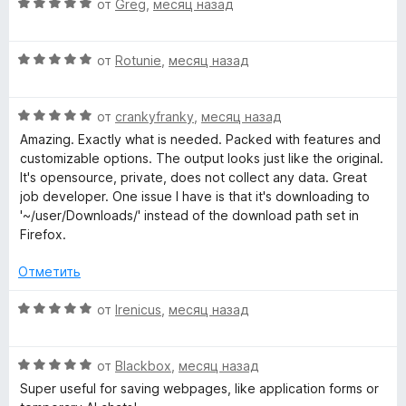
О
н
от
Greg
,
месяц назад
о
и
ц
е
н
i
з
е
н
а
5
О
н
от
Rotunie
,
месяц назад
о
5
l
ц
е
н
и
е
н
а
з
e
О
н
от
crankyfranky
,
месяц назад
о
4
5
ц
е
н
и
Amazing. Exactly what is needed. Packed with features and
е
н
а
з
»
customizable options. The output looks just like the original.
н
о
5
5
It's opensource, private, does not collect any data. Great
е
н
и
job developer. One issue I have is that it's downloading to
н
а
з
'~/user/Downloads/' instead of the download path set in
о
5
5
Firefox.
н
и
а
з
Отметить
5
5
и
О
от
Irenicus
,
месяц назад
з
ц
5
е
О
н
от
Blackbox
,
месяц назад
ц
е
Super useful for saving webpages, like application forms or
е
н