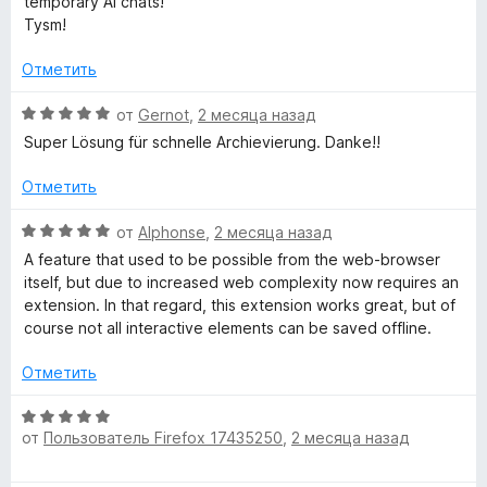
temporary AI chats!
н
о
Tysm!
е
н
н
а
Отметить
о
5
н
и
О
от
Gernot
,
2 месяца назад
а
з
ц
Super Lösung für schnelle Archievierung. Danke!!
5
5
е
и
н
Отметить
з
е
5
н
О
от
Alphonse
,
2 месяца назад
о
ц
A feature that used to be possible from the web-browser
н
е
itself, but due to increased web complexity now requires an
а
н
extension. In that regard, this extension works great, but of
5
е
course not all interactive elements can be saved offline.
и
н
з
о
Отметить
5
н
а
О
5
от
Пользователь Firefox 17435250
,
2 месяца назад
ц
и
е
з
н