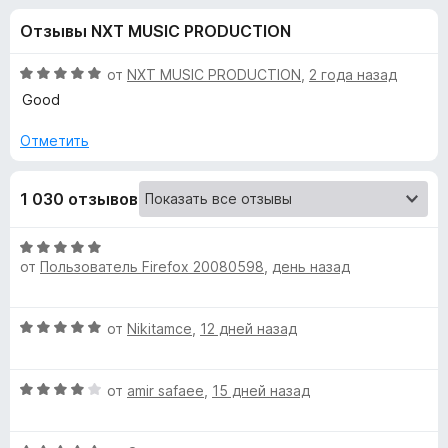
н
,
з
Отзывы NXT MUSIC PRODUCTION
8
е
а
и
р
з
О
от
NXT MUSIC PRODUCTION
,
2 года назад
а
«
5
ц
Good
F
е
н
i
Отметить
S
е
r
н
e
i
1 030 отзывов
о
f
н
o
n
а
О
x
5
от
Пользователь Firefox 20080598
,
день назад
ц
и
g
е
з
н
5
О
от
Nikitamce
,
12 дней назад
е
l
ц
н
е
о
e
О
н
от
amir safaee
,
15 дней назад
н
ц
е
а
F
е
н
5