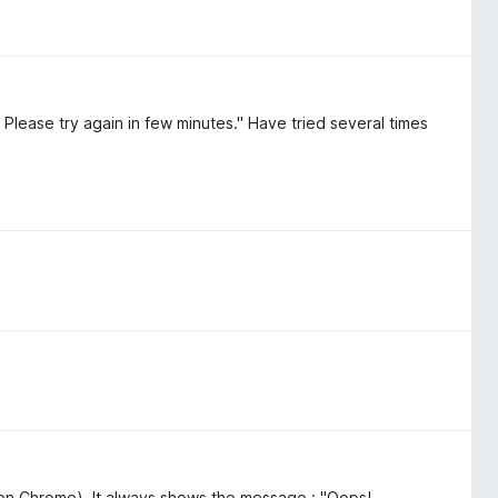
lease try again in few minutes." Have tried several times
on Chrome). It always shows the message : "Oops!