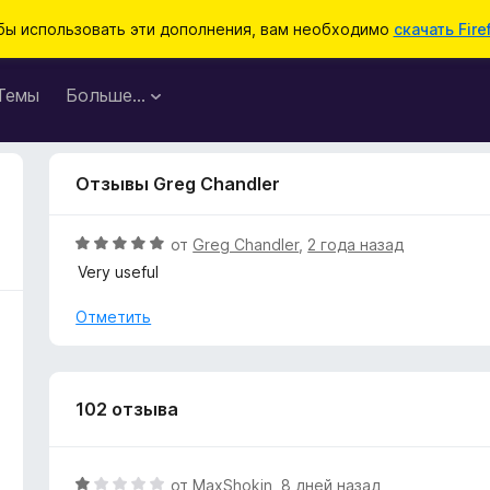
бы использовать эти дополнения, вам необходимо
скачать Fire
Темы
Больше…
Отзывы Greg Chandler
О
от
Greg Chandler
,
2 года назад
ц
Very useful
е
н
Отметить
е
н
о
н
102 отзыва
а
5
и
О
от
MaxShokin
,
8 дней назад