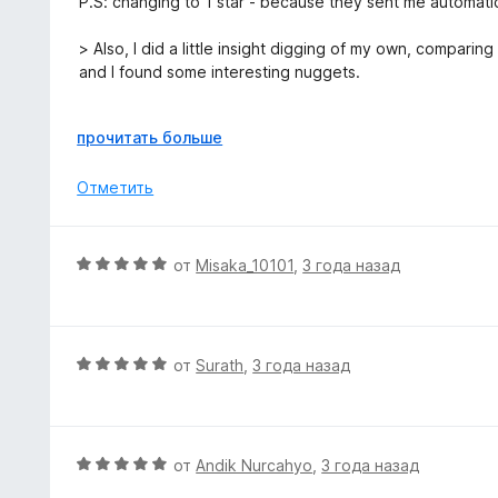
P.S: changing to 1 star - because they sent me automatic
5
а
е
5
н
> Also, I did a little insight digging of my own, compar
и
о
and I found some interesting nuggets.
з
н
5
а
I have no company.
1
Р
прочитать больше
и
а
з
з
Отметить
5
в
е
р
О
от
Misaka_10101
,
3 года назад
н
ц
и
е
т
н
е
е
О
от
Surath
,
3 года назад
,
н
ц
ч
о
е
т
н
н
о
а
е
б
О
от
Andik Nurcahyo
,
3 года назад
5
н
ы
ц
и