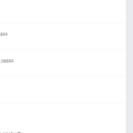
азад
а назад