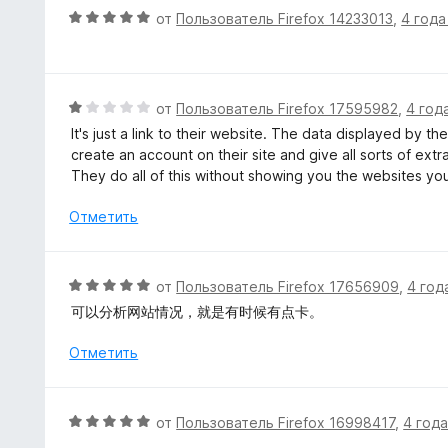
и
е
О
от
Пользователь Firefox 14233013
,
4 года
з
н
ц
5
о
е
н
н
а
е
О
от
Пользователь Firefox 17595982
,
4 год
1
н
ц
It's just a link to their website. The data displayed by t
и
о
е
create an account on their site and give all sorts of ext
з
н
н
They do all of this without showing you the websites you 
5
а
е
5
н
Отметить
и
о
з
н
5
а
О
от
Пользователь Firefox 17656909
,
4 год
1
ц
可以分析网站情况，就是有时候有点卡。
и
е
з
н
Отметить
5
е
н
о
О
от
Пользователь Firefox 16998417
,
4 года
н
ц