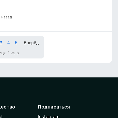
а назад
3
4
5
Вперёд
ца 1 из 5
ество
Подписаться
ct
Instagram