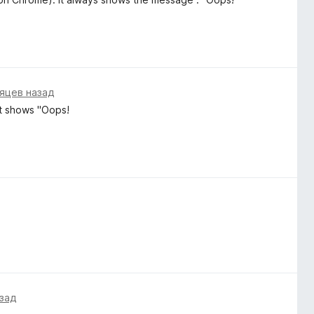
"
яцев назад
It shows "Oops!
"
азад