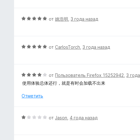
о
е
з
н
н
5
а
е
О
от
姚浩明
,
3 года назад
5
н
ц
и
о
е
з
н
н
5
а
е
О
от
CarlosTorch
,
3 года назад
5
н
ц
и
о
е
з
н
н
5
а
е
О
от
Пользователь Firefox 15252942
,
3 год
5
н
ц
使用体验总体还行，就是有时会加载不出来
и
о
е
з
н
н
Отметить
5
а
е
5
н
и
о
О
от
Jason
,
4 года назад
з
н
ц
5
а
е
4
н