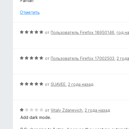
Farhan
а
е
5
н
Отметить
и
е
з
н
5
о
О
от
Пользователь Firefox 18950146
,
год н
н
ц
а
е
5
н
и
е
О
от
Пользователь Firefox 17002503
,
2 год
з
н
ц
5
о
е
н
н
а
е
О
от
SUAVEE
,
2 года назад
5
н
ц
и
о
е
з
н
н
5
а
е
О
от
Vitaly Zdanevich
,
2 года назад
5
н
ц
Add dark mode.
и
о
е
з
н
н