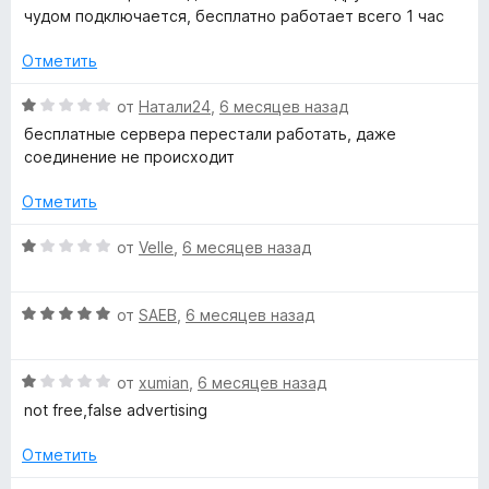
е
чудом подключается, бесплатно работает всего 1 час
а
н
1
о
Отметить
и
н
з
а
О
от
Натали24
,
6 месяцев назад
5
1
ц
бесплатные сервера перестали работать, даже
и
е
соединение не происходит
з
н
5
е
Отметить
н
о
О
от
Velle
,
6 месяцев назад
н
ц
а
е
1
О
н
от
SAEB
,
6 месяцев назад
и
ц
е
з
е
н
5
О
н
от
xumian
,
6 месяцев назад
о
ц
е
н
not free,false advertising
е
н
а
н
о
1
Отметить
е
н
и