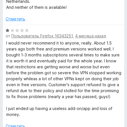
з
Netherlands.
1
н
5
And neither of them is available!
и
е
з
н
Отметить
5
о
н
О
а
от
Пользователь Firefox 16343251
,
4 месяца назад
ц
1
е
I would never recommend it to anyone, really. About 1.5
и
н
years ago both free and premium versions worked well. I
з
е
bought 1-3 months subscriptions several times to make sure
5
н
it is worth it and eventually paid for the whole year. I know
о
that restrictions are getting worse and worse but even
н
before the problem got so severe this VPN stopped working
а
properly whileas a lot of other VPNs kept on doing their job
1
even in free versions. Customer's support refused to give a
и
refund due to their policy and stolled for the time promising
з
to fix those problems (nearly a year has passed, guys!)
5
I just ended up having a useless add-on/app and loss of
money.
Отметить