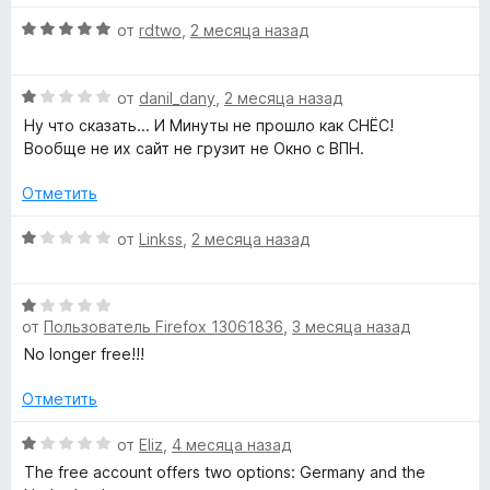
и
н
F
з
о
О
от
rdtwo
,
2 месяца назад
5
н
ц
r
а
е
О
1
н
от
danil_dany
,
2 месяца назад
ц
e
и
е
Ну что сказать... И Минуты не прошло как СНЁС!
е
з
н
Вообще не их сайт не грузит не Окно с ВПН.
н
5
о
e
е
н
Отметить
н
а
V
о
5
О
от
Linkss
,
2 месяца назад
н
и
ц
P
а
з
е
1
5
О
н
и
от
Пользователь Firefox 13061836
,
3 месяца назад
ц
е
N
з
е
н
No longer free!!!
5
н
о
»
е
н
Отметить
н
а
о
О
1
от
Eliz
,
4 месяца назад
н
ц
и
The free account offers two options: Germany and the
а
е