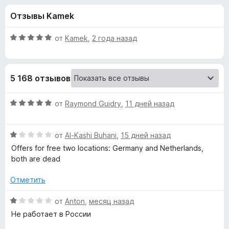
н
,
з
Отзывы Kamek
4
е
а
и
р
з
О
от
Kamek
,
2 года назад
а
«
5
ц
F
е
н
i
S
5 168 отзывов
е
r
н
e
e
о
О
от
Raymond Guidry
,
11 дней назад
f
н
ц
o
t
а
е
x
5
О
н
от
Al-Kashi Buhani
,
15 дней назад
и
ц
е
u
Offers for free two locations: Germany and Netherlands,
з
е
н
both are dead
5
н
о
p
е
н
Отметить
н
а
V
о
5
О
от
Anton
,
месяц назад
н
и
ц
Не работает в России
P
а
з
е