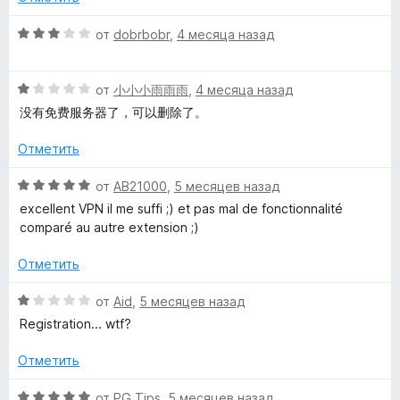
О
от
dobrbobr
,
4 месяца назад
ц
е
О
н
от
小小小雨雨雨
,
4 месяца назад
ц
е
没有免费服务器了，可以删除了。
е
н
н
о
Отметить
е
н
н
а
О
от
AB21000
,
5 месяцев назад
о
3
ц
excellent VPN il me suffi ;) et pas mal de fonctionnalité
н
и
е
comparé au autre extension ;)
а
з
н
1
5
е
Отметить
и
н
з
о
О
от
Aid
,
5 месяцев назад
5
н
ц
Registration... wtf?
а
е
5
н
Отметить
и
е
з
н
О
от
PG Tips
,
5 месяцев назад