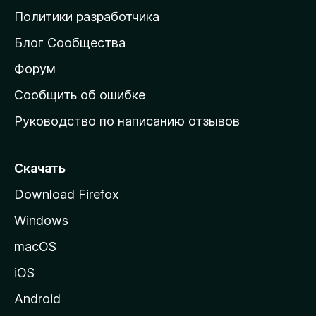
о
Политики разработчика
м
Блог Сообщества
а
ш
Форум
н
Сообщить об ошибке
ю
Руководство по написанию отзывов
ю
с
т
Скачать
р
Download Firefox
а
Windows
н
и
macOS
ц
iOS
у
M
Android