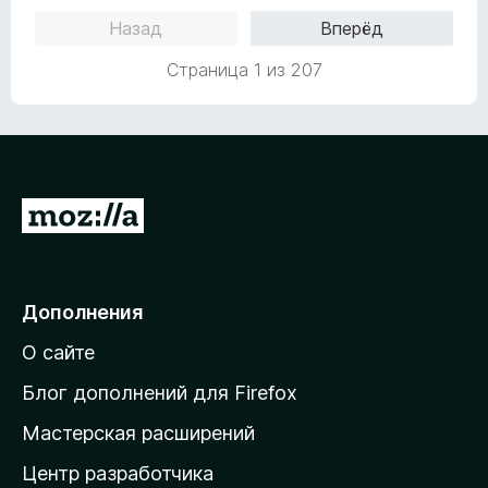
н
а
з
Назад
Вперёд
о
5
5
н
и
Страница 1 из 207
а
з
1
5
и
з
5
П
е
р
е
Дополнения
й
О сайте
т
и
Блог дополнений для Firefox
н
Мастерская расширений
а
Центр разработчика
д