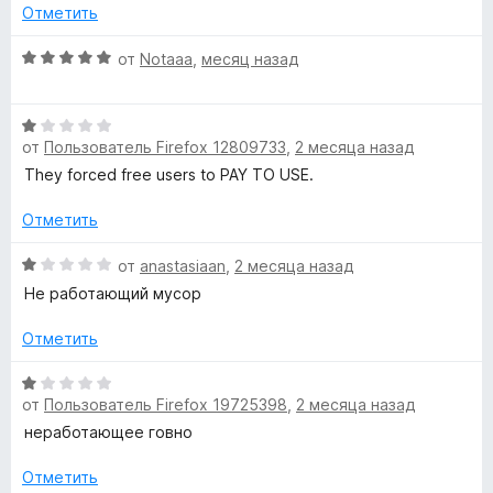
1
5
н
Отметить
и
е
N
з
н
О
от
Notaaa
,
месяц назад
5
о
ц
L
н
е
а
О
н
i
1
от
Пользователь Firefox 12809733
,
2 месяца назад
ц
е
и
е
н
They forced free users to PAY TO USE.
f
з
н
о
5
е
н
Отметить
н
а
e
о
О
5
от
anastasiaan
,
2 месяца назад
н
ц
и
Не работающий мусор
t
а
е
з
1
н
5
Отметить
i
и
е
з
н
О
m
5
о
от
Пользователь Firefox 19725398
,
2 месяца назад
ц
н
е
неработающее говно
а
н
e
1
е
Отметить