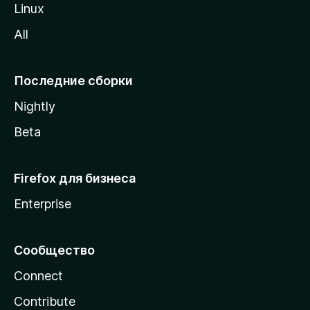
o
Linux
z
All
i
l
l
Последние сборки
a
Nightly
Beta
Firefox для бизнеса
Enterprise
Сообщество
Connect
Contribute