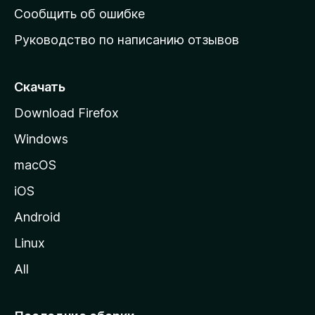
н
Сообщить об ошибке
в
ю
Руководство по написанию отзывов
ю
е
с
т
Скачать
р
р
Download Firefox
а
с
Windows
н
и
и
macOS
ц
и
iOS
у
M
Android
o
Linux
z
All
i
l
l