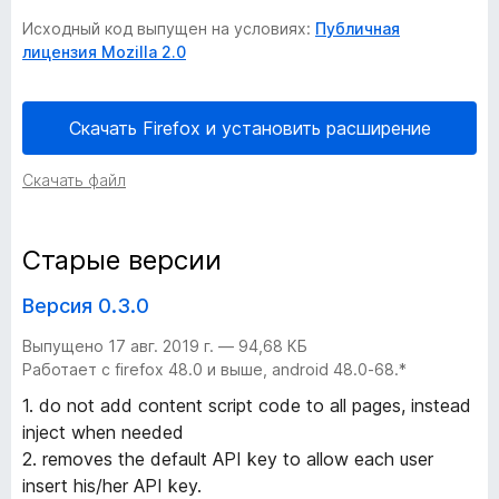
Исходный код выпущен на условиях:
Публичная
n
лицензия Mozilla 2.0
k
Скачать Firefox и установить расширение
V
Скачать файл
i
r
Старые версии
u
Версия 0.3.0
Выпущено 17 авг. 2019 г. — 94,68 КБ
s
Работает с firefox 48.0 и выше, android 48.0-68.*
1. do not add content script code to all pages, instead
C
inject when needed
2. removes the default API key to allow each user
h
insert his/her API key.