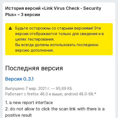
я
,
з
История версий «Link Virus Check - Security
7
е
в
и
Plus» – 3 версии
р
з
а
е
5
Будьте осторожны со старыми версиями! Эти
F
версии отображаются только для сведения и в
i
р
целях тестирования.
r
Вы всегда должны использовать последнюю
e
с
версию дополнения.
f
o
и
Последняя версия
x
й
Версия 0.3.1
«
Выпущено 7 мар. 2021 г. — 95,69 КБ
Работает с firefox 48.0 и выше, android 48.0-68.*
L
1. a new report interface
2. do not allow to click the scan link with there is a
i
positive result