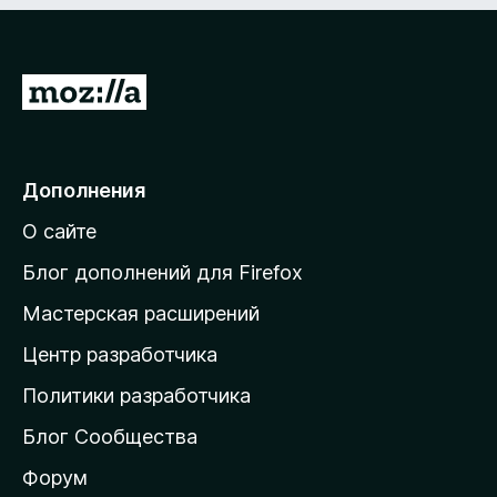
i
t
П
y
е
р
P
е
Дополнения
й
l
О сайте
т
u
и
Блог дополнений для Firefox
н
Мастерская расширений
s
а
Центр разработчика
д
»
о
Политики разработчика
м
–
Блог Сообщества
а
ш
Форум
3