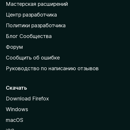
Мастерская расширений
а
Центр разработчика
д
о
Политики разработчика
м
Блог Сообщества
а
ш
Форум
н
Сообщить об ошибке
ю
Руководство по написанию отзывов
ю
с
т
Скачать
р
Download Firefox
а
Windows
н
и
macOS
ц