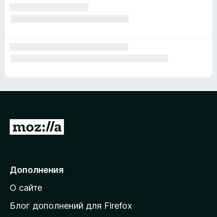
П
е
р
е
Дополнения
й
О сайте
т
и
Блог дополнений для Firefox
н