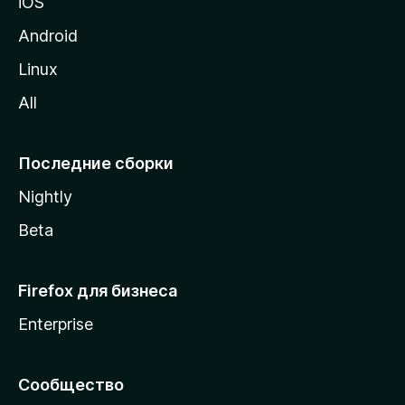
iOS
у
M
Android
o
Linux
z
All
i
l
l
Последние сборки
a
Nightly
Beta
Firefox для бизнеса
Enterprise
Сообщество