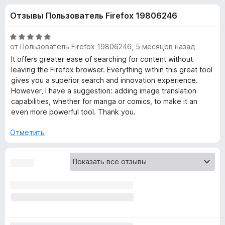
н
,
з
Отзывы Пользователь Firefox 19806246
6
е
а
и
р
з
О
а
от
Пользователь Firefox 19806246
,
5 месяцев назад
«
5
ц
F
е
It offers greater ease of searching for content without
н
i
leaving the Firefox browser. Everything within this great tool
S
е
gives you a superior search and innovation experience.
r
н
However, I have a suggestion: adding image translation
e
e
о
capabilities, whether for manga or comics, to make it an
f
н
even more powerful tool. Thank you.
o
a
а
x
5
Отметить
и
r
з
5
c
h
b