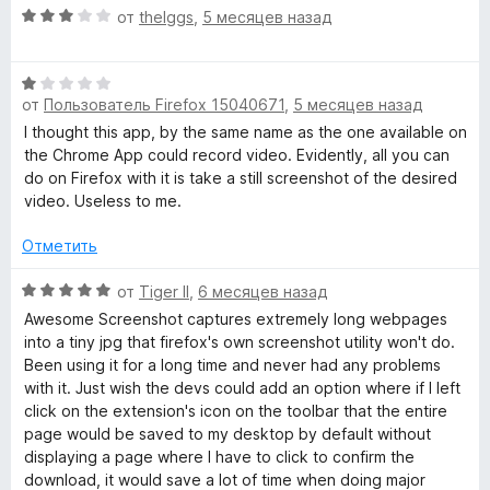
н
а
О
от
theIggs
,
5 месяцев назад
о
1
ц
н
и
е
а
з
О
н
1
от
Пользователь Firefox 15040671
,
5 месяцев назад
5
ц
е
и
е
н
I thought this app, by the same name as the one available on
з
н
о
the Chrome App could record video. Evidently, all you can
5
е
н
do on Firefox with it is take a still screenshot of the desired
н
а
video. Useless to me.
о
3
н
и
Отметить
а
з
1
О
5
от
Tiger II
,
6 месяцев назад
и
ц
Awesome Screenshot captures extremely long webpages
з
е
into a tiny jpg that firefox's own screenshot utility won't do.
5
н
Been using it for a long time and never had any problems
е
with it. Just wish the devs could add an option where if I left
н
click on the extension's icon on the toolbar that the entire
о
page would be saved to my desktop by default without
н
displaying a page where I have to click to confirm the
а
download, it would save a lot of time when doing major