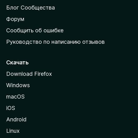
м
Блог Сообщества
а
ш
Форум
н
Сообщить об ошибке
ю
Руководство по написанию отзывов
ю
с
т
Скачать
р
Download Firefox
а
Windows
н
и
macOS
ц
iOS
у
M
Android
o
Linux
z