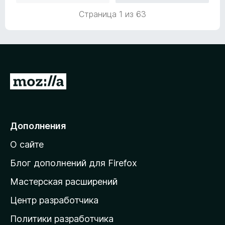
1
5
Страница 1 из 63
и
з
5
П
е
р
е
Дополнения
й
О сайте
т
и
Блог дополнений для Firefox
н
Мастерская расширений
а
Центр разработчика
д
о
Политики разработчика