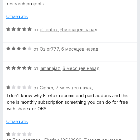
5
research projects
и
з
Отметить
5
О
от
elsenfox
,
6 месяцев назад
ц
е
О
н
от
Ozler777
,
6 месяцев назад
ц
е
е
н
О
н
от
iamanajaz
,
6 месяцев назад
о
ц
е
н
е
н
а
О
н
от
Cipher
,
7 месяцев назад
о
5
ц
е
н
и
I don't know why Firefox recommend paid addons and this
е
н
а
з
one is monthly subscription something you can do for free
н
о
4
5
with sharex or OBS
е
н
и
н
а
з
Отметить
о
5
5
н
и
О
а