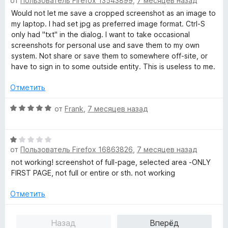
з
от
Пользователь Firefox 13543899
,
7 месяцев назад
ц
1
5
е
Would not let me save a cropped screenshot as an image to
и
н
my laptop. I had set jpg as preferred image format. Ctrl-S
з
е
only had "txt" in the dialog. I want to take occasional
5
н
screenshots for personal use and save them to my own
о
system. Not share or save them to somewhere off-site, or
н
have to sign in to some outside entity. This is useless to me.
а
1
Отметить
и
з
О
от
Frank
,
7 месяцев назад
5
ц
е
О
н
от
Пользователь Firefox 16863826
,
7 месяцев назад
ц
е
е
н
not working! screenshot of full-page, selected area -ONLY
н
о
FIRST PAGE, not full or entire or sth. not working
е
н
н
а
Отметить
о
5
н
и
Назад
Вперёд
а
з