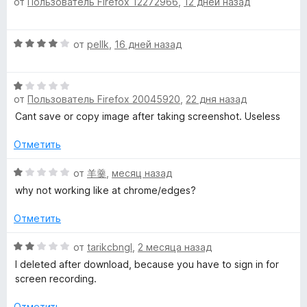
от
Пользователь Firefox 12272966
,
12 дней назад
ц
5
н
е
о
S
н
н
О
от
pellk
,
16 дней назад
е
а
c
ц
н
1
е
о
и
О
r
н
н
з
от
Пользователь Firefox 20045920
,
22 дня назад
ц
е
а
5
е
н
Cant save or copy image after taking screenshot. Useless
5
e
н
о
и
е
н
Отметить
з
e
н
а
5
о
О
4
от
羊羹
,
месяц назад
n
н
ц
и
why not working like at chrome/edges?
а
е
з
1
н
5
s
Отметить
и
е
з
н
О
от
tarikcbngl
,
2 месяца назад
h
5
о
ц
I deleted after download, because you have to sign in for
н
е
screen recording.
o
а
н
1
е
Отметить