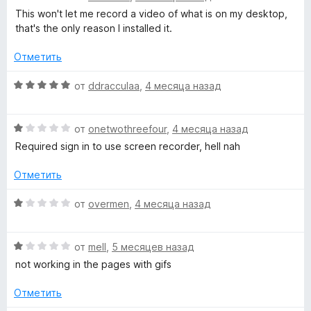
e
и
ц
This won't let me record a video of what is on my desktop,
з
е
that's the only reason I installed it.
c
5
н
е
Отметить
o
н
о
О
от
ddracculaa
,
4 месяца назад
н
r
ц
а
е
1
О
н
от
onetwothreefour
,
4 месяца назад
d
и
ц
е
Required sign in to use screen recorder, hell nah
з
е
н
e
5
н
о
Отметить
е
н
r
н
а
О
от
overmen
,
4 месяца назад
о
5
ц
н
и
»
е
а
з
О
н
от
mell
,
5 месяцев назад
1
5
ц
е
not working in the pages with gifs
и
е
н
з
н
о
Отметить
5
е
н