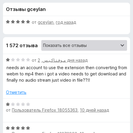
н
,
з
Отзывы gceylan
4
е
а
и
р
з
О
от
gceylan
,
год назад
а
«
5
ц
F
е
н
i
A
1 572 отзыва
е
r
н
e
w
о
О
от
,
مـوفـتـاكـيـس
2 дня назад
f
н
ц
needs an account to use the extension then converting from
o
e
а
е
webm to mp4 then i got a video needs to get download and
x
5
н
finally no audio stream just video in file??!!
и
е
s
з
н
Отметить
5
о
o
н
О
а
от
Пользователь Firefox 18055363
,
10 дней назад
ц
m
1
е
и
н
e
О
з
е