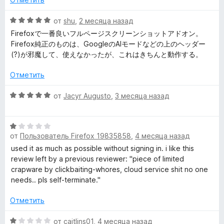
и
t
н
з
о
О
от
shu
,
2 месяца назад
5
н
ц
&
Firefoxで一番良いフルページスクリーンショットアドオン。
а
е
Firefox純正のものは、GoogleのAIモードなどの上のヘッダー
2
н
(?)が邪魔して、使えなかったが、これはきちんと動作する。
S
и
е
з
н
Отметить
c
5
о
н
О
от
Jacyr Augusto
,
3 месяца назад
r
а
ц
5
е
и
О
н
e
з
от
Пользователь Firefox 19835858
,
4 месяца назад
ц
е
5
е
н
used it as much as possible without signing in. i like this
e
н
о
review left by a previous reviewer: "piece of limited
е
н
crapware by clickbaiting-whores, cloud service shit no one
n
н
а
needs.. pls self-terminate."
о
5
R
н
и
Отметить
а
з
1
О
5
от
caitlins01
,
4 месяца назад