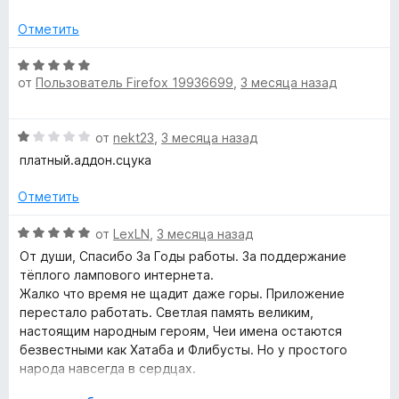
н
о
5
е
н
о
и
Отметить
н
а
з
о
5
5
О
н
н
и
от
Пользователь Firefox 19936699
,
3 месяца назад
ц
а
з
е
т
1
5
н
О
и
от
nekt23
,
3 месяца назад
е
а
ц
з
н
платный.аддон.сцука
е
5
о
н
н
Отметить
к
е
а
н
О
5
от
LexLN
,
3 месяца назад
т
о
ц
и
От души, Спасибо За Годы работы. За поддержание
н
е
з
тёплого лампового интернета.
и
а
н
5
Жалко что время не щадит даже горы. Приложение
1
е
перестало работать. Светлая память великим,
и
д
н
настоящим народным героям, Чеи имена остаются
з
о
безвестными как Хатаба и Флибусты. Но у простого
5
н
народа навсегда в сердцах.
р
а
Спасибо.