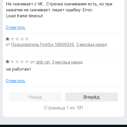
е
Не скачивает с VK . Стрелка скачивания есть, но при
о
и
н
нажатии не скачивает. пишет ошибку: Error:
н
з
е
Load frame timeout
а
5
н
1
о
Отметить
и
н
з
а
О
5
от
Пользователь Firefox 19906335
,
3 месяца назад
1
ц
и
е
з
н
О
от
dnb rat
,
3 месяца назад
5
е
ц
н
не работает
е
о
н
н
Отметить
е
а
н
1
Назад
Вперёд
о
и
н
з
Страница 1 из 191
а
5
1
и