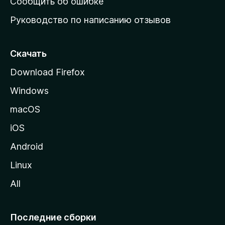
Сообщить об ошибке
ю
Руководство по написанию отзывов
ю
с
т
Скачать
р
Download Firefox
а
Windows
н
и
macOS
ц
iOS
у
M
Android
o
Linux
z
All
i
l
l
Последние сборки