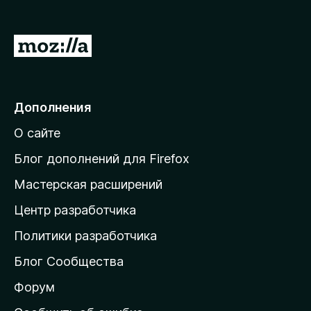
з
5
П
е
р
е
Дополнения
й
О сайте
т
и
Блог дополнений для Firefox
н
Мастерская расширений
а
Центр разработчика
д
о
Политики разработчика
м
Блог Сообщества
а
ш
Форум
н