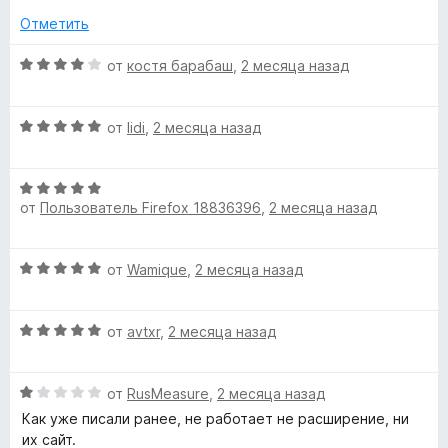
а
5
е
Отметить
н
т
о
О
от
костя барабаш
,
2 месяца назад
н
ц
ь
а
е
3
О
н
от
lidi
,
2 месяца назад
Ю
и
ц
е
з
е
н
5
О
н
т
о
от
Пользователь Firefox 18836396
,
2 месяца назад
ц
е
н
е
н
а
у
н
о
4
О
от
Wamique
,
2 месяца назад
е
н
и
б
ц
н
а
з
е
о
5
5
О
н
от
avtxr
,
2 месяца назад
,
н
и
ц
е
а
з
е
н
5
5
В
О
н
от
RusMeasure
,
2 месяца назад
о
и
ц
е
н
Как уже писали ранее, не работает не расширение, ни
з
К
е
н
а
их сайт.
5