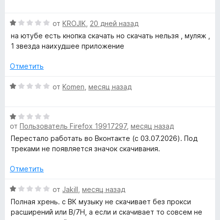
ц
е
а
з
е
н
m
5
5
О
н
от
KROJIK
,
20 дней назад
о
и
ц
е
н
на ютубе есть кнопка скачать но скачать нельзя , муляж ,
з
.
е
н
а
1 звезда наихудшее приложение
5
н
о
4
n
е
н
и
Отметить
н
а
з
о
1
e
5
О
от
Komen
,
месяц назад
н
и
ц
а
з
е
t
1
5
О
н
и
от
Пользователь Firefox 19917297
,
месяц назад
ц
е
п
з
е
н
Перестало работать во Вконтакте (с 03.07.2026). Под
5
н
о
треками не появляется значок скачивания.
о
е
н
н
а
Отметить
о
1
м
н
О
и
от
Jakill
,
месяц назад
а
ц
з
Полная хрень. с ВК музыку не скачивает без прокси
о
1
е
5
расширений или B/7H, а если и скачивает то совсем не
и
н