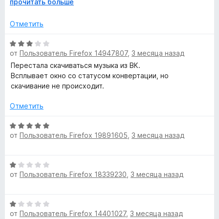
5
Р
прочитать больше
(п.с. даже в фаерфоксе зарегался что бы напечатать)
»
и
а
з
з
Отметить
5
в
е
О
р
от
Пользователь Firefox 14947807
,
3 месяца назад
ц
н
е
Перестала скачиваться музыка из ВК.
и
н
Всплывает окно со статусом конвертации, но
т
е
скачивание не происходит.
е
н
,
о
Отметить
ч
н
т
а
О
о
от
Пользователь Firefox 19891605
,
3 месяца назад
3
ц
б
и
е
ы
з
н
О
5
е
от
Пользователь Firefox 18339230
,
3 месяца назад
ц
н
е
о
н
н
О
е
а
от
Пользователь Firefox 14401027
,
3 месяца назад
ц
н
5