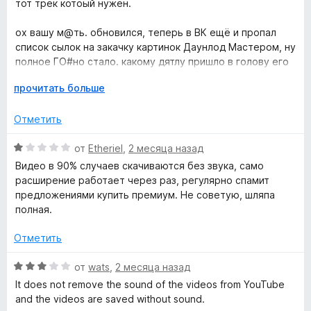
тот трек котоый нужен.
щ
з
е
5
н
ох вашу м@ть. обновился, теперь в ВК ещё и пропал
н
о
список сылок на закачку картинок Даунлод Мастером, ну
н
полное ГО#но стало. какому дятлу пришло в голову его
а
убрать? всю жизнь качал и вот - НАТЕ. - дол###бы!
и
1
Р
прочитать больше
и
а
к
з
з
Отметить
5
в
:
е
О
от
Etheriel
,
2 месяца назад
р
ц
Видео в 90% случаев скачиваются без звука, само
н
с
е
расширение работает через раз, регулярно спамит
и
н
предложениями купить премиум. Не советую, шляпа
т
е
полная.
к
е
н
,
о
Отметить
а
ч
н
т
а
О
от
wats
,
2 месяца назад
ч
о
1
ц
It does not remove the sound of the videos from YouTube
б
и
е
and the videos are saved without sound.
ы
з
н