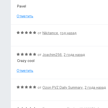
Pavel
Отметить
О
от
Nikitamce
,
год назад
ц
е
н
е
О
от
Joachim256
,
2 года назад
н
ц
Crazy cool
о
е
н
н
Отметить
а
е
5
н
и
о
О
от
Ozon PVZ Daily Summary
,
2 года назад
з
н
ц
5
а
е
5
н
и
е