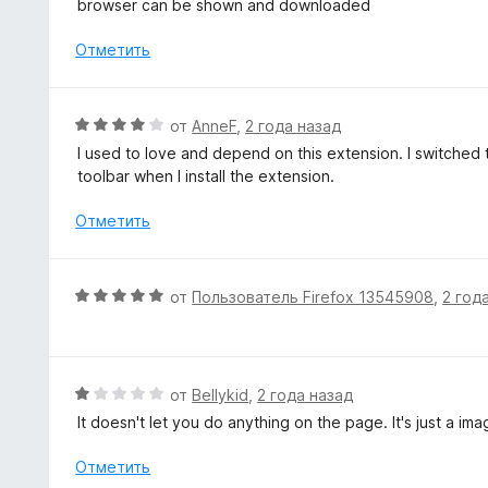
browser can be shown and downloaded
5
н
и
о
Отметить
з
н
5
а
5
О
от
AnneF
,
2 года назад
и
ц
I used to love and depend on this extension. I switched 
з
е
toolbar when I install the extension.
5
н
е
Отметить
н
о
н
О
от
Пользователь Firefox 13545908
,
2 год
а
ц
4
е
и
н
з
е
О
от
Bellykid
,
2 года назад
5
н
ц
It doesn't let you do anything on the page. It's just a ima
о
е
н
н
Отметить
а
е