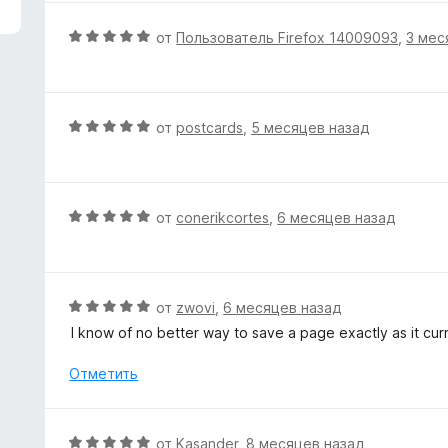
з
5
О
от
Пользователь Firefox 14009093
,
3 мес
ц
е
н
е
О
от
postcards
,
5 месяцев назад
н
ц
о
е
н
н
а
е
О
от
conerikcortes
,
6 месяцев назад
5
н
ц
и
о
е
з
н
н
5
а
е
О
от
zwovi
,
6 месяцев назад
5
н
ц
I know of no better way to save a page exactly as it curr
и
о
е
з
н
н
Отметить
5
а
е
5
н
и
о
О
от
Kasander
,
8 месяцев назад
з