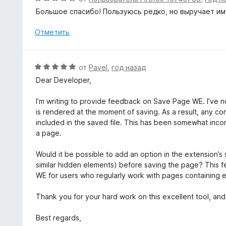
а
ц
Большое спасибо! Пользуюсь редко, но выручает им
5
е
и
н
Отметить
з
е
5
н
о
О
от
Pavel
,
год назад
н
ц
Dear Developer,
а
е
5
н
I’m writing to provide feedback on Save Page WE. I’ve n
и
е
is rendered at the moment of saving. As a result, any co
з
н
included in the saved file. This has been somewhat incon
5
о
a page.
н
а
Would it be possible to add an option in the extension’s 
5
similar hidden elements) before saving the page? This 
и
WE for users who regularly work with pages containing 
з
5
Thank you for your hard work on this excellent tool, an
Best regards,