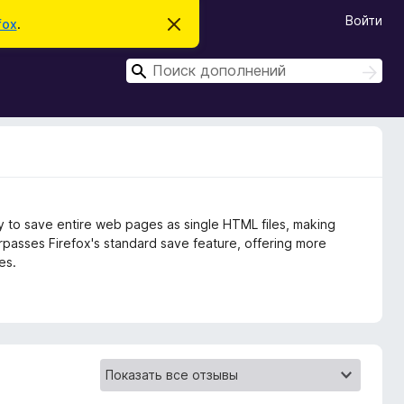
Войти
fox
.
С
к
р
П
ы
П
т
о
о
ь
и
и
э
с
т
с
к
о
к
у
в
е
д
о
ity to save entire web pages as single HTML files, making
м
л
urpasses Firefox's standard save feature, offering more
е
es.
н
и
е