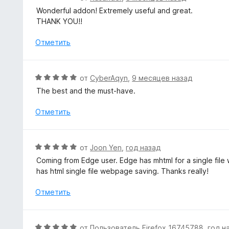
н
ц
5
Wonderful addon! Extremely useful and great.
а
е
THANK YOU!!
5
н
и
е
Отметить
з
н
5
о
н
О
от
CyberAqyn
,
9 месяцев назад
а
ц
The best and the must-have.
5
е
и
н
Отметить
з
е
5
н
о
О
от
Joon Yen
,
год назад
н
ц
Coming from Edge user. Edge has mhtml for a single file
а
е
has html single file webpage saving. Thanks really!
5
н
и
е
Отметить
з
н
5
о
н
О
от
Пользователь Firefox 16745788
,
год н