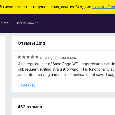
бы использовать эти дополнения, вам необходимо
скачать Fire
Темы
Больше…
Отзывы Zing
О
от
Zing
,
2 года назад
ц
As a regular user of Save Page WE, I appreciate its abil
е
subsequent editing straightforward. This functionality s
н
accurate archiving and easier modification of saved pag
е
н
Отметить
о
н
а
5
452 отзыва
и