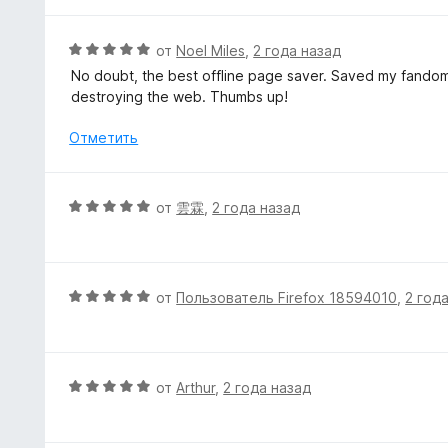
5
н
и
о
О
от
Noel Miles
,
2 года назад
з
н
ц
5
No doubt, the best offline page saver. Saved my fandom 
а
е
destroying the web. Thumbs up!
1
н
и
е
Отметить
з
н
5
о
н
О
от
雲霖
,
2 года назад
а
ц
5
е
и
н
з
е
О
от
Пользователь Firefox 18594010
,
2 год
5
н
ц
о
е
н
н
а
е
О
от
Arthur
,
2 года назад
5
н
ц
и
о
е
з
н