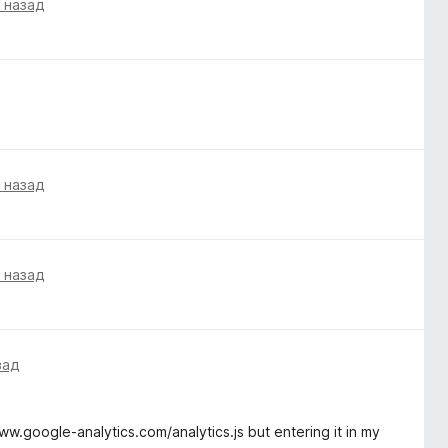
а назад
а назад
а назад
зад
w.google-analytics.com/analytics.js but entering it in my