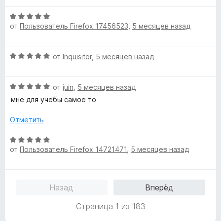
е
О
н
от
Пользователь Firefox 17456523
,
5 месяцев назад
ц
е
е
н
н
о
О
от
Inquisitor
,
5 месяцев назад
е
н
ц
н
а
е
о
5
О
н
от
juin
,
5 месяцев назад
н
и
ц
е
а
мне для учебы самое то
з
е
н
5
5
н
о
Отметить
и
е
н
з
н
а
О
5
о
5
от
Пользователь Firefox 14721471
,
5 месяцев назад
ц
н
и
е
а
з
н
5
5
е
Назад
Вперёд
и
н
з
о
Страница 1 из 183
5
н