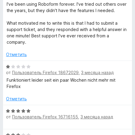
е
I've been using Roboform forever. I've tried out others over
о
н
the years, but they didn't have the features I needed.
н
е
а
н
What motivated me to write this is that I had to submit a
5
о
support ticket, and they responded with a helpful answer in
и
н
one minute! Best support I've ever received from a
з
а
company.
5
5
и
Отметить
з
5
О
от
Пользователь Firefox 18672029
,
3 месяца назад
ц
е
Funktioniert leider seit ein paar Wochen nicht mehr mit
н
Firefox
е
н
Отметить
о
н
О
от
Пользователь Firefox 16716155
,
3 месяца назад
а
ц
1
е
и
н