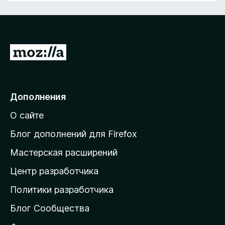
а
5
и
з
5
П
е
р
е
Дополнения
й
О сайте
т
и
Блог дополнений для Firefox
н
Мастерская расширений
а
Центр разработчика
д
о
Политики разработчика
м
Блог Сообщества
а