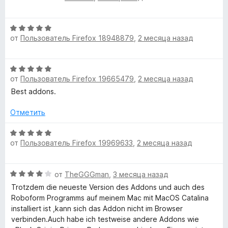
о
5
5
р
ц
н
и
е
а
з
О
н
П
5
от
Пользователь Firefox 18948879
,
2 месяца назад
5
ц
е
и
е
н
а
з
н
о
О
5
е
н
от
Пользователь Firefox 19665479
,
2 месяца назад
ц
р
н
а
е
Best addons.
о
5
н
н
и
о
е
Отметить
а
з
н
5
5
л
о
О
и
от
Пользователь Firefox 19969633
,
2 месяца назад
н
ц
з
е
а
е
5
5
н
О
от
TheGGGman
,
3 месяца назад
и
е
й
ц
з
н
Trotzdem die neueste Version des Addons und auch des
е
5
о
Roboform Programms auf meinem Mac mit MacOS Catalina
»
н
н
installiert ist ,kann sich das Addon nicht im Browser
е
а
verbinden.Auch habe ich testweise andere Addons wie
н