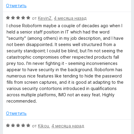
1
Отметить
и
з
О
от
KevinZ
,
4 месяца назад
5
ц
I chose Roboform maybe a couple of decades ago when I
е
held a senior staff position in IT which had the word
н
"security" (among others) in my job description, and I have
е
not been disappointed. It seems well structured from a
н
security standpoint; I could be blind, but I'm not seeing the
о
catastrophic compromises other respected products fall
н
prey too. I'm never fighting it - seeming inconveniences
а
appear to have security in the background. Roboform has
5
numerous nice features like tending to hide the password
и
fills from screen captures, and it is good at adapting to the
з
various security contortions introduced in qualifications
5
across multiple platforms, IMO not an easy feat. Highly
recommended.
Отметить
О
от
Kikou
,
4 месяца назад
ц