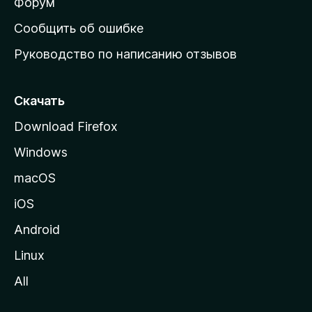
ш
Форум
н
Сообщить об ошибке
ю
Руководство по написанию отзывов
ю
с
т
Скачать
р
Download Firefox
а
Windows
н
и
macOS
ц
iOS
у
M
Android
o
Linux
z
All
i
l