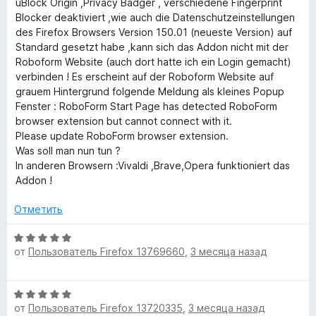
5
uBlock Origin ,Privacy Badger , verschiedene Fingerprint
о
и
Blocker deaktiviert ,wie auch die Datenschutzeinstellungen
н
з
des Firefox Browsers Version 150.01 (neueste Version) auf
а
5
Standard gesetzt habe ,kann sich das Addon nicht mit der
4
Roboform Website (auch dort hatte ich ein Login gemacht)
и
verbinden ! Es erscheint auf der Roboform Website auf
з
grauem Hintergrund folgende Meldung als kleines Popup
5
Fenster : RoboForm Start Page has detected RoboForm
browser extension but cannot connect with it.
Please update RoboForm browser extension.
Was soll man nun tun ?
In anderen Browsern :Vivaldi ,Brave,Opera funktioniert das
Addon !
Отметить
О
от
Пользователь Firefox 13769660
,
3 месяца назад
ц
е
н
О
е
от
Пользователь Firefox 13720335
,
3 месяца назад
ц
н