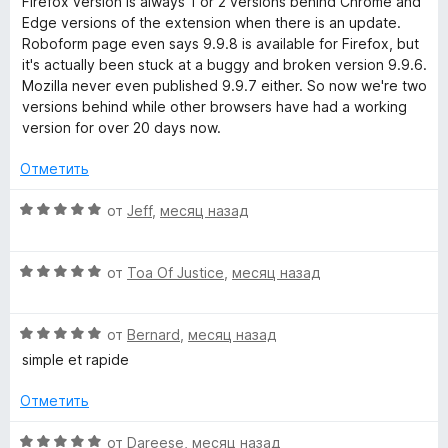
н
Firefox version is always 1 or 2 versions behind Chrome and
4
5
н
о
Edge versions of the extension when there is an update.
и
m
е
н
Roboform page even says 9.9.8 is available for Firefox, but
з
н
а
it's actually been stuck at a buggy and broken version 9.9.6.
5
-
о
5
Mozilla never even published 9.9.7 either. So now we're two
н
и
versions behind while other browsers have had a working
а
М
з
version for over 20 days now.
1
5
и
Отметить
е
з
5
О
от
Jeff
,
месяц назад
н
ц
е
е
О
н
от
Toa Of Justice
,
месяц назад
ц
е
е
н
д
О
н
от
Bernard
,
месяц назад
о
ц
е
н
simple et rapide
ж
е
н
а
н
о
5
Отметить
е
е
н
и
н
а
з
О
от
Dareese
,
месяц назад