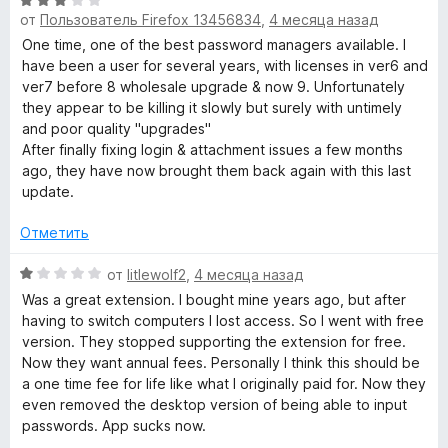
О
з
е
от
Пользователь Firefox 13456834
,
4 месяца назад
ц
5
н
е
One time, one of the best password managers available. I
о
н
have been a user for several years, with licenses in ver6 and
н
е
ver7 before 8 wholesale upgrade & now 9. Unfortunately
а
н
they appear to be killing it slowly but surely with untimely
5
о
and poor quality "upgrades"
и
н
After finally fixing login & attachment issues a few months
з
а
ago, they have now brought them back again with this last
5
3
update.
и
з
Отметить
5
О
от
litlewolf2
,
4 месяца назад
ц
Was a great extension. I bought mine years ago, but after
е
having to switch computers I lost access. So I went with free
н
version. They stopped supporting the extension for free.
е
Now they want annual fees. Personally I think this should be
н
a one time fee for life like what I originally paid for. Now they
о
even removed the desktop version of being able to input
н
passwords. App sucks now.
а