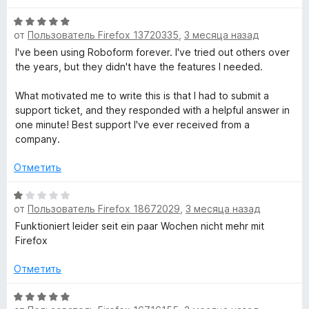
н
О
е
от
Пользователь Firefox 13720335
,
3 месяца назад
ц
н
е
I've been using Roboform forever. I've tried out others over
о
н
the years, but they didn't have the features I needed.
н
е
а
н
What motivated me to write this is that I had to submit a
5
о
support ticket, and they responded with a helpful answer in
и
н
one minute! Best support I've ever received from a
з
а
company.
5
5
и
Отметить
з
5
О
от
Пользователь Firefox 18672029
,
3 месяца назад
ц
е
Funktioniert leider seit ein paar Wochen nicht mehr mit
н
Firefox
е
н
Отметить
о
н
О