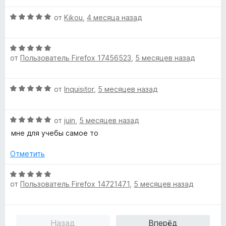
О
от
Kikou
,
4 месяца назад
ц
е
О
н
от
Пользователь Firefox 17456523
,
5 месяцев назад
ц
е
е
н
н
о
О
от
Inquisitor
,
5 месяцев назад
е
н
ц
н
а
е
о
5
О
н
от
juin
,
5 месяцев назад
н
и
ц
е
а
мне для учебы самое то
з
е
н
5
5
н
о
Отметить
и
е
н
з
н
а
О
5
о
5
от
Пользователь Firefox 14721471
,
5 месяцев назад
ц
н
и
е
а
з
н
5
5
е
Назад
Вперёд
и