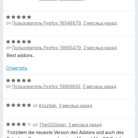
о
5
5
р
ц
н
и
е
а
з
О
н
П
5
от
Пользователь Firefox 18948879
,
2 месяца назад
5
ц
е
и
е
н
а
з
н
о
О
5
е
н
от
Пользователь Firefox 19665479
,
2 месяца назад
ц
р
н
а
е
Best addons.
о
5
н
н
и
о
е
Отметить
а
з
н
5
5
л
о
О
и
от
Пользователь Firefox 19969633
,
2 месяца назад
н
ц
з
е
а
е
5
5
н
О
от
Krisztián
,
3 месяца назад
и
е
й
ц
з
н
е
5
о
»
О
н
от
TheGGGman
,
3 месяца назад
н
ц
е
а
Trotzdem die neueste Version des Addons und auch des
е
н