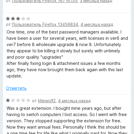
от
Пользователь Firefox 16716155
,
3 месяца назад
а
ц
1
е
и
н
О
з
е
от
Пользователь Firefox 13456834
,
4 месяца назад
ц
5
н
е
One time, one of the best password managers available. I
о
н
have been a user for several years, with licenses in ver6 and
н
е
ver7 before 8 wholesale upgrade & now 9. Unfortunately
а
н
they appear to be killing it slowly but surely with untimely
5
о
and poor quality "upgrades"
и
н
After finally fixing login & attachment issues a few months
з
а
ago, they have now brought them back again with this last
5
3
update.
и
з
Отметить
5
О
от
litlewolf2
,
4 месяца назад
ц
Was a great extension. I bought mine years ago, but after
е
having to switch computers I lost access. So I went with free
н
version. They stopped supporting the extension for free.
е
Now they want annual fees. Personally I think this should be
н
a one time fee for life like what I originally paid for. Now they