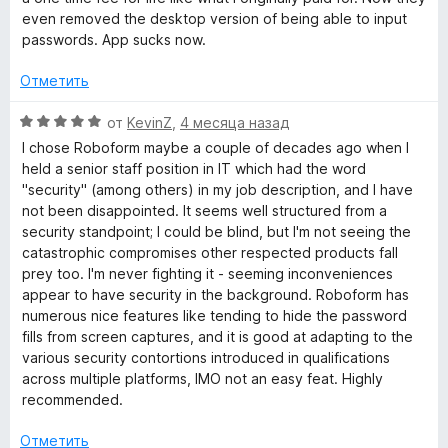
о
even removed the desktop version of being able to input
н
passwords. App sucks now.
а
1
Отметить
и
з
О
от
KevinZ
,
4 месяца назад
5
ц
I chose Roboform maybe a couple of decades ago when I
е
held a senior staff position in IT which had the word
н
"security" (among others) in my job description, and I have
е
not been disappointed. It seems well structured from a
н
security standpoint; I could be blind, but I'm not seeing the
о
catastrophic compromises other respected products fall
н
prey too. I'm never fighting it - seeming inconveniences
а
appear to have security in the background. Roboform has
5
numerous nice features like tending to hide the password
и
fills from screen captures, and it is good at adapting to the
з
various security contortions introduced in qualifications
5
across multiple platforms, IMO not an easy feat. Highly
recommended.
Отметить