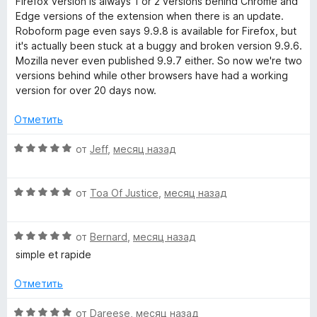
н
Firefox version is always 1 or 2 versions behind Chrome and
4
5
н
о
Edge versions of the extension when there is an update.
и
m
е
н
Roboform page even says 9.9.8 is available for Firefox, but
з
н
а
it's actually been stuck at a buggy and broken version 9.9.6.
5
-
о
5
Mozilla never even published 9.9.7 either. So now we're two
н
и
versions behind while other browsers have had a working
а
М
з
version for over 20 days now.
1
5
и
Отметить
е
з
5
О
от
Jeff
,
месяц назад
н
ц
е
е
О
н
от
Toa Of Justice
,
месяц назад
ц
е
е
н
д
О
н
от
Bernard
,
месяц назад
о
ц
е
н
simple et rapide
ж
е
н
а
н
о
5
Отметить
е
е
н
и
н
а
з
О
от
Dareese
,
месяц назад