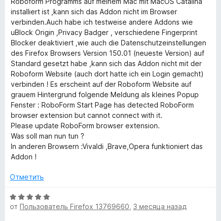
5
Roboform Programms auf meinem Mac mit MacOS Catalina
н
о
и
installiert ist ,kann sich das Addon nicht im Browser
е
н
з
verbinden.Auch habe ich testweise andere Addons wie
н
а
5
uBlock Origin ,Privacy Badger , verschiedene Fingerprint
о
5
Blocker deaktiviert ,wie auch die Datenschutzeinstellungen
н
и
des Firefox Browsers Version 150.01 (neueste Version) auf
а
з
Standard gesetzt habe ,kann sich das Addon nicht mit der
4
5
Roboform Website (auch dort hatte ich ein Login gemacht)
и
verbinden ! Es erscheint auf der Roboform Website auf
з
grauem Hintergrund folgende Meldung als kleines Popup
5
Fenster : RoboForm Start Page has detected RoboForm
browser extension but cannot connect with it.
Please update RoboForm browser extension.
Was soll man nun tun ?
In anderen Browsern :Vivaldi ,Brave,Opera funktioniert das
Addon !
Отметить
О
от
Пользователь Firefox 13769660
,
3 месяца назад
ц
е