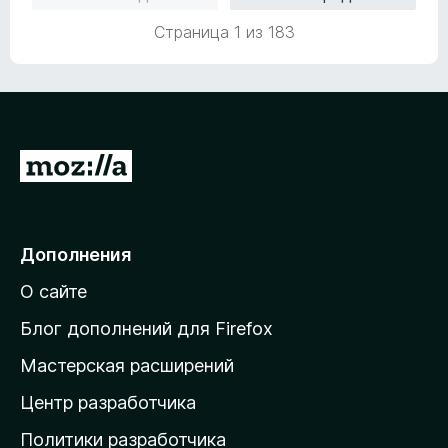
н
з
о
Страница 1 из 183
5
н
а
5
и
з
5
П
е
р
е
Дополнения
й
О сайте
т
и
Блог дополнений для Firefox
н
Мастерская расширений
а
Центр разработчика
д
о
Политики разработчика