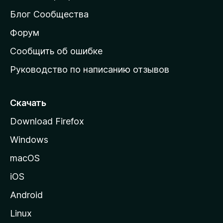
м
Блог Сообщества
а
ш
Форум
н
Сообщить об ошибке
ю
Руководство по написанию отзывов
ю
с
т
Скачать
р
Download Firefox
а
Windows
н
и
macOS
ц
iOS
у
M
Android
o
Linux
z