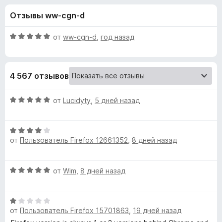
н
,
з
Отзывы ww-cgn-d
3
е
а
и
р
з
О
от
ww-cgn-d
,
год назад
а
«
5
ц
F
е
н
i
R
4 567 отзывов
е
r
н
e
o
о
О
от
Lucidyty
,
5 дней назад
f
н
ц
o
b
а
е
x
5
О
н
от
Пользователь Firefox 12661352
,
8 дней назад
и
ц
е
o
з
е
н
5
н
о
F
О
от
Wim
,
8 дней назад
е
н
ц
н
а
o
е
о
5
О
н
н
и
от
Пользователь Firefox 15701863
,
19 дней назад
ц
е
r
а
з
е