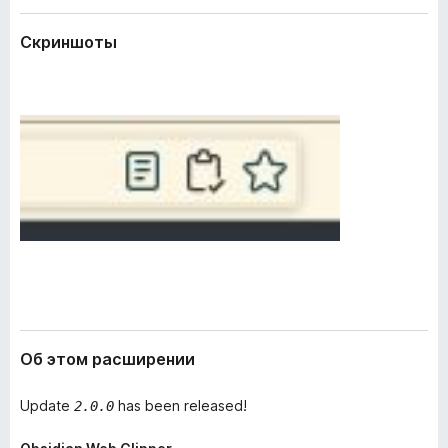
и
з
р
Скриншоты
е
е
р
н
и
а
я
F
i
r
e
f
o
x
Об этом расширении
Update
has been released!
2.0.0