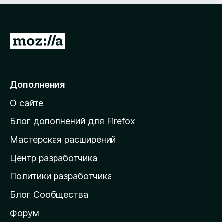
П
е
р
е
Дополнения
й
О сайте
т
и
Блог дополнений для Firefox
н
Мастерская расширений
а
Центр разработчика
д
о
Политики разработчика
м
Блог Сообщества
а
ш
Форум