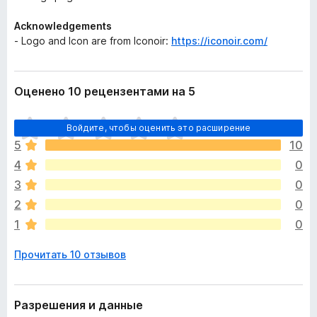
Acknowledgements
- Logo and Icon are from Iconoir:
https://iconoir.com/
Оценено 10 рецензентами на 5
О
Войдите, чтобы оценить это расширение
ц
5
10
е
4
0
н
о
3
0
к
2
0
п
1
0
о
к
Прочитать 10 отзывов
а
н
е
т
Разрешения и данные