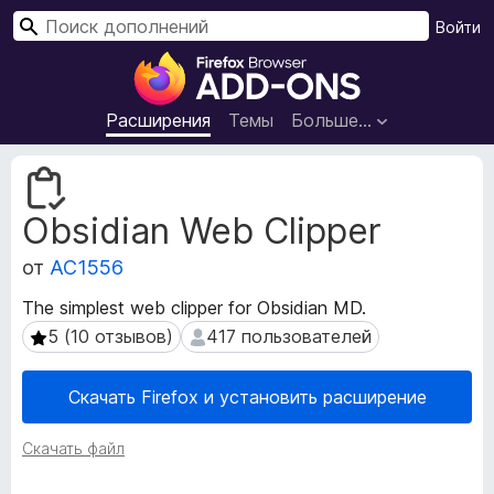
П
Войти
о
Д
и
о
с
п
Расширения
Темы
Больше…
к
о
л
М
н
е
Obsidian Web Clipper
т
е
а
н
от
AC1556
д
и
а
я
The simplest web clipper for Obsidian MD.
н
д
5 (10 отзывов)
417 пользователей
5 (10 отзывов)
417 пользователей
н
л
ы
я
е
Скачать Firefox и установить расширение
р
б
а
р
Скачать файл
с
а
ш
у