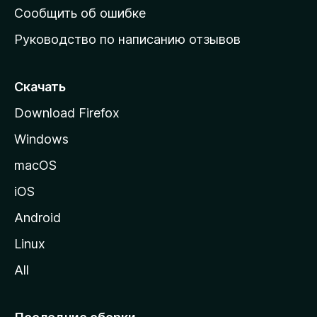
н
Сообщить об ошибке
ю
Руководство по написанию отзывов
ю
с
т
Скачать
р
Download Firefox
а
Windows
н
и
macOS
ц
iOS
у
M
Android
o
Linux
z
All
i
l
l