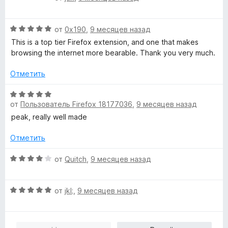
ц
е
а
е
н
5
О
н
от
0x190
,
9 месяцев назад
о
и
ц
е
н
This is a top tier Firefox extension, and one that makes
з
е
н
а
browsing the internet more bearable. Thank you very much.
5
н
о
4
е
н
и
Отметить
н
а
з
о
5
5
О
н
и
от
Пользователь Firefox 18177036
,
9 месяцев назад
ц
а
з
е
peak, really well made
5
5
н
и
е
Отметить
з
н
5
о
О
от
Quitch
,
9 месяцев назад
н
ц
а
е
О
5
н
от
jkl;
,
9 месяцев назад
ц
и
е
е
з
н
н
5
о