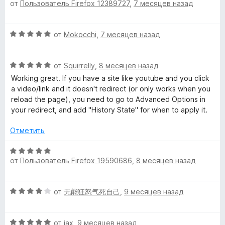
н
и
от
Пользователь Firefox 12389727
,
7 месяцев назад
ц
а
з
е
5
5
н
О
и
от
Mokocchi
,
7 месяцев назад
е
ц
з
н
е
5
о
О
н
от
Squirrelly
,
8 месяцев назад
н
ц
е
а
Working great. If you have a site like youtube and you click
е
н
5
a video/link and it doesn't redirect (or only works when you
н
о
и
reload the page), you need to go to Advanced Options in
е
н
з
your redirect, and add "History State" for when to apply it.
н
а
5
о
5
Отметить
н
и
а
з
О
5
5
от
Пользователь Firefox 19590686
,
8 месяцев назад
ц
и
е
з
н
О
5
от
无能狂怒气死自己
,
9 месяцев назад
е
ц
н
е
о
О
н
от
jax
,
9 месяцев назад
н