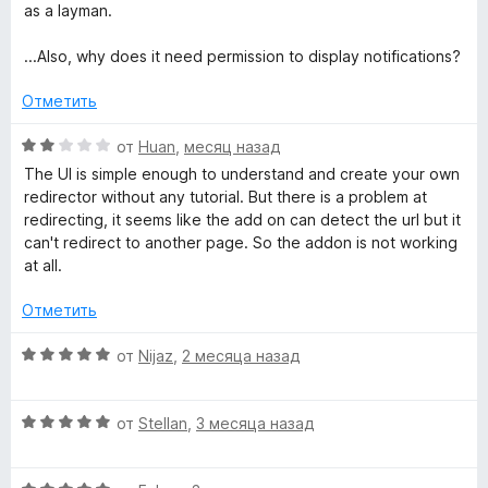
4
5
as a layman.
и
t
з
...Also, why does it need permission to display notifications?
5
o
Отметить
r
О
от
Huan
,
месяц назад
ц
The UI is simple enough to understand and create your own
»
е
redirector without any tutorial. But there is a problem at
н
redirecting, it seems like the add on can detect the url but it
е
can't redirect to another page. So the addon is not working
н
at all.
о
н
Отметить
а
2
О
от
Nijaz
,
2 месяца назад
и
ц
з
е
5
О
н
от
Stellan
,
3 месяца назад
ц
е
е
н