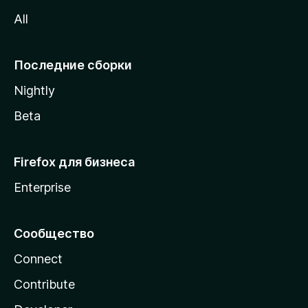
z
All
i
l
l
Последние сборки
a
Nightly
Beta
Firefox для бизнеса
Enterprise
Сообщество
Connect
Contribute