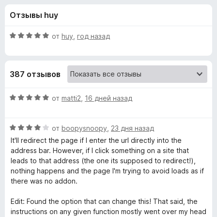
н
,
з
Отзывы huy
6
е
а
и
р
з
О
от
huy
,
год назад
а
«
5
ц
F
е
н
i
R
387 отзывов
е
r
н
e
e
о
О
от
matti2
,
16 дней назад
f
н
ц
o
d
а
е
x
5
О
н
от
boopysnoopy
,
23 дня назад
и
ц
е
i
It'll redirect the page if I enter the url directly into the
з
е
н
address bar. However, if I click something on a site that
5
н
о
leads to that address (the one its supposed to redirect!),
r
е
н
nothing happens and the page I'm trying to avoid loads as if
н
а
there was no addon.
e
о
5
н
и
Edit: Found the option that can change this! That said, the
c
а
з
instructions on any given function mostly went over my head