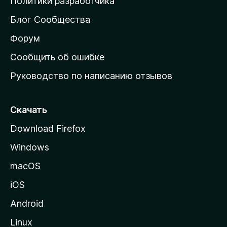
Политики разработчика
м
Блог Сообщества
а
ш
Форум
н
Сообщить об ошибке
ю
Руководство по написанию отзывов
ю
с
т
Скачать
р
Download Firefox
а
Windows
н
и
macOS
ц
iOS
у
M
Android
o
Linux