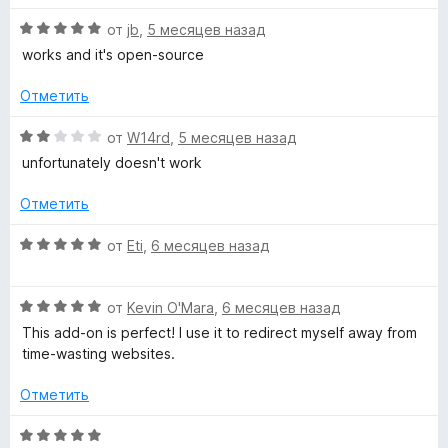
е
н
а
5
О
н
от
jb
,
5 месяцев назад
о
5
ц
е
н
и
works and it's open-source
е
н
а
з
н
о
5
5
Отметить
е
н
и
н
а
з
О
от
W14rd
,
5 месяцев назад
о
5
5
ц
unfortunately doesn't work
н
и
е
а
з
н
Отметить
5
5
е
и
н
О
от
Eti
,
6 месяцев назад
з
о
ц
5
н
е
а
О
н
от
Kevin O'Mara
,
6 месяцев назад
2
ц
е
This add-on is perfect! I use it to redirect myself away from
и
е
н
time-wasting websites.
з
н
о
5
е
н
Отметить
н
а
о
5
О