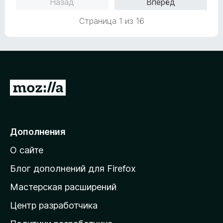
Назад
Вперёд
е
н
н
а
Страница 1 из 16
о
4
н
и
а
з
5
5
и
з
П
5
е
р
е
Дополнения
й
О сайте
т
и
Блог дополнений для Firefox
н
Мастерская расширений
а
Центр разработчика
д
о