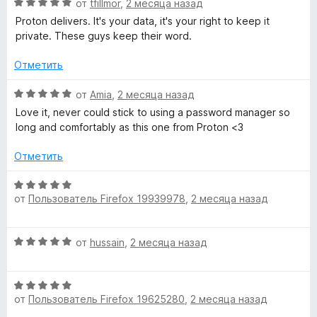
О
от
tfillmor
,
2 месяца назад
е
н
и
ц
н
а
Proton delivers. It's your data, it's your right to keep it
з
е
о
5
private. These guys keep their word.
5
н
н
и
е
а
Отметить
з
н
4
5
о
О
и
от
Amia
,
2 месяца назад
н
ц
з
Love it, never could stick to using a password manager so
а
е
5
long and comfortably as this one from Proton <3
5
н
и
е
Отметить
з
н
5
о
О
н
от
Пользователь Firefox 19939978
,
2 месяца назад
ц
а
е
5
н
О
и
от
hussain
,
2 месяца назад
е
ц
з
н
е
5
о
О
н
н
от
Пользователь Firefox 19625280
,
2 месяца назад
ц
е
а
е
н