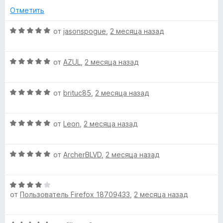
н
о
5
5
Отметить
е
н
и
н
а
з
О
от
jasonspogue
,
2 месяца назад
о
5
5
ц
н
и
е
а
з
О
н
от
AZUL
,
2 месяца назад
5
5
ц
е
и
е
н
з
О
н
от
brituc85
,
2 месяца назад
о
5
ц
е
н
е
н
а
О
н
от
Leon
,
2 месяца назад
о
5
ц
е
н
и
е
н
а
з
О
н
от
ArcherBLVD
,
2 месяца назад
о
5
5
ц
е
н
и
е
н
а
з
О
н
о
5
5
от
Пользователь Firefox 18709433
,
2 месяца назад
ц
е
н
и
е
н
а
з
н
о
5
5