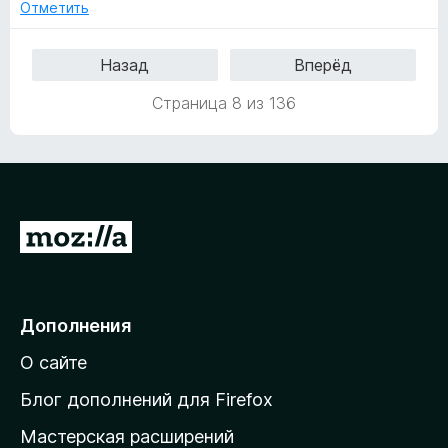
Отметить
Назад
Вперёд
Страница 8 из 136
П
е
р
е
Дополнения
й
О сайте
т
и
Блог дополнений для Firefox
н
Мастерская расширений