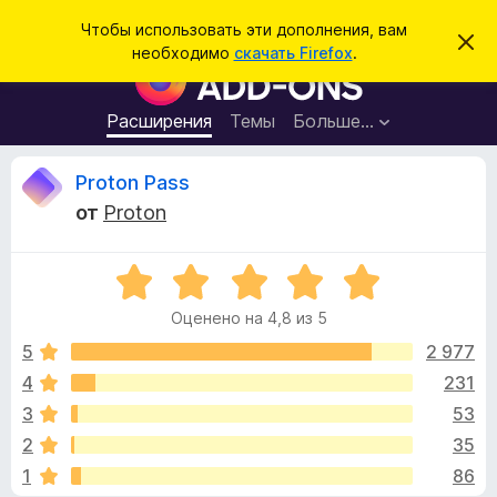
П
Войти
Чтобы использовать эти дополнения, вам
С
о
необходимо
скачать Firefox
.
к
Д
и
р
о
ы
с
т
п
Расширения
Темы
Больше…
к
ь
о
э
т
л
О
Proton Pass
о
н
у
от
Proton
в
е
т
е
н
д
о
О
и
з
м
ц
я
л
Оценено на 4,8 из 5
е
е
д
ы
н
н
5
2 977
л
и
е
е
4
231
я
в
н
б
3
53
о
р
н
ы
2
35
а
а
1
86
4
у