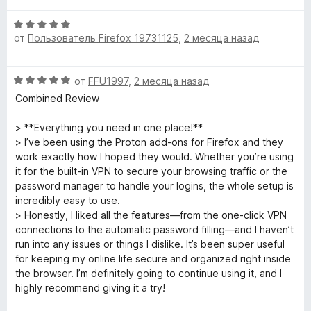
5
н
о
и
О
е
н
з
от
Пользователь Firefox 19731125
,
2 месяца назад
ц
н
а
5
е
о
5
н
н
и
О
от
FFU1997
,
2 месяца назад
е
а
з
ц
н
Combined Review
5
5
е
о
и
н
н
> **Everything you need in one place!**
з
е
а
> I’ve been using the Proton add-ons for Firefox and they
5
н
5
work exactly how I hoped they would. Whether you’re using
о
и
it for the built-in VPN to secure your browsing traffic or the
н
з
password manager to handle your logins, the whole setup is
а
5
incredibly easy to use.
5
> Honestly, I liked all the features—from the one-click VPN
и
connections to the automatic password filling—and I haven’t
з
run into any issues or things I dislike. It’s been super useful
5
for keeping my online life secure and organized right inside
the browser. I’m definitely going to continue using it, and I
highly recommend giving it a try!