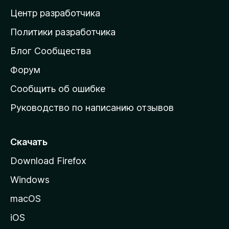
а
Центр разработчика
д
о
Политики разработчика
м
Блог Сообщества
а
ш
Форум
н
Сообщить об ошибке
ю
Руководство по написанию отзывов
ю
с
т
Скачать
р
Download Firefox
а
Windows
н
и
macOS
ц
iOS
у