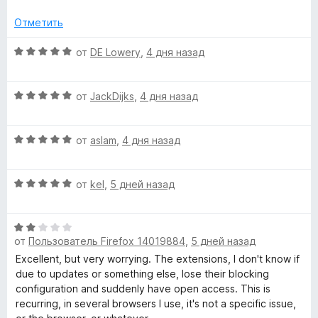
е
н
5
н
о
Отметить
и
е
н
з
н
а
О
от
DE Lowery
,
4 дня назад
5
о
5
ц
н
и
е
а
з
О
н
от
JackDijks
,
4 дня назад
5
5
ц
е
и
е
н
з
О
н
от
aslam
,
4 дня назад
о
5
ц
е
н
е
н
а
О
н
от
kel
,
5 дней назад
о
5
ц
е
н
и
е
н
а
з
О
н
о
5
5
от
Пользователь Firefox 14019884
,
5 дней назад
ц
е
н
и
е
н
а
Excellent, but very worrying. The extensions, I don't know if
з
н
о
5
due to updates or something else, lose their blocking
5
е
н
и
configuration and suddenly have open access. This is
н
а
з
recurring, in several browsers I use, it's not a specific issue,
о
5