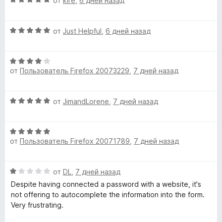
от
kire
,
6 дней назад
з
е
ц
5
н
е
о
О
н
от
Just Helpful
,
6 дней назад
н
ц
е
а
е
н
5
О
н
о
и
от
Пользователь Firefox 20073229
,
7 дней назад
ц
е
н
з
е
н
а
5
н
о
5
О
от
JimandLorene
,
7 дней назад
е
н
и
ц
н
а
з
е
о
5
5
О
н
н
и
от
Пользователь Firefox 20071789
,
7 дней назад
ц
е
а
з
е
н
4
5
н
о
и
О
от
DL
,
7 дней назад
е
н
з
ц
н
а
Despite having connected a password with a website, it's
5
е
о
5
not offering to autocomplete the information into the form.
н
н
и
Very frustrating.
е
а
з