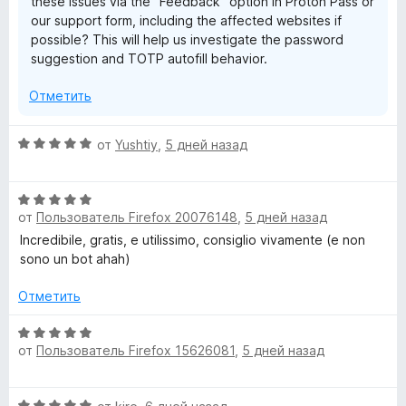
these issues via the "Feedback" option in Proton Pass or
our support form, including the affected websites if
possible? This will help us investigate the password
suggestion and TOTP autofill behavior.
Отметить
О
от
Yushtiy
,
5 дней назад
ц
е
О
н
от
Пользователь Firefox 20076148
,
5 дней назад
ц
е
е
н
Incredibile, gratis, e utilissimo, consiglio vivamente (e non
н
о
sono un bot ahah)
е
н
н
а
Отметить
о
5
н
О
и
от
Пользователь Firefox 15626081
,
5 дней назад
а
ц
з
5
е
5
и
н
О