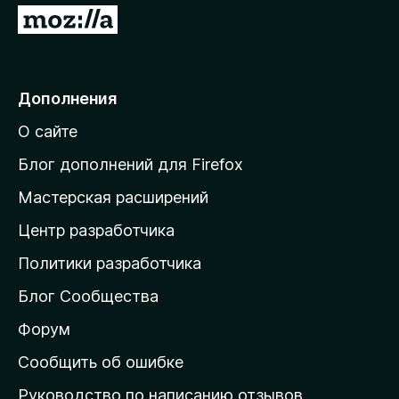
П
е
р
е
Дополнения
й
О сайте
т
и
Блог дополнений для Firefox
н
Мастерская расширений
а
Центр разработчика
д
о
Политики разработчика
м
Блог Сообщества
а
ш
Форум
н
Сообщить об ошибке
ю
Руководство по написанию отзывов