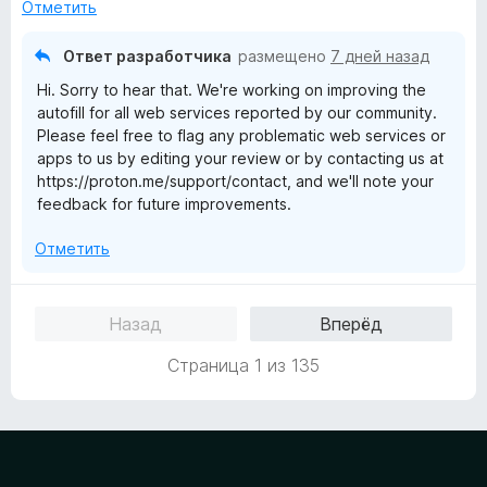
н
5
Отметить
5
о
и
н
з
Ответ разработчика
размещено
7 дней назад
а
5
Hi. Sorry to hear that. We're working on improving the
1
autofill for all web services reported by our community.
и
Please feel free to flag any problematic web services or
з
apps to us by editing your review or by contacting us at
5
https://proton.me/support/contact, and we'll note your
feedback for future improvements.
Отметить
Назад
Вперёд
Страница 1 из 135