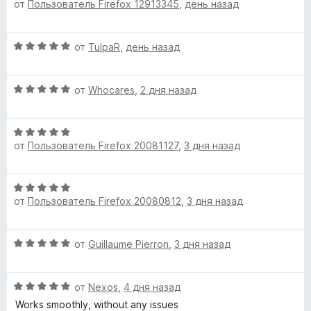
5
от
Пользователь Firefox 12913345
,
день назад
ц
е
е
н
a
н
о
О
от
TulpaR
,
день назад
е
н
s
ц
н
а
е
о
5
s
О
н
от
Whocares
,
2 дня назад
н
и
ц
е
а
з
е
н
»
5
5
О
н
о
и
от
Пользователь Firefox 20081127
,
3 дня назад
ц
е
н
з
е
н
а
5
н
о
5
О
е
н
и
от
Пользователь Firefox 20080812
,
3 дня назад
ц
н
а
з
е
о
5
5
н
н
и
О
от
Guillaume Pierron
,
3 дня назад
е
а
з
ц
н
5
5
е
о
и
О
н
от
Nexos
,
4 дня назад
н
з
ц
е
а
Works smoothly, without any issues
5