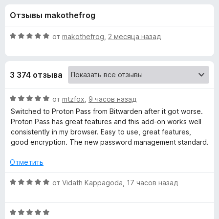
н
,
з
Отзывы makothefrog
8
е
а
и
р
з
О
от
makothefrog
,
2 месяца назад
а
«
5
ц
F
е
н
i
P
3 374 отзыва
е
r
н
e
r
о
О
от
mtzfox
,
9 часов назад
f
н
ц
Switched to Proton Pass from Bitwarden after it got worse.
o
o
а
е
Proton Pass has great features and this add-on works well
x
5
н
consistently in my browser. Easy to use, great features,
и
е
t
good encryption. The new password management standard.
з
н
5
о
Отметить
o
н
а
О
от
Vidath Kappagoda
,
17 часов назад
n
5
ц
и
е
P
з
О
н