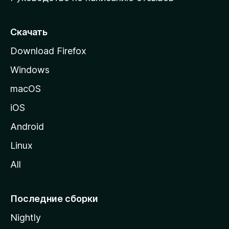
ю
с
т
Скачать
р
Download Firefox
а
Windows
н
и
macOS
ц
iOS
у
M
Android
o
Linux
z
All
i
l
l
Последние сборки
a
Nightly