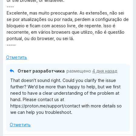
5
or the browser, or whatever.
н
и
----
а
з
Excelente, mas muito preocupante. As extensões, não sei
2
5
se por atualizações ou por nada, perdem a configuração de
и
bloqueio e ficam com acesso livre, de repente. Isso é
з
recorrente, em vários browsers que utilizo, não é questão
5
pontual, ou do browser, ou sei lá.
-----
Отметить
Ответ разработчика
размещено
4 дня назад
That doesn't sound right. Could you clarify the issue
further? We'd be more than happy to help, but we first
need to have a clear understanding of the problem at
hand. Please contact us at
https://proton.me/support/contact with more details so
we can help you troubleshoot.
Отметить