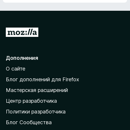
П
е
р
е
Дополнения
й
О сайте
т
и
Блог дополнений для Firefox
н
Мастерская расширений
а
Центр разработчика
д
о
Политики разработчика
м
Блог Сообщества
а