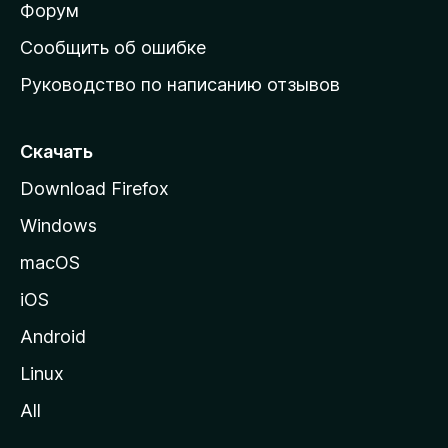
ш
Форум
н
Сообщить об ошибке
ю
Руководство по написанию отзывов
ю
с
т
Скачать
р
Download Firefox
а
Windows
н
и
macOS
ц
iOS
у
M
Android
o
Linux
z
All
i
l