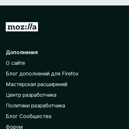
П
е
р
е
Дополнения
й
О сайте
т
и
Блог дополнений для Firefox
н
Мастерская расширений
а
Центр разработчика
д
о
Политики разработчика
м
Блог Сообщества
а
ш
Форум