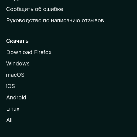
н
Сообщить об ошибке
ю
Руководство по написанию отзывов
ю
с
т
Скачать
р
Download Firefox
а
Windows
н
и
macOS
ц
iOS
у
M
Android
o
Linux
z
All
i
l