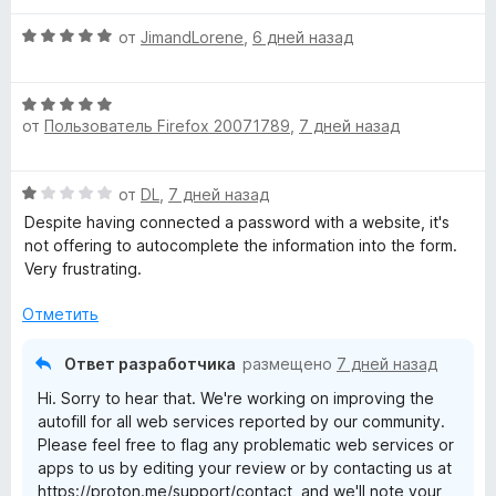
5
н
о
5
О
от
JimandLorene
,
6 дней назад
е
н
и
ц
н
а
з
е
о
5
5
О
н
н
и
от
Пользователь Firefox 20071789
,
7 дней назад
ц
е
а
з
е
н
4
5
н
о
и
О
от
DL
,
7 дней назад
е
н
з
ц
н
а
Despite having connected a password with a website, it's
5
е
о
5
not offering to autocomplete the information into the form.
н
н
и
Very frustrating.
е
а
з
н
5
Отметить
5
о
и
н
з
Ответ разработчика
размещено
7 дней назад
а
5
Hi. Sorry to hear that. We're working on improving the
1
autofill for all web services reported by our community.
и
Please feel free to flag any problematic web services or
з
apps to us by editing your review or by contacting us at
5
https://proton.me/support/contact, and we'll note your