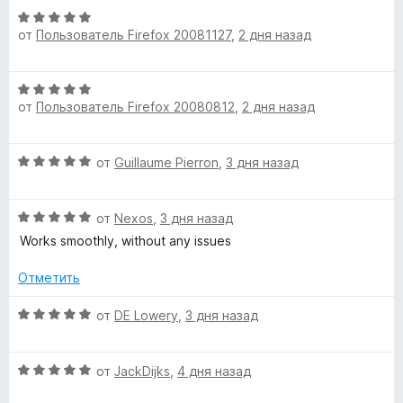
н
5
5
О
н
о
и
a
от
Пользователь Firefox 20081127
,
2 дня назад
ц
е
н
з
е
н
а
5
s
н
о
5
О
е
н
и
от
Пользователь Firefox 20080812
,
2 дня назад
ц
н
а
s
з
е
о
5
5
н
н
и
»
О
от
Guillaume Pierron
,
3 дня назад
е
а
з
ц
н
5
5
е
о
и
О
н
от
Nexos
,
3 дня назад
н
з
ц
е
а
Works smoothly, without any issues
5
е
н
5
н
о
Отметить
и
е
н
з
н
а
О
от
DE Lowery
,
3 дня назад
5
о
5
ц
н
и
е
а
з
О
н
от
JackDijks
,
4 дня назад
5
5
ц
е