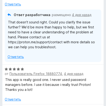
Отметить
Ответ разработчика
размещено
4 дня назад
That doesn't sound right. Could you clarify the issue
further? We'd be more than happy to help, but we first
need to have a clear understanding of the problem at
hand. Please contact us at
https://proton.me/support/contact with more details so
we can help you troubleshoot.
Отметить
О
от
Пользователь Firefox 18880774
,
4 дня назад
ц
е
This app is really good one. I never used password
н
managers before. I use it because i really trust Proton!
е
Thanks you a lot!
н
о
Отметить
н