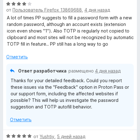
а
О
от
Пользователь Firefox 13869688
,
4 дня назад
5
ц
и
е
A lot of times PP suggests to fill a password form with a new
з
н
random password, although an account exists (extension
5
е
icon even shows "1"). Also TOTP is regularly not copied to
н
clipboard and most sites will not be recognized by automatic
о
TOTP fill in feature.. PP still has a long way to go
н
а
Отметить
4
и
Ответ разработчика
размещено
4 дня назад
з
Thanks for your detailed feedback. Could you report
5
these issues via the "Feedback" option in Proton Pass or
our support form, including the affected websites if
possible? This will help us investigate the password
suggestion and TOTP autofill behavior.
Отметить
О
от
Yushtiy
,
5 дней назад