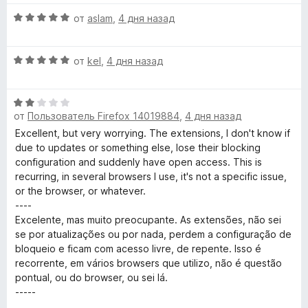
и
е
н
з
О
н
от
aslam
,
4 дня назад
о
5
ц
е
н
е
н
а
О
н
от
kel
,
4 дня назад
о
5
ц
е
н
и
е
н
а
з
О
н
о
5
5
от
Пользователь Firefox 14019884
,
4 дня назад
ц
е
н
и
е
н
а
Excellent, but very worrying. The extensions, I don't know if
з
н
о
5
due to updates or something else, lose their blocking
5
е
н
и
configuration and suddenly have open access. This is
н
а
з
recurring, in several browsers I use, it's not a specific issue,
о
5
5
or the browser, or whatever.
н
и
----
а
з
Excelente, mas muito preocupante. As extensões, não sei
2
5
se por atualizações ou por nada, perdem a configuração de
и
bloqueio e ficam com acesso livre, de repente. Isso é
з
recorrente, em vários browsers que utilizo, não é questão
5
pontual, ou do browser, ou sei lá.
-----