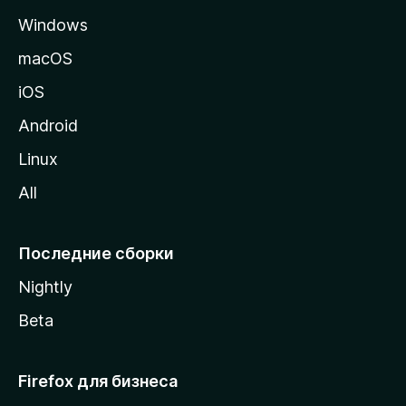
а
Windows
н
и
macOS
ц
iOS
у
M
Android
o
Linux
z
All
i
l
l
Последние сборки
a
Nightly
Beta
Firefox для бизнеса