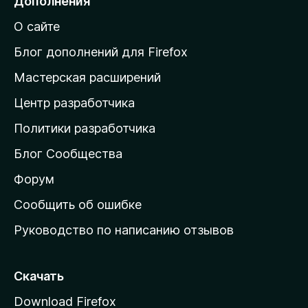
Дополнения
й
О сайте
т
и
Блог дополнений для Firefox
н
Мастерская расширений
а
Центр разработчика
д
о
Политики разработчика
м
Блог Сообщества
а
ш
Форум
н
Сообщить об ошибке
ю
Руководство по написанию отзывов
ю
с
т
Скачать
р
Download Firefox