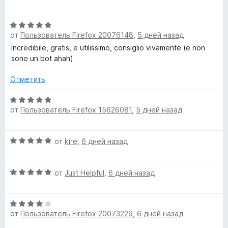
ц
е
О
н
от
Пользователь Firefox 20076148
,
5 дней назад
ц
е
е
н
Incredibile, gratis, e utilissimo, consiglio vivamente (e non
н
о
sono un bot ahah)
е
н
н
а
Отметить
о
5
н
О
и
от
Пользователь Firefox 15626081
,
5 дней назад
а
ц
з
5
е
5
и
н
О
от
kire
,
6 дней назад
з
е
ц
5
н
е
о
О
н
от
Just Helpful
,
6 дней назад
н
ц
е
а
е
н
5
О
н
о
и
от
Пользователь Firefox 20073229
,
6 дней назад
ц
е
н
з
е
н
а