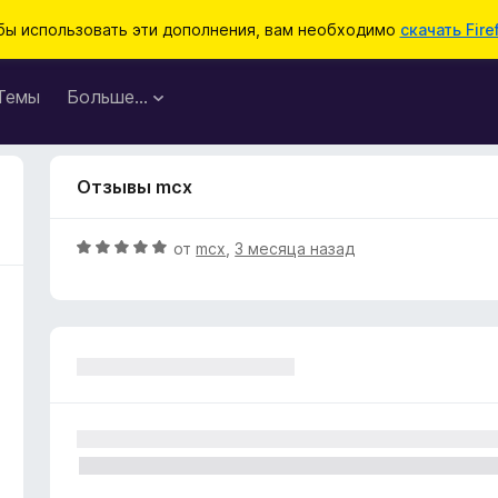
бы использовать эти дополнения, вам необходимо
скачать Fire
Темы
Больше…
Отзывы mcx
О
от
mcx
,
3 месяца назад
ц
е
н
е
н
о
н
а
5
и