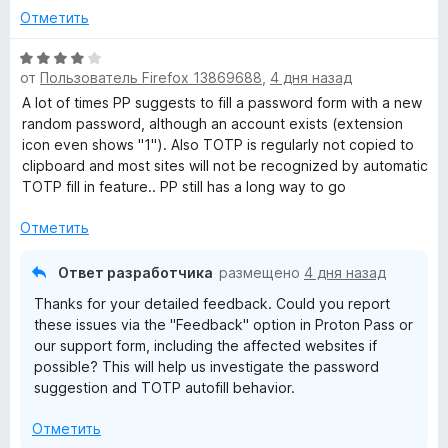
о
Отметить
н
а
О
от
Пользователь Firefox 13869688
,
4 дня назад
5
ц
и
е
A lot of times PP suggests to fill a password form with a new
з
н
random password, although an account exists (extension
5
е
icon even shows "1"). Also TOTP is regularly not copied to
н
clipboard and most sites will not be recognized by automatic
о
TOTP fill in feature.. PP still has a long way to go
н
а
Отметить
4
и
Ответ разработчика
размещено
4 дня назад
з
Thanks for your detailed feedback. Could you report
5
these issues via the "Feedback" option in Proton Pass or
our support form, including the affected websites if
possible? This will help us investigate the password
suggestion and TOTP autofill behavior.
Отметить