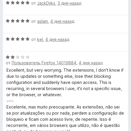
а
з
О
н
от
JackDijks
,
3 дня назад
5
5
ц
е
и
е
н
з
О
н
от
aslam
,
4 дня назад
о
5
ц
е
н
е
н
а
О
н
от
kel
,
4 дня назад
о
5
ц
е
н
и
е
н
а
з
О
н
о
5
5
от
Пользователь Firefox 14019884
,
4 дня назад
ц
е
н
и
е
н
а
Excellent, but very worrying. The extensions, I don't know if
з
н
о
5
due to updates or something else, lose their blocking
5
е
н
и
configuration and suddenly have open access. This is
н
а
з
recurring, in several browsers I use, it's not a specific issue,
о
5
5
or the browser, or whatever.
н
и
----
а
з
Excelente, mas muito preocupante. As extensões, não sei
2
5
se por atualizações ou por nada, perdem a configuração de
и
bloqueio e ficam com acesso livre, de repente. Isso é
з
recorrente, em vários browsers que utilizo, não é questão
5