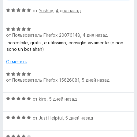
О
от
Yushtiy
,
4 дня назад
ц
е
О
н
от
Пользователь Firefox 20076148
,
4 дня назад
ц
е
е
н
Incredibile, gratis, e utilissimo, consiglio vivamente (e non
н
о
sono un bot ahah)
е
н
н
а
Отметить
о
5
н
О
и
от
Пользователь Firefox 15626081
,
5 дней назад
а
ц
з
5
е
5
и
н
О
от
kire
,
5 дней назад
з
е
ц
5
н
е
о
О
н
от
Just Helpful
,
5 дней назад
н
ц
е
а
е
н
5
О
н