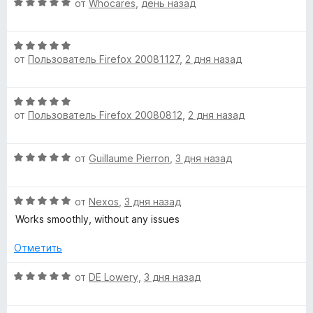
О
н
от
Whocares
,
день назад
н
и
ц
е
а
a
з
е
н
5
5
О
н
о
и
s
от
Пользователь Firefox 20081127
,
2 дня назад
ц
е
н
з
е
н
а
5
s
н
о
5
О
е
н
и
от
Пользователь Firefox 20080812
,
2 дня назад
ц
н
а
з
»
е
о
5
5
н
н
и
О
от
Guillaume Pierron
,
3 дня назад
е
а
з
ц
н
5
5
е
о
и
О
н
от
Nexos
,
3 дня назад
н
з
ц
е
а
Works smoothly, without any issues
5
е
н
5
н
о
Отметить
и
е
н
з
н
а
О
от
DE Lowery
,
3 дня назад
5
о
5
ц
н
и
е