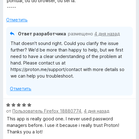
pontual, ou do browser, ou sei lá.
-----
Отметить
Ответ разработчика
размещено
4 дня назад
That doesn't sound right. Could you clarify the issue
further? We'd be more than happy to help, but we first
need to have a clear understanding of the problem at
hand. Please contact us at
https://proton.me/support/contact with more details so
we can help you troubleshoot.
Отметить
О
от
Пользователь Firefox 18880774
,
4 дня назад
ц
е
This app is really good one. I never used password
н
managers before. I use it because i really trust Proton!
е
Thanks you a lot!
н