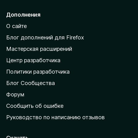
р
е
Дополнения
й
О сайте
т
и
Блог дополнений для Firefox
н
Мастерская расширений
а
Центр разработчика
д
о
Политики разработчика
м
Блог Сообщества
а
ш
Форум
н
Сообщить об ошибке
ю
Руководство по написанию отзывов
ю
с
т
Скачать