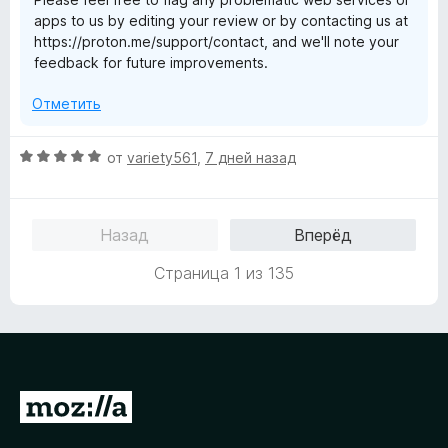
з
apps to us by editing your review or by contacting us at
5
https://proton.me/support/contact, and we'll note your
feedback for future improvements.
Отметить
О
от
variety561
,
7 дней назад
ц
е
н
Назад
Вперёд
е
н
Страница 1 из 135
о
н
а
5
и
з
П
5
е