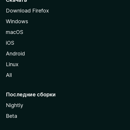
р
Download Firefox
а
Windows
н
и
macOS
ц
iOS
у
M
Android
o
Linux
z
All
i
l
l
Последние сборки
a
Nightly
Beta