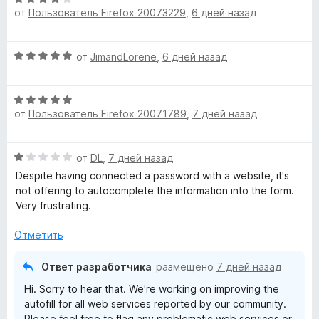
о
и
от
Пользователь Firefox 20073229
,
6 дней назад
ц
е
н
з
е
н
а
5
н
о
5
О
от
JimandLorene
,
6 дней назад
е
н
и
ц
н
а
з
е
о
5
5
О
н
н
и
от
Пользователь Firefox 20071789
,
7 дней назад
ц
е
а
з
е
н
4
5
н
о
и
О
от
DL
,
7 дней назад
е
н
з
ц
н
а
Despite having connected a password with a website, it's
5
е
о
5
not offering to autocomplete the information into the form.
н
н
и
Very frustrating.
е
а
з
н
5
Отметить
5
о
и
н
з
Ответ разработчика
размещено
7 дней назад
а
5
Hi. Sorry to hear that. We're working on improving the
1
autofill for all web services reported by our community.
и
Please feel free to flag any problematic web services or