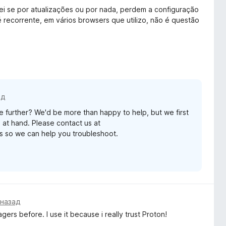
ei se por atualizações ou por nada, perdem a configuração
é recorrente, em vários browsers que utilizo, não é questão
ад
ue further? We'd be more than happy to help, but we first
 at hand. Please contact us at
ls so we can help you troubleshoot.
 назад
ers before. I use it because i really trust Proton!