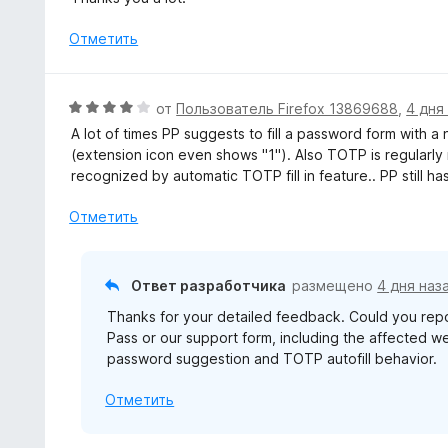
н
е
Отметить
н
о
н
О
от
Пользователь Firefox 13869688
,
4 дня
а
ц
A lot of times PP suggests to fill a password form with
5
е
(extension icon even shows "1"). Also TOTP is regularly 
и
н
recognized by automatic TOTP fill in feature.. PP still h
з
е
5
н
Отметить
о
н
а
Ответ разработчика
размещено
4 дня наз
4
Thanks for your detailed feedback. Could you repo
и
Pass or our support form, including the affected web
з
password suggestion and TOTP autofill behavior.
5
Отметить