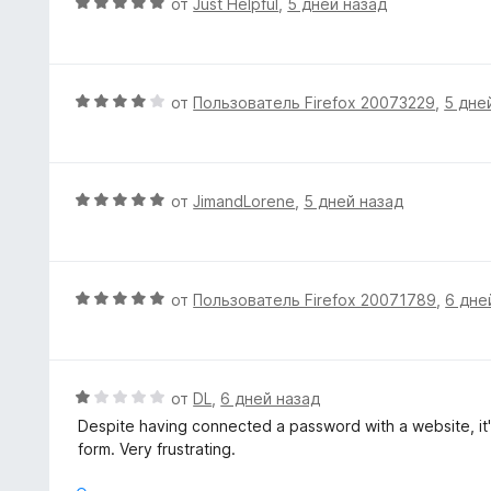
О
от
Just Helpful
,
5 дней назад
5
н
ц
и
о
е
з
н
н
5
а
е
О
от
Пользователь Firefox 20073229
,
5 дне
5
н
ц
и
о
е
з
н
н
5
а
е
О
от
JimandLorene
,
5 дней назад
5
н
ц
и
о
е
з
н
н
5
а
е
О
от
Пользователь Firefox 20071789
,
6 дне
4
н
ц
и
о
е
з
н
н
5
а
е
О
от
DL
,
6 дней назад
5
н
ц
Despite having connected a password with a website, it'
и
о
е
form. Very frustrating.
з
н
н
5
а
е