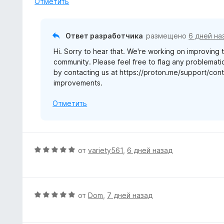
Отметить
5
н
и
о
з
н
Ответ разработчика
размещено
6 дней на
5
а
Hi. Sorry to hear that. We're working on improving t
1
community. Please feel free to flag any problemati
и
by contacting us at https://proton.me/support/cont
з
improvements.
5
Отметить
О
от
variety561
,
6 дней назад
ц
е
н
е
О
от
Dom
,
7 дней назад
н
ц
о
е
н