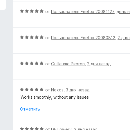
з
н
5
е
О
от
Пользователь Firefox 20081127
,
день 
н
ц
о
е
н
н
а
е
О
от
Пользователь Firefox 20080812
,
2 дня
5
н
ц
и
о
е
з
н
н
5
а
е
О
от
Guillaume Pierron
,
2 дня назад
5
н
ц
и
о
е
з
н
н
5
а
е
О
от
Nexos
,
3 дня назад
5
н
ц
Works smoothly, without any issues
и
о
е
з
н
н
Отметить
5
а
е
5
н
и
о
О
от
DE Lowery
,
3 дня назад