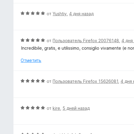
О
от
Yushtiy
,
4 дня назад
ц
е
н
е
О
от
Пользователь Firefox 20076148
,
4 дня
н
ц
Incredibile, gratis, e utilissimo, consiglio vivamente (e 
о
е
н
н
Отметить
а
е
5
н
и
о
О
от
Пользователь Firefox 15626081
,
4 дня 
з
н
ц
5
а
е
5
н
и
е
О
от
kire
,
5 дней назад
з
н
ц
5
о
е
н
н
а
е