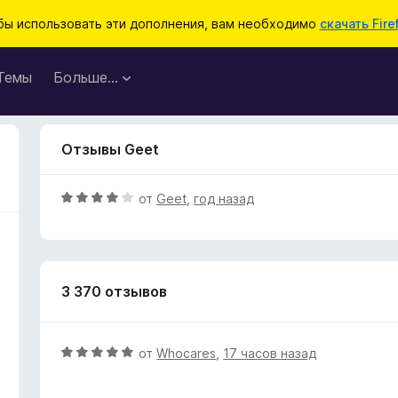
бы использовать эти дополнения, вам необходимо
скачать Fire
Темы
Больше…
Отзывы Geet
О
от
Geet
,
год назад
ц
е
н
е
3 370 отзывов
н
о
н
а
О
от
Whocares
,
17 часов назад
4
ц
и
е