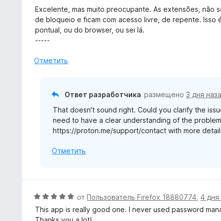
5
н
Excelente, mas muito preocupante. As extensões, não s
и
о
de bloqueio e ficam com acesso livre, de repente. Isso 
з
н
pontual, ou do browser, ou sei lá.
5
а
-----
2
и
Отметить
з
5
Ответ разработчика
размещено
3 дня наз
That doesn't sound right. Could you clarify the iss
need to have a clear understanding of the problem
https://proton.me/support/contact with more detai
Отметить
О
от
Пользователь Firefox 18880774
,
4 дня
ц
This app is really good one. I never used password manag
е
Thanks you a lot!