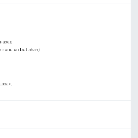
 назад
non sono un bot ahah)
назад