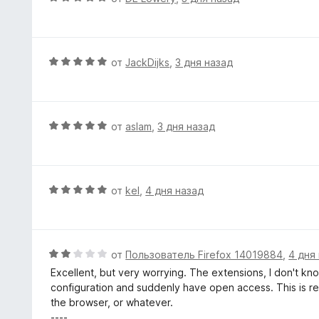
з
н
ц
5
а
е
5
н
и
е
О
от
JackDijks
,
3 дня назад
з
н
ц
5
о
е
н
н
а
е
О
от
aslam
,
3 дня назад
5
н
ц
и
о
е
з
н
н
5
а
е
О
от
kel
,
4 дня назад
5
н
ц
и
о
е
з
н
н
5
а
е
О
от
Пользователь Firefox 14019884
,
4 дня
5
н
ц
Excellent, but very worrying. The extensions, I don't kn
и
о
е
configuration and suddenly have open access. This is recur
з
н
н
the browser, or whatever.
5
а
е
----