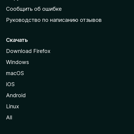
н
Сообщить об ошибке
ю
Руководство по написанию отзывов
ю
с
т
Скачать
р
Download Firefox
а
Windows
н
и
macOS
ц
iOS
у
M
Android
o
Linux
z
All
i
l