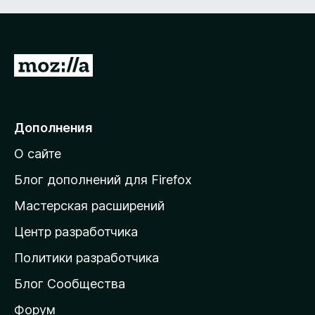
П
е
р
е
Дополнения
й
О сайте
т
и
Блог дополнений для Firefox
н
Мастерская расширений
а
Центр разработчика
д
о
Политики разработчика
м
Блог Сообщества
а
ш
Форум