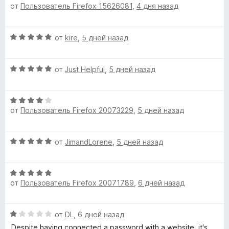
от
Пользователь Firefox 15626081
,
4 дня назад
а
ц
з
5
е
5
и
н
О
от
kire
,
5 дней назад
з
е
ц
5
н
е
о
О
н
от
Just Helpful
,
5 дней назад
н
ц
е
а
е
н
5
О
н
о
и
от
Пользователь Firefox 20073229
,
5 дней назад
ц
е
н
з
е
н
а
5
н
о
5
О
от
JimandLorene
,
5 дней назад
е
н
и
ц
н
а
з
е
о
5
5
О
н
н
и
от
Пользователь Firefox 20071789
,
6 дней назад
ц
е
а
з
е
н
4
5
н
о
и
О
от
DL
,
6 дней назад
е
н
з
ц
н
а
Despite having connected a password with a website, it's