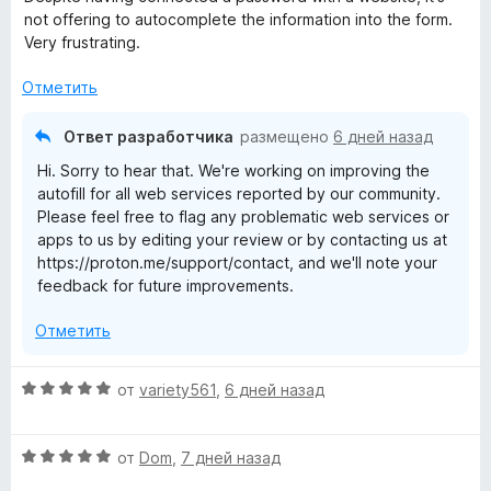
5
е
о
5
not offering to autocomplete the information into the form.
н
н
и
Very frustrating.
е
а
з
н
5
Отметить
5
о
и
н
з
Ответ разработчика
размещено
6 дней назад
а
5
Hi. Sorry to hear that. We're working on improving the
1
autofill for all web services reported by our community.
и
Please feel free to flag any problematic web services or
з
apps to us by editing your review or by contacting us at
5
https://proton.me/support/contact, and we'll note your
feedback for future improvements.
Отметить
О
от
variety561
,
6 дней назад
ц
е
О
н
от
Dom
,
7 дней назад
ц
е