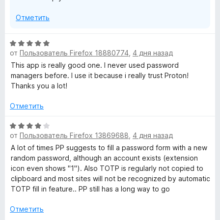
Отметить
О
от
Пользователь Firefox 18880774
,
4 дня назад
ц
е
This app is really good one. I never used password
н
managers before. I use it because i really trust Proton!
е
Thanks you a lot!
н
о
Отметить
н
а
О
от
Пользователь Firefox 13869688
,
4 дня назад
5
ц
и
е
A lot of times PP suggests to fill a password form with a new
з
н
random password, although an account exists (extension
5
е
icon even shows "1"). Also TOTP is regularly not copied to
н
clipboard and most sites will not be recognized by automatic
о
TOTP fill in feature.. PP still has a long way to go
н
а
Отметить
4