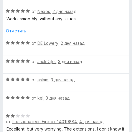
н
5
5
е
о
и
a
О
н
от
Nexos
,
2 дня назад
н
з
ц
е
а
Works smoothly, without any issues
5
s
е
н
5
н
о
Отметить
и
е
н
s
з
н
а
О
от
DE Lowery
,
2 дня назад
5
о
5
ц
»
н
и
е
а
з
О
н
от
JackDijks
,
3 дня назад
5
5
ц
е
и
е
н
з
О
н
от
aslam
,
3 дня назад
о
5
ц
е
н
е
н
а
О
н
от
kel
,
3 дня назад
о
5
ц
е
н
и
е
н
а
з
О
н
о
5
5
от
Пользователь Firefox 14019884
,
4 дня назад
ц
е
н
и
е
н
а
Excellent, but very worrying. The extensions, I don't know if
з