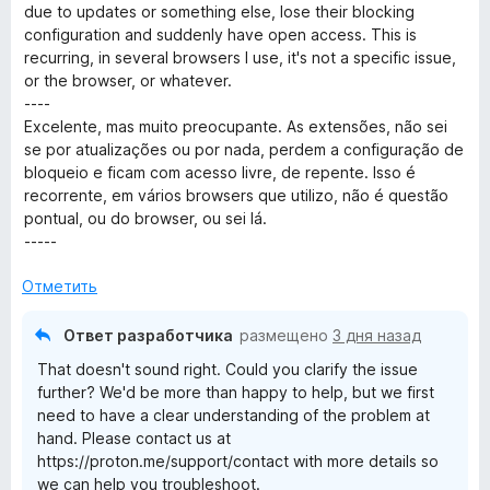
н
о
5
due to updates or something else, lose their blocking
5
е
н
и
configuration and suddenly have open access. This is
н
а
з
recurring, in several browsers I use, it's not a specific issue,
о
5
5
or the browser, or whatever.
н
и
----
а
з
Excelente, mas muito preocupante. As extensões, não sei
2
5
se por atualizações ou por nada, perdem a configuração de
и
bloqueio e ficam com acesso livre, de repente. Isso é
з
recorrente, em vários browsers que utilizo, não é questão
5
pontual, ou do browser, ou sei lá.
-----
Отметить
Ответ разработчика
размещено
3 дня назад
That doesn't sound right. Could you clarify the issue
further? We'd be more than happy to help, but we first
need to have a clear understanding of the problem at
hand. Please contact us at
https://proton.me/support/contact with more details so
we can help you troubleshoot.