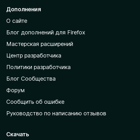
е
Дополнения
й
О сайте
т
и
Блог дополнений для Firefox
н
Мастерская расширений
а
Центр разработчика
д
о
Политики разработчика
м
Блог Сообщества
а
ш
Форум
н
Сообщить об ошибке
ю
Руководство по написанию отзывов
ю
с
т
Скачать