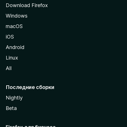
р
Download Firefox
а
Windows
н
и
macOS
ц
iOS
у
M
Android
o
Linux
z
All
i
l
l
Последние сборки
a
Nightly
Beta