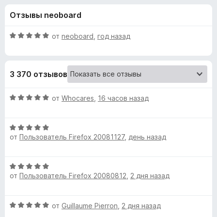
н
,
з
Отзывы neoboard
8
е
а
и
р
з
О
от
neoboard
,
год назад
а
«
5
ц
F
е
н
i
P
3 370 отзывов
е
r
н
e
r
о
О
от
Whocares
,
16 часов назад
f
н
ц
o
o
а
е
x
5
О
н
от
Пользователь Firefox 20081127
,
день назад
и
ц
е
t
з
е
н
5
н
о
o
О
е
н
от
Пользователь Firefox 20080812
,
2 дня назад
ц
н
а
n
е
о
5
н
н
и
О
от
Guillaume Pierron
,
2 дня назад
е
P
а
з
ц