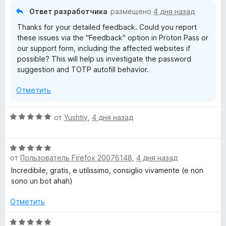
и
Ответ разработчика
размещено
4 дня назад
з
Thanks for your detailed feedback. Could you report
5
these issues via the "Feedback" option in Proton Pass or
our support form, including the affected websites if
possible? This will help us investigate the password
suggestion and TOTP autofill behavior.
Отметить
О
от
Yushtiy
,
4 дня назад
ц
е
О
н
от
Пользователь Firefox 20076148
,
4 дня назад
ц
е
е
н
Incredibile, gratis, e utilissimo, consiglio vivamente (e non
н
о
sono un bot ahah)
е
н
н
а
Отметить
о
5
н
О
и