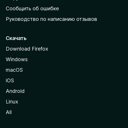
н
Сообщить об ошибке
ю
Руководство по написанию отзывов
ю
с
т
Скачать
р
Download Firefox
а
Windows
н
и
macOS
ц
iOS
у
M
Android
o
Linux
z
All
i
l