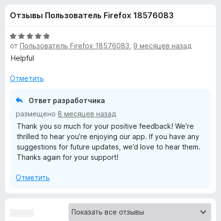
н
,
з
Отзывы Пользователь Firefox 18576083
2
е
а
и
р
з
О
а
от
Пользователь Firefox 18576083
,
9 месяцев назад
«
5
ц
F
е
Helpful
н
i
F
е
Отметить
r
н
e
i
о
Ответ разработчика
f
н
размещено
8 месяцев назад
o
r
а
Thank you so much for your positive feedback! We’re
x
5
thrilled to hear you’re enjoying our app. If you have any
и
e
suggestions for future updates, we’d love to hear them.
з
Thanks again for your support!
5
f
Отметить
o
x