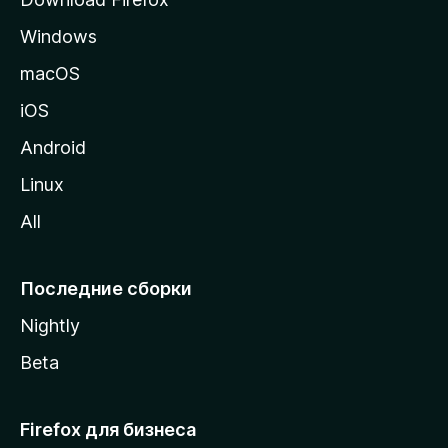
а
Windows
н
и
macOS
ц
iOS
у
M
Android
o
Linux
z
All
i
l
l
Последние сборки
a
Nightly
Beta
Firefox для бизнеса