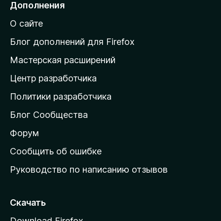
Дополнения
й
О сайте
т
и
Блог дополнений для Firefox
н
Мастерская расширений
а
Центр разработчика
д
о
Политики разработчика
м
Блог Сообщества
а
ш
Форум
н
Сообщить об ошибке
ю
Руководство по написанию отзывов
ю
с
т
Скачать
р
Download Firefox