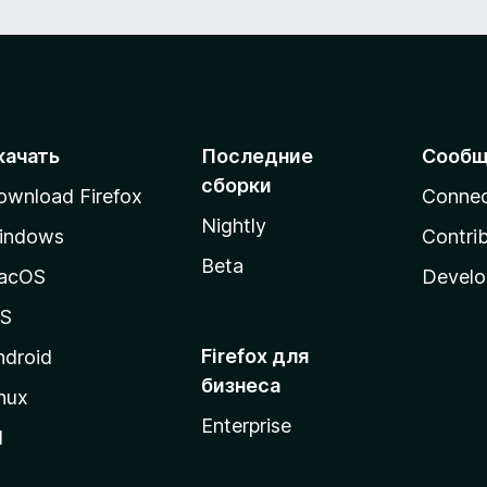
качать
Последние
Сообщ
сборки
ownload Firefox
Conne
Nightly
indows
Contri
Beta
acOS
Develo
OS
Firefox для
ndroid
бизнеса
nux
Enterprise
l