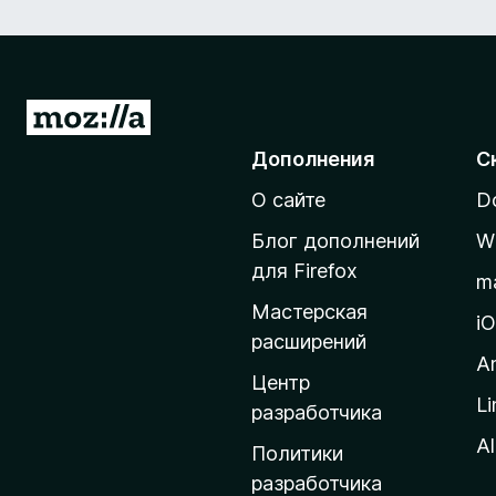
П
е
Дополнения
С
р
О сайте
D
е
й
Блог дополнений
W
т
для Firefox
m
и
Мастерская
н
i
расширений
а
A
д
Центр
Li
о
разработчика
м
Al
Политики
а
разработчика