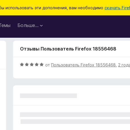
бы использовать эти дополнения, вам необходимо
скачать Fire
Темы
Больше…
Отзывы Пользователь Firefox 18556468
О
от
Пользователь Firefox 18556468
,
2 год
ц
е
н
е
н
о
н
а
5
и