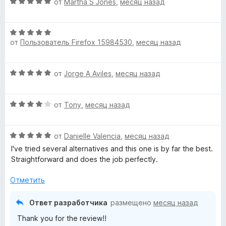
О
н
от
Martha S Jones
,
месяц назад
о
и
ц
е
н
з
е
н
а
5
О
н
о
5
от
Пользователь Firefox 15984530
,
месяц назад
ц
е
н
и
е
н
а
з
н
о
5
5
О
от
Jorge A Aviles
,
месяц назад
е
н
и
ц
н
а
з
е
о
5
5
О
н
от
Tony
,
месяц назад
н
и
ц
е
а
з
е
н
5
5
О
н
от
Danielle Valencia
,
месяц назад
о
и
ц
е
н
I've tried several alternatives and this one is by far the best.
з
е
н
а
Straightforward and does the job perfectly.
5
н
о
5
е
н
и
Отметить
н
а
з
о
4
5
Ответ разработчика
размещено
месяц назад
н
и
Thank you for the review!!
а
з