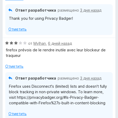
з
5
Ответ разработчика
размещено
3 дня назад
Thank you for using Privacy Badger!
Отметить
О
от
Mylhan
,
6 дней назад
ц
firefox prévois de le rendre inutile avec leur blockeur de
е
traqueur
н
е
Отметить
н
о
Ответ разработчика
размещено
3 дня назад
н
Firefox uses Disconnect's (limited) lists and doesn't fully
а
block tracking in non-private windows. To learn more,
3
visit https://privacybadger.org/#Is-Privacy-Badger-
и
compatible-with-Firefox%27s-built-in-content-blocking
з
5
Отметить