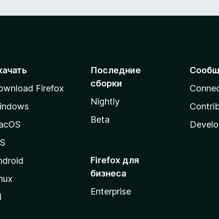
качать
Последние
Сообщ
сборки
ownload Firefox
Conne
Nightly
indows
Contri
Beta
acOS
Develo
OS
Firefox для
ndroid
бизнеса
nux
Enterprise
l