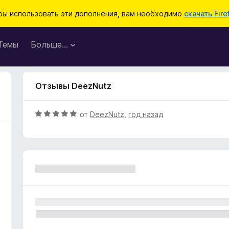
бы использовать эти дополнения, вам необходимо
скачать Fire
Темы
Больше…
Отзывы DeezNutz
О
от
DeezNutz
,
год назад
ц
е
н
е
н
о
н
а
5
и