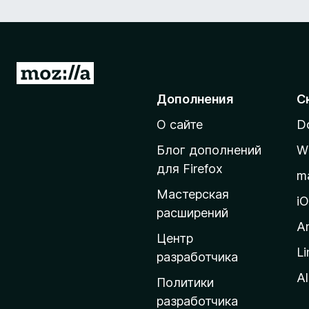
П
е
Дополнения
С
р
О сайте
D
е
й
Блог дополнений
W
т
для Firefox
m
и
Мастерская
н
i
расширений
а
A
д
Центр
Li
о
разработчика
м
Al
Политики
а
разработчика