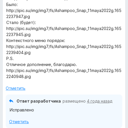
Было:
http://ipic.su/img/img7/fs/Ashampoo_Snap_11maya2022g.165
2237947.jpg
Стало (будет):
http://ipic.su/img/img7/fs/Ashampoo_Snap_11maya2022g.165
2237945.jpg
Контекстного меню порядок:
http://ipic.su/img/img7/fs/Ashampoo_Snap_11maya2022g.165
2239404.jpg
P.S.
Отличное дополнение, благодарю.
http://ipic.su/img/img7/fs/Ashampoo_Snap_11maya2022g.165
2240948.jpg
Отметить
Ответ разработчика
размещено
4 года назад
Исправлено
Отметить