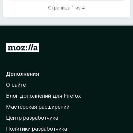
н
Страница 1 из 4
о
н
а
5
и
з
П
5
е
р
е
Дополнения
й
О сайте
т
и
Блог дополнений для Firefox
н
Мастерская расширений
а
Центр разработчика
д
о
Политики разработчика