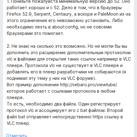
н
1. Понизьте пожалуйста минимальную версию до 52. Оно
е
работает хорошо и с 52. Дело в том, что в браузеры
н
Firefox 52.9, Serpent, Centaury, а вскоре и PaleMoon из-за
о
этого ограничения его невозможно установить. Либо
н
необходимо лезть в about:config, но не совсеми
а
браузерами это помогает.
4
и
2. Не знаю на сколько это возможно. Но не могли бы вы
з
дополнить это расширение дополнительным протоколом
5
vlc и файлами для открытия таких ссылок например в VLC
плеере. Протокола vlc не существует в VLC плеере и
добавлять его в плеер разработчики не собираются (я
поднимал эту тему у них на VLC форуме).
Вот пример дополнения http://sebaro.pro/viewtube/
которое работает с ссылками протокола в любом
плеере.
То есть, необходимо два файла. Один регистрирует
протокол vlc и ассоциирует его с bat файлом. Второй
файл bat отправляет непосредственно https ссылку в
VLC плеер.
Отметить