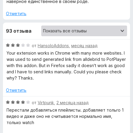
наверное единственное в своем роде.
S
Отметить
h
93 отзыва
o
О
от
HansoloAddons
,
месяц назад
r
ц
Your extension works in Chrome with many more websites. I
е
was used to send generated link from alldebrid to PotPlayer
t
н
with this addon. But in Firefox sadly it doesn't work as good
е
and I have to send links manually. Could you please check
c
н
why? Thanks.
о
н
u
Отметить
а
3
О
от
Virtpunk
,
2 месяца назад
t
и
ц
Перестали добавляться плейлисты. добавляет тольrо 1
з
е
видео и даже оно не считывается нормально имя,
,
5
н
только watch
е