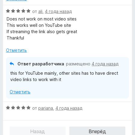
О
от
ali
,
4 года назад
ц
Does not work on most video sites
е
This works well on YouTube site
н
If streaming the link also gets great
е
Thankful
н
о
Отметить
н
а
Ответ разработчика
размещено
4 года назад
5
this for YouTube mainly, other sites has to have direct
и
video links to work with it
з
5
Отметить
О
от
pariana
,
4 года назад
ц
е
н
Назад
Вперёд
е