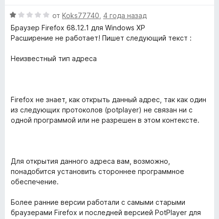
О
от
Koks77740
,
4 года назад
ц
Браузер Firefox 68.12.1 для Windows XP
е
Расширение не работает! Пишет следующий текст :
н
е
Неизвестный тип адреса
н
о
н
а
Firefox не знает, как открыть данный адрес, так как один
1
из следующих протоколов (potplayer) не связан ни с
и
одной программой или не разрешен в этом контексте.
з
5
Для открытия данного адреса вам, возможно,
понадобится установить стороннее программное
обеспечение.
Более ранние версии работали с самыми старыми
браузерами Firefox и последней версией PotPlayer для