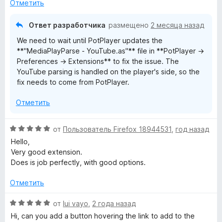
О
н
Отметить
о
н
т
Ответ разработчика
размещено
2 месяца назад
а
We need to wait until PotPlayer updates the
4
к
**"MediaPlayParse - YouTube.as"** file in **PotPlayer →
и
Preferences → Extensions** to fix the issue. The
з
р
YouTube parsing is handled on the player's side, so the
5
fix needs to come from PotPlayer.
ы
Отметить
т
О
от
Пользователь Firefox 18944531
,
год назад
ц
Hello,
и
е
Very good extension.
н
Does is job perfectly, with good options.
е
е
н
Отметить
с
о
н
О
от
lui vayo
,
2 года назад
а
с
ц
Hi, can you add a button hovering the link to add to the