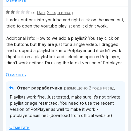
Отметить
а
4
О
от
Dan
,
2 года назад
и
ц
It adds buttons into youtube and right click on the menu but,
з
е
tried to open the youtube playlist and it didn't work.
5
н
е
Additional info: How to we add a playlist? You say click on
н
the buttons but they are just for a single video. I dragged
о
and dropped a playlist link into Potplayer and it didn't work.
н
Right lick on a playlist link and selection open in Potplayer,
а
didn't work neither. I'm using the latest version of Potplayer.
2
и
Отметить
з
5
Ответ разработчика
размещено
2 года назад
Playlists work fine. Just tested, make sure it's not private
playlist or age restricted. You need to use the recent
version of PotPlayer as well to make it work -
potplayer.daum.net (download from official website)
Отметить