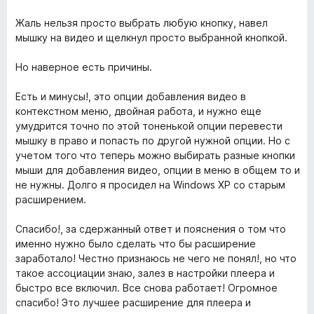
e
Жаль нельзя просто выбрать любую кнопку, навел
мышку на видео и щелкнул просто выбранной кнопкой.
r
Но наверное есть причины.
Y
Есть и минусы!, это опции добавления видео в
контекстном меню, двойная работа, и нужно еще
o
умудрится точно по этой тоненькой опции перевести
мышку в право и попасть по другой нужной опции. Но с
учетом того что теперь можно выбирать разные кнопки
u
мыши для добавления видео, опции в меню в общем то и
не нужны. Долго я просидел на Windows XP со старым
T
расширением.
u
Спасибо!, за cдержанный ответ и пояснения о том что
именно нужно было сделать что бы расширение
b
заработало! Честно признаюсь не чего не понял!, но что
такое ассоциации знаю, залез в настройки плеера и
быстро все включил. Все снова работает! Огромное
e
спасибо! Это лучшее расширение для плеера и