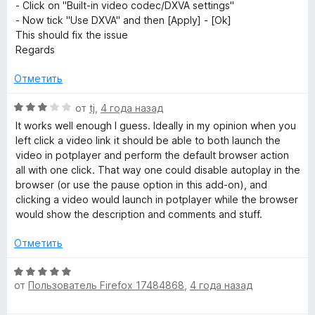
5
- Click on "Built-in video codec/DXVA settings"
и
- Now tick "Use DXVA" and then [Apply] - [Ok]
з
This should fix the issue
5
Regards
Отметить
О
от
tj
,
4 года назад
ц
It works well enough I guess. Ideally in my opinion when you
е
left click a video link it should be able to both launch the
н
video in potplayer and perform the default browser action
е
all with one click. That way one could disable autoplay in the
н
browser (or use the pause option in this add-on), and
о
clicking a video would launch in potplayer while the browser
н
would show the description and comments and stuff.
а
3
Отметить
и
з
О
5
от
Пользователь Firefox 17484868
,
4 года назад
ц
е