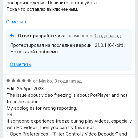
з
воспроизведение. Почините, пожалуйста.
5
Пока что оставлю выключенным.
Отметить
Ответ разработчика
размещено
3 года назад
Протестировал на последней версии 121.0.1 (64-bit).
Нету такой проблемы
Отметить
О
от
Marko
,
3 года назад
ц
Edit: 25 April 2023
е
The issue about video freezing is about PotPlayer and not
н
from the addon.
е
My apologies for wrong reporting.
н
PS
о
If someone experience freeze during play videos, especially
н
with HD videos, then you can try this steps:
а
- Open Preferences - "Filter Control / Video Decoder" and