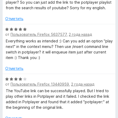
5
е
player? So you can just add the link to the potplayer playlist
и
н
from the search results of youtube? Sorry for my english.
ы
з
е
5
н
Отметить
л
о
н
О
о
а
от
Пользователь Firefox 5637577
,
2 года назад
ц
5
е
Everything works as intended :) Can you add an option "play
и
к
н
next" in the context menu? Then use /insert command line
з
е
switch in potplayer? it will enqueue item just after current
5
н
item :) Thank you :)
»
о
н
Отметить
а
5
О
от
Пользователь Firefox 13440959
,
2 года назад
и
ц
з
е
The YouTube link can be successfully played. But I tried to
5
н
play other links in Potplayer and it failed. I checked the link
е
added in Potplayer and found that it added "potplayer:" at
н
the beginning of the original link.
о
н