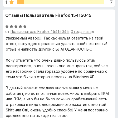
н
1
7
4
з
,
е
а
Отзывы Пользователь Firefox 15415045
5
р
и
а
«
з
О
F
от
Пользователь Firefox 15415045
,
3 года назад
5
ц
i
P
е
Уважаемый Автор!!! Так как нельзя ответить на твой
r
н
ответ, вынужден с радостью удалить свой негативный
е
e
отзыв и написать другой с БЛАГОДАРНОСТЬЮ!!!
o
н
f
о
Хочу отметить что очень давно пользуюсь этим
o
t
н
расширением, очень, очень оно мне нравится, сей час
x
а
его настройки стали гораздо удобнее по сравнению с
P
5
теми что были в старых версиях на Windows XP .
и
з
В данный момент средняя кнопка мыши у меня не
l
5
работает, но есть отличная возможность выбрать ПКМ
или ЛКМ, а что бы не было ложных срабатываний есть
a
страховка в виде одновременного нажатия с кнопкой
Shift или Ctrl, очень удобно спасибо! У меня постоянно
y
средняя кнопка выходит из строя!