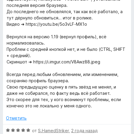
е
последняя версия браузера.
н
До последнего не обновлялся, так как всё работало, а
е
тут дёрнуло обновиться… итог в ролике.
н
Видео ➜ https://youtu.be/5o3vLF-MX1o
о
н
Вернулся на версию 1.19 (вернул профиль), всё
а
нормализовалась.
5
Проблем с средней кнопкой нет, и не было (CTRL, SHIFT
и
+ средний).
з
Скриншот ➜ https://i.imgur.com/V8Awz88.jpeg
5
Всегда перед любым обновлением, или изменением,
сохраняю профиль браузера.
Свою предыдущую оценку в пять звёзд не менял, и
даже не собирался, по факту ведь всё работает.
Это скорее для тех, у кого возникнут проблемы, если
конечно это не локально у меня одного.
Отметить
О
от
S.HamedStriker
,
2 года назад