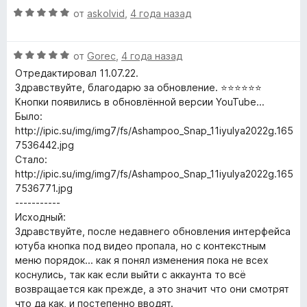
н
О
от
askolvid
,
4 года назад
е
ц
н
е
о
О
н
от
Gorec
,
4 года назад
н
ц
е
а
Отредактировал 11.07.22.
е
н
5
Здравствуйте, благодарю за обновление. ⭐⭐⭐⭐⭐⭐
н
о
и
Кнопки появились в обновлённой версии YouTube...
е
н
з
Было:
н
а
5
http://ipic.su/img/img7/fs/Ashampoo_Snap_11iyulya2022g.165
о
5
7536442.jpg
н
и
Стало:
а
з
http://ipic.su/img/img7/fs/Ashampoo_Snap_11iyulya2022g.165
5
5
7536771.jpg
и
-----------
з
Исходный:
5
Здравствуйте, после недавнего обновления интерфейса
ютуба кнопка под видео пропала, но с контекстным
меню порядок... как я понял изменения пока не всех
коснулись, так как если выйти с аккаунта то всё
возвращается как прежде, а это значит что они смотрят
что да как, и постепенно вводят.