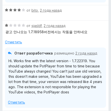
О
от
bito
,
2 года назад
ц
е
О
н
от
sjasldf
,
2 года назад
ц
е
광고 안나오는 1.7.18958버전에서는 작동을 안하네요
е
н
н
о
Отметить
е
н
н
а
Ответ разработчика
размещено
2 года назад
о
4
Hi. Works fine with the latest version - 1.7.22319. You
н
и
should update the PotPlayer from time to time because
а
з
YouTube always changes! You can't just use old version,
1
5
this doesn't make sense, YouTube has been upgraded a
и
lot from that time, your version was released like 4 years
з
ago. The extension is not responsible for playing the
5
YouTube videos, the PotPlayer does
Отметить