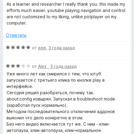
ц
As a learner and researcher I really thank you. this made my
е
efforts much easier. youtube playing navigation and control
н
are not customized to my liking, unlike potplayer on my
е
computer.
н
о
Отметить
н
а
О
от
eee
,
3 года назад
5
ц
и
е
з
О
н
от
Alex
,
3 года назад
5
ц
е
Уже много лет как смирился с тем, что ютуб
е
н
запускается с третьего клика по кнопке play в
н
о
интерфейсе.
е
н
Сегодня решил разобраться, почему так.
н
а
about:config ковырял. Запускал в troubleshoot mode
о
5
(заработал пуск нормально).
н
и
Методом последовательного отключения аддонов
а
з
выяснил что дело конкретно в этом.
3
5
Без него видео включается тут же. С ним - клик-
и
автопауза, клик-автопауза, клик-нормальное