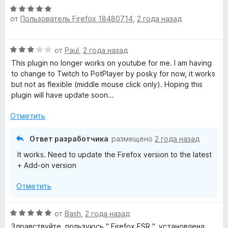
О
от
Пользователь Firefox 18480714
,
2 года назад
ц
е
н
О
от
Paul
,
2 года назад
е
ц
н
This plugin no longer works on youtube for me. I am having
е
о
to change to Twitch to PotPlayer by posky for now, it works
н
н
but not as flexible (middle mouse click only). Hoping this
е
а
plugin will have update soon...
н
5
о
и
Отметить
н
з
а
5
Ответ разработчика
размещено
2 года назад
3
It works. Need to update the Firefox version to the latest
и
+ Add-on version
з
5
Отметить
О
от
Bash
,
2 года назад
ц
Здравствуйте, пользуюсь " Firefox ESR ", установлена