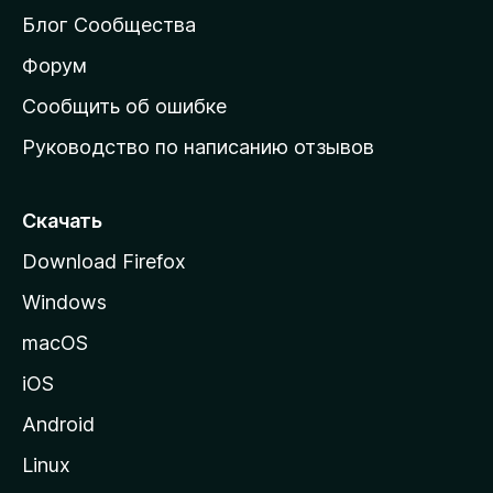
м
Блог Сообщества
а
ш
Форум
н
Сообщить об ошибке
ю
Руководство по написанию отзывов
ю
с
т
Скачать
р
Download Firefox
а
Windows
н
и
macOS
ц
iOS
у
M
Android
o
Linux
z