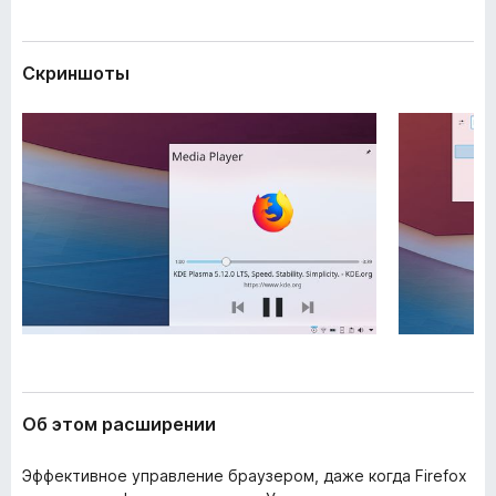
и
з
р
е
е
Скриншоты
р
н
и
а
я
F
i
r
e
f
o
x
Об этом расширении
Эффективное управление браузером, даже когда Firefox