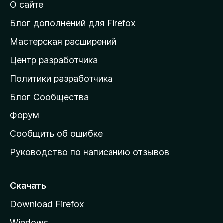
О сайте
т
и
Блог дополнений для Firefox
н
Мастерская расширений
а
Центр разработчика
д
о
Политики разработчика
м
Блог Сообщества
а
ш
Форум
н
Сообщить об ошибке
ю
Руководство по написанию отзывов
ю
с
т
Скачать
р
Download Firefox
а
Windows
н