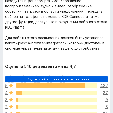
находится в фоновом режиме. Управление
воспроизведением аудио и видео, отображение
состояния загрузок в области уведомлений, передача
файлов на телефон с помощью KDE Connect, а также
другие функции, доступные в окружении рабочего стола
KDE Plasma.
Для работы этого расширения должен быть установлен
пакет «plasma-browser-integration», который доступен в
системе управления пакетами вашего дистрибутива.
Оценено 510 рецензентами на 4,7
О
Войдите, чтобы оценить это расширение
ц
5
432
е
4
37
н
о
3
9
к
2
8
п