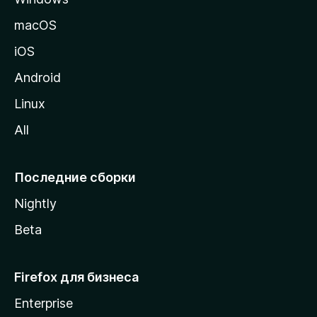
и
macOS
ц
iOS
у
M
Android
o
Linux
z
All
i
l
l
Последние сборки
a
Nightly
Beta
Firefox для бизнеса
Enterprise