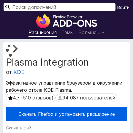
П
Войти
о
Д
и
о
с
п
Расширения
Темы
Больше…
к
о
л
М
н
е
Plasma Integration
т
е
а
н
от
KDE
д
и
а
я
Эффективное управление браузером в окружении
н
д
рабочего стола KDE Plasma.
н
л
ы
4.7 (510 отзывов)
94 087 пользователей
4.7 (510 отзывов)
94 087 пользователей
я
е
р
б
Скачать Firefox и установить расширение
а
р
с
а
Скачать файл
ш
у