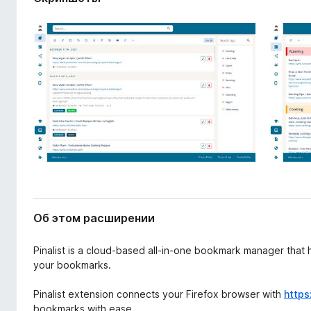
ш
з
и
е
р
р
е
а
н
и
F
я
i
r
e
f
o
x
Об этом расширении
Pinalist is a cloud-based all-in-one bookmark manager that
your bookmarks.
Pinalist extension connects your Firefox browser with
https
bookmarks with ease.