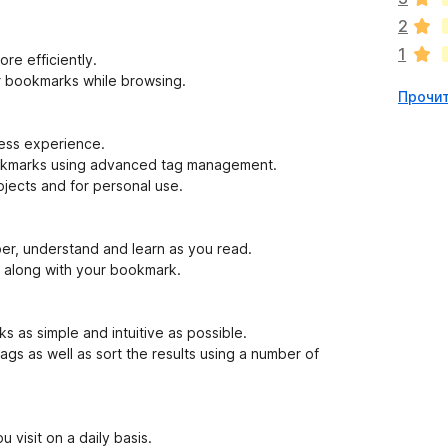
к
2
п
1
о
re efficiently.
к
ur bookmarks while browsing.
Прочит
а
н
е
less experience.
т
ookmarks using advanced tag management.
ojects and for personal use.
r, understand and learn as you read.
 it along with your bookmark.
s as simple and intuitive as possible.
gs as well as sort the results using a number of
visit on a daily basis.