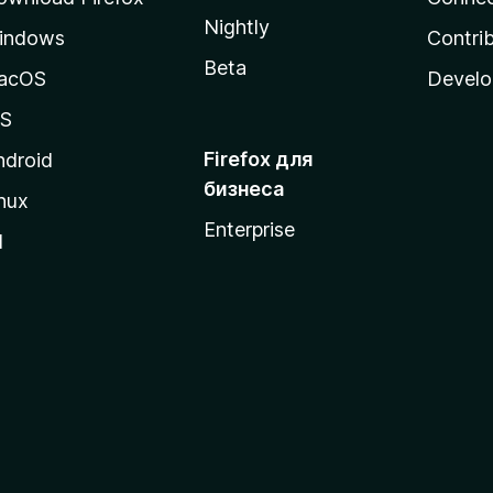
Nightly
indows
Contri
Beta
acOS
Develo
OS
Firefox для
ndroid
бизнеса
nux
Enterprise
l