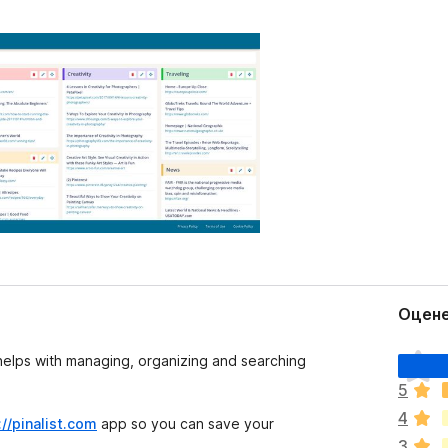
Оцене
О
 helps with managing, organizing and searching
ц
5
е
4
н
://pinalist.com
app so you can save your
о
3