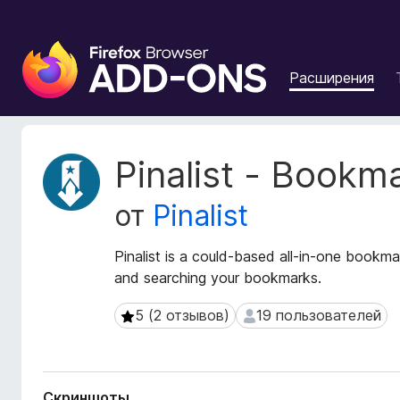
Д
о
Расширения
п
о
л
н
М
Pinalist - Book
е
е
т
н
от
Pinalist
а
и
д
я
а
Pinalist is a could-based all-in-one bookm
д
н
and searching your bookmarks.
л
н
я
ы
5 (2 отзывов)
19 пользователей
5 (2 отзывов)
19 пользователей
б
е
р
р
а
а
с
у
Скриншоты