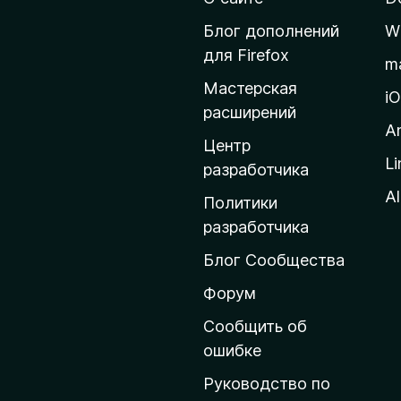
е
й
Блог дополнений
W
т
для Firefox
m
и
Мастерская
н
i
расширений
а
A
д
Центр
Li
о
разработчика
м
Al
Политики
а
разработчика
ш
Блог Сообщества
н
ю
Форум
ю
Сообщить об
с
ошибке
т
Руководство по
р