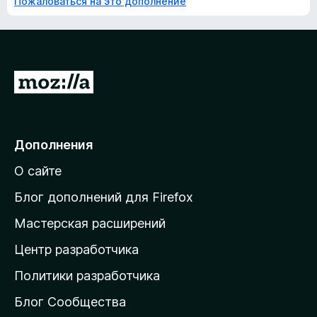
Пожаловаться на это дополнение
П
е
р
е
Дополнения
й
О сайте
т
и
Блог дополнений для Firefox
н
Мастерская расширений
а
Центр разработчика
д
о
Политики разработчика
м
Блог Сообщества
а