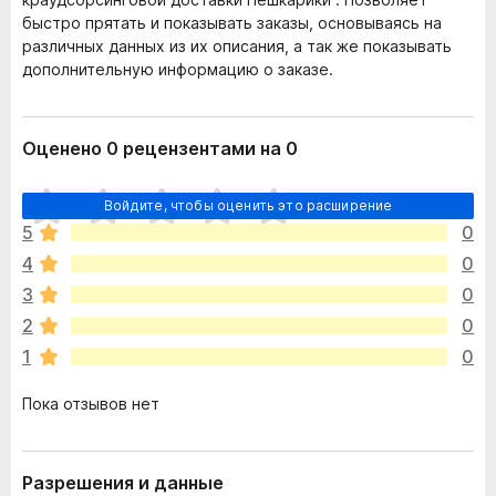
быстро прятать и показывать заказы, основываясь на
различных данных из их описания, а так же показывать
дополнительную информацию о заказе.
Оценено 0 рецензентами на 0
О
Войдите, чтобы оценить это расширение
ц
5
0
е
4
0
н
о
3
0
к
2
0
п
1
0
о
к
Пока отзывов нет
а
н
е
т
Разрешения и данные