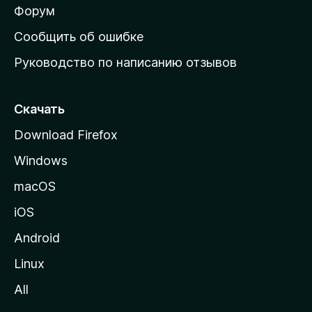
ш
Форум
н
Сообщить об ошибке
ю
Руководство по написанию отзывов
ю
с
т
Скачать
р
Download Firefox
а
Windows
н
и
macOS
ц
iOS
у
M
Android
o
Linux
z
All
i
l