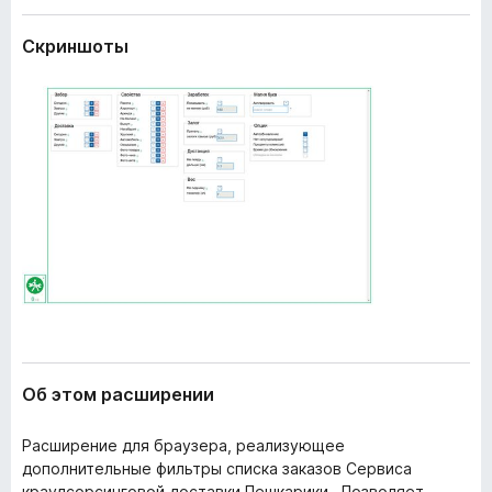
и
з
р
Скриншоты
е
е
р
н
и
а
я
F
i
r
e
f
o
x
Об этом расширении
Расширение для браузера, реализующее
дополнительные фильтры списка заказов Сервиса
краудсорсинговой доставки Пешкарики . Позволяет