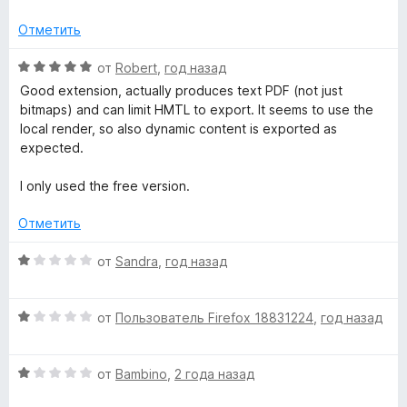
о
1
5
н
и
Отметить
а
з
5
5
О
от
Robert
,
год назад
и
ц
Good extension, actually produces text PDF (not just
з
е
bitmaps) and can limit HMTL to export. It seems to use the
5
н
local render, so also dynamic content is exported as
е
expected.
н
о
I only used the free version.
н
а
Отметить
5
и
О
от
Sandra
,
год назад
з
ц
5
е
О
н
от
Пользователь Firefox 18831224
,
год назад
ц
е
е
н
О
н
от
Bambino
,
2 года назад
о
ц
е
н