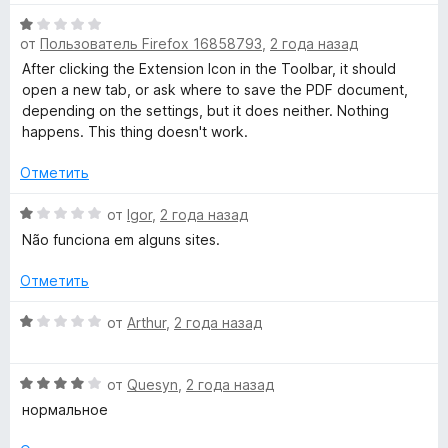
е
н
а
О
н
о
1
от
Пользователь Firefox 16858793
,
2 года назад
ц
е
н
и
е
н
а
After clicking the Extension Icon in the Toolbar, it should
з
н
о
1
open a new tab, or ask where to save the PDF document,
5
е
н
и
depending on the settings, but it does neither. Nothing
н
а
з
happens. This thing doesn't work.
о
1
5
н
и
Отметить
а
з
1
О
5
от
Igor
,
2 года назад
и
ц
Não funciona em alguns sites.
з
е
5
н
Отметить
е
н
О
от
Arthur
,
2 года назад
о
ц
н
е
а
О
н
от
Quesyn
,
2 года назад
1
ц
е
нормальное
и
е
н
з
н
о