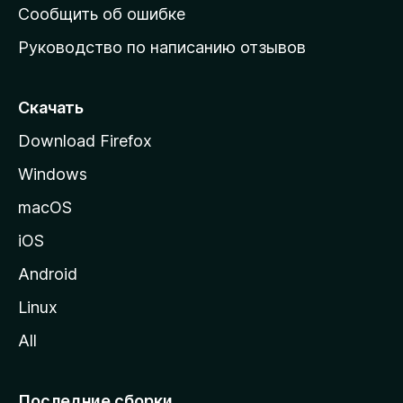
н
Сообщить об ошибке
ю
Руководство по написанию отзывов
ю
с
т
Скачать
р
Download Firefox
а
Windows
н
и
macOS
ц
iOS
у
M
Android
o
Linux
z
All
i
l
l
Последние сборки