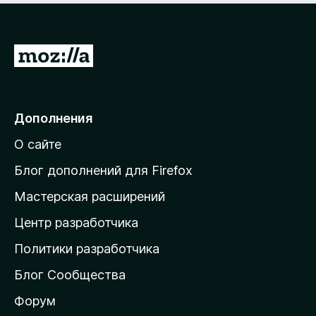
П
е
р
е
Дополнения
й
О сайте
т
и
Блог дополнений для Firefox
н
Мастерская расширений
а
Центр разработчика
д
о
Политики разработчика
м
Блог Сообщества
а
ш
Форум