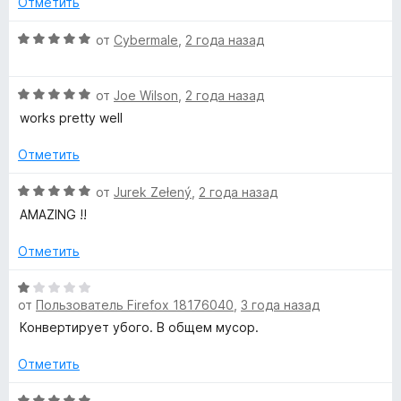
Отметить
5
е
н
н
а
О
от
Cybermale
,
2 года назад
о
1
ц
н
и
е
а
з
О
н
от
Joe Wilson
,
2 года назад
4
5
ц
е
works pretty well
и
е
н
з
н
о
Отметить
5
е
н
н
а
О
от
Jurek Zełený
,
2 года назад
о
5
ц
AMAZING !!
н
и
е
а
з
н
Отметить
5
5
е
и
н
О
з
о
от
Пользователь Firefox 18176040
,
3 года назад
ц
5
н
е
Конвертирует убого. В общем мусор.
а
н
5
е
Отметить
и
н
з
о
О