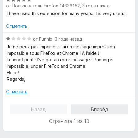
5
от
Пользователь Firefox 14836152
,
3 года назад
н
ц
а
е
I have used this extension for many years. It is very useful.
1
н
и
е
Отметить
з
н
5
о
О
от
Funnix
,
3 года назад
н
ц
Je ne peux pas imprimer : j'ai un message impression
а
е
impossible sous FireFox et Chrome ! A l'aide !
5
н
I cannot print : I've got an error message : Printing is
и
е
impossible, under FireFox and Chrome
з
н
Help !
5
о
Regards,
н
а
Отметить
1
и
Назад
Вперёд
з
5
Страница 1 из 13