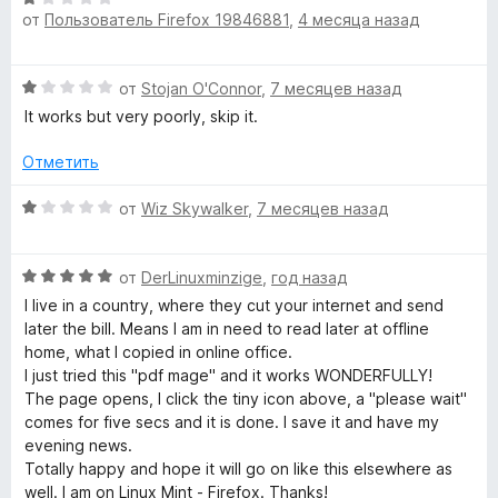
з
от
Пользователь Firefox 19846881
,
4 месяца назад
а
ц
5
»
1
е
и
н
О
от
Stojan O'Connor
,
7 месяцев назад
з
е
ц
5
н
It works but very poorly, skip it.
е
о
н
н
Отметить
е
а
н
О
1
от
Wiz Skywalker
,
7 месяцев назад
о
ц
и
н
е
з
а
О
н
от
DerLinuxminzige
,
год назад
5
1
ц
е
I live in a country, where they cut your internet and send
и
е
н
later the bill. Means I am in need to read later at offline
з
н
о
home, what I copied in online office.
5
е
н
I just tried this "pdf mage" and it works WONDERFULLY!
н
а
The page opens, I click the tiny icon above, a "please wait"
о
1
comes for five secs and it is done. I save it and have my
н
и
evening news.
а
з
Totally happy and hope it will go on like this elsewhere as
5
5
well. I am on Linux Mint - Firefox. Thanks!