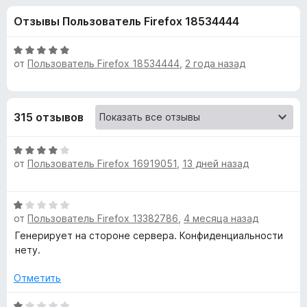
н
,
з
Отзывы Пользователь Firefox 18534444
3
е
а
и
р
з
О
а
от
Пользователь Firefox 18534444
,
2 года назад
«
5
ц
F
е
н
i
P
е
r
315 отзывов
н
e
D
о
f
О
н
o
F
от
Пользователь Firefox 16919051
,
13 дней назад
ц
а
x
е
5
н
и
M
О
е
з
от
Пользователь Firefox 13382786
,
4 месяца назад
ц
н
5
a
е
Генерирует на стороне сервера. Конфиденциальности
о
н
нету.
н
g
е
а
н
Отметить
4
о
и
e
н
О