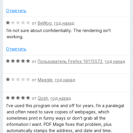
и
з
Отметить
5
О
от
BeWog
,
год назад
ц
I'm not sure about confidentiality. The rendering isn't
е
working.
н
е
Отметить
н
о
О
от
Пользователь Firefox 19115572
,
год назад
н
ц
а
е
1
О
н
от
Maggle
,
год назад
и
ц
е
з
е
н
5
О
н
от
Qosh
,
год назад
о
ц
е
н
I've used this program one and off for years. I'm a paralegal
е
н
а
and often need to save copies of webpages, which
н
о
5
sometimes print in funny ways or don't grab all the
е
н
и
information I want. PDF Mage fixes that problem, plus
н
а
з
automatically stamps the address, and date and time.