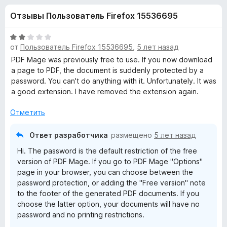
н
,
з
Отзывы Пользователь Firefox 15536695
3
е
а
и
р
з
О
а
от
Пользователь Firefox 15536695
,
5 лет назад
«
5
ц
F
е
PDF Mage was previously free to use. If you now download
н
i
a page to PDF, the document is suddenly protected by a
P
е
password. You can't do anything with it. Unfortunately. It was
r
н
a good extension. I have removed the extension again.
e
D
о
f
н
Отметить
o
F
а
x
2
Ответ разработчика
размещено
5 лет назад
и
M
Hi. The password is the default restriction of the free
з
version of PDF Mage. If you go to PDF Mage "Options"
5
a
page in your browser, you can choose between the
password protection, or adding the "Free version" note
to the footer of the generated PDF documents. If you
g
choose the latter option, your documents will have no
password and no printing restrictions.
e