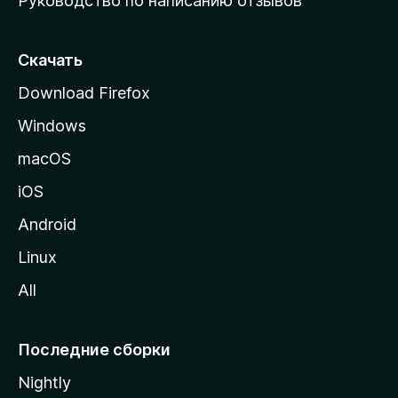
Руководство по написанию отзывов
ю
с
т
Скачать
р
Download Firefox
а
Windows
н
и
macOS
ц
iOS
у
M
Android
o
Linux
z
All
i
l
l
Последние сборки
a
Nightly