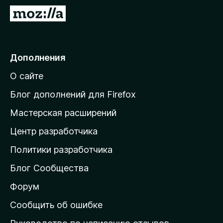
П
е
р
е
Дополнения
й
О сайте
т
и
Блог дополнений для Firefox
н
Мастерская расширений
а
Центр разработчика
д
о
Политики разработчика
м
Блог Сообщества
а
ш
Форум
н
Сообщить об ошибке
ю