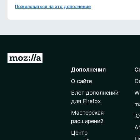
Пожаловаться на это дополнение
П
е
Дополнения
С
р
О сайте
D
е
й
Блог дополнений
W
т
для Firefox
m
и
Мастерская
н
i
расширений
а
A
д
Центр
Li