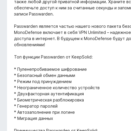
также любой другой приватной информации. Храните вс
обеспечьте доступ к ним за считанные секунды и запом
записи Passwarden.
Passwarden является частью нашего нового пакета без
MonoDefense включает в себя VPN Unlimited – надежно
доступа в интернет. В будущем к MonoDefense будут до
обновлениями!
Топ функции Passwarden от KeepSolid:
* Пуленепробиваемое шифрование
* Безопасный обмен данными
* Режим под принуждением
* Неограниченное количество устройств
* Двухфакторная аутентификация
* Биометрическая разблокировка
* Генератор паролей
* Автозаполнение при логине
* Миграция данных
Преимущества Passwarden от KeepSolid: