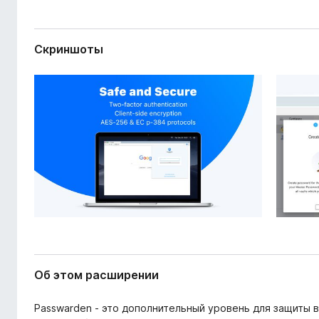
ш
з
и
е
р
р
е
Скриншоты
а
н
и
F
я
i
r
e
f
o
x
Об этом расширении
Passwarden - это дополнительный уровень для защиты в