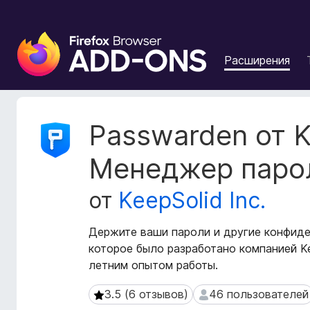
Д
о
Расширения
п
о
л
н
М
Passwarden от K
е
е
т
н
Менеджер паро
а
и
д
я
от
KeepSolid Inc.
а
д
н
л
н
Держите ваши пароли и другие конфиде
я
ы
которое было разработано компанией Ke
б
е
летним опытом работы.
р
р
а
а
3.5 (6 отзывов)
46 пользователей
3.5 (6 отзывов)
46 пользователей
с
у