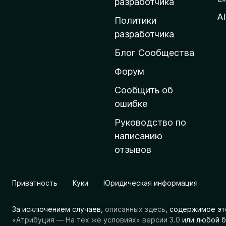
о
разработчика
м
Al
Политики
а
разработчика
ш
Блог Сообщества
н
ю
Форум
ю
Сообщить об
с
ошибке
т
Руководство по
р
написанию
а
отзывов
н
и
ц
Приватность
Куки
Юридическая информация
у
M
За исключением случаев,
описанных здесь
, содержимое эт
o
«Атрибуция — На тех же условиях» версии 3.0
или любой б