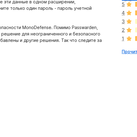
ц
е эти данные в одном расширении,
5
е
ните только один пароль - пароль учетной
4
н
о
3
к
опасности MonoDefense. Помимо Passwarden,
2
п
е решение для неограниченного и безопасного
1
о
бавлены и другие решения. Так что следите за
к
Прочит
а
н
е
т