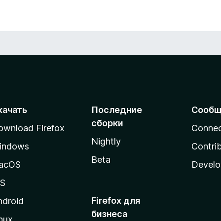
качать
Последние
Сообщ
сборки
ownload Firefox
Conne
Nightly
indows
Contri
Beta
acOS
Develo
OS
Firefox для
ndroid
бизнеса
nux