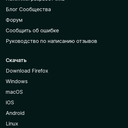
м
Блог Сообщества
а
ш
Форум
н
Сообщить об ошибке
ю
Руководство по написанию отзывов
ю
с
т
Скачать
р
Download Firefox
а
Windows
н
и
macOS
ц
iOS
у
M
Android
o
Linux
z