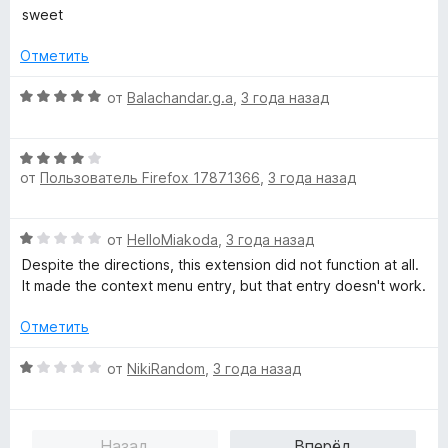
ц
н
а
sweet
з
е
о
5
5
н
н
Отметить
и
е
а
з
н
О
5
от
Balachandar.g.a
,
3 года назад
5
о
ц
и
н
е
з
а
О
н
5
5
от
Пользователь Firefox 17871366
,
3 года назад
ц
е
и
е
н
з
н
о
О
от
HelloMiakoda
,
3 года назад
5
е
н
ц
н
а
Despite the directions, this extension did not function at all.
е
о
5
It made the context menu entry, but that entry doesn't work.
н
н
и
е
а
Отметить
з
н
4
5
о
О
и
от
NikiRandom
,
3 года назад
н
ц
з
а
е
5
1
н
Назад
Вперёд