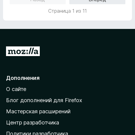
и
е
з
н
Страница 1 из 11
5
о
н
а
1
и
з
П
5
е
р
е
Дополнения
й
О сайте
т
и
Блог дополнений для Firefox
н
Мастерская расширений
а
Центр разработчика
д
о
Политики разработчика