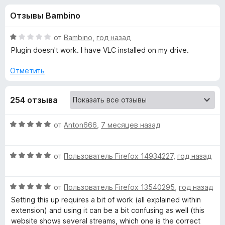
н
,
з
Отзывы Bambino
3
е
а
и
р
з
О
от
Bambino
,
год назад
а
«
5
ц
Plugin doesn't work. I have VLC installed on my drive.
F
е
н
i
Отметить
O
е
r
н
e
p
254 отзыва
о
f
н
o
e
а
О
от
Anton666
,
7 месяцев назад
x
1
ц
и
n
е
з
О
н
от
Пользователь Firefox 14934227
,
год назад
5
ц
е
i
е
н
О
н
от
Пользователь Firefox 13540295
,
год назад
о
n
ц
е
н
Setting this up requires a bit of work (all explained within
е
н
а
extension) and using it can be a bit confusing as well (this
V
н
о
5
website shows several streams, which one is the correct