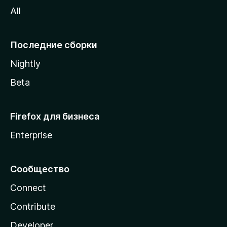
All
i
l
l
Последние сборки
a
Nightly
Beta
Firefox для бизнеса
Enterprise
Сообщество
Connect
Contribute
Developer