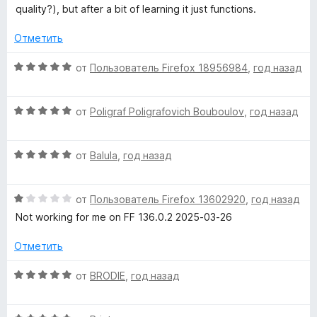
е
н
и
quality?), but after a bit of learning it just functions.
н
а
L
з
о
5
5
Отметить
н
и
C
а
з
О
от
Пользователь Firefox 18956984
,
год назад
5
5
ц
m
и
е
з
О
н
от
Poligraf Poligrafovich Bouboulov
,
год назад
e
5
ц
е
е
н
О
н
от
Balula
,
год назад
о
d
ц
е
н
е
н
а
i
О
н
от
Пользователь Firefox 13602920
,
год назад
о
5
ц
е
н
и
Not working for me on FF 136.0.2 2025-03-26
a
е
н
а
з
н
о
5
5
Отметить
е
н
p
и
н
а
з
О
от
BRODIE
,
год назад
о
5
5
ц
l
н
и
е