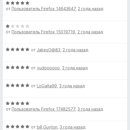
О
и
е
от
Пользователь Firefox 14643647
,
2 года назад
ц
з
н
е
5
о
н
н
О
е
а
от
Пользователь Firefox 15019719
,
2 года назад
ц
н
4
е
о
и
н
н
з
О
от
JakesO@83
,
2 года назад
е
а
5
ц
н
5
е
о
и
О
н
от
yudoooooo
,
3 года назад
н
з
ц
е
а
5
е
н
1
О
н
от
LoGaIta99
,
3 года назад
о
и
ц
е
н
з
е
н
а
5
О
н
о
5
от
Пользователь Firefox 17482577
,
3 года назад
ц
е
н
и
е
н
а
з
н
о
5
5
О
от
bill Guyton
,
3 года назад
е
н
и