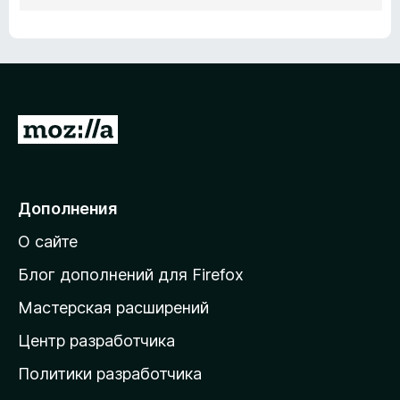
П
е
р
е
Дополнения
й
О сайте
т
и
Блог дополнений для Firefox
н
Мастерская расширений
а
Центр разработчика
д
о
Политики разработчика
м