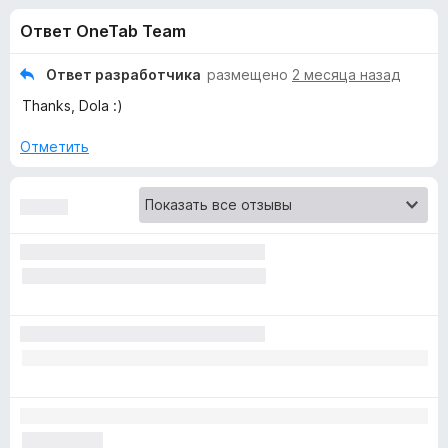
н
,
з
Ответ OneTab Team
1
е
а
и
р
з
Ответ разработчика
размещено
2 месяца назад
а
«
5
Thanks, Dola :)
F
i
O
Отметить
r
e
n
f
o
e
x
T
a
b
»