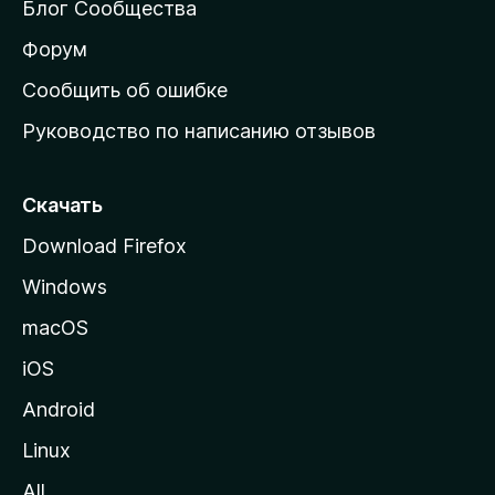
Блог Сообщества
а
ш
Форум
н
Сообщить об ошибке
ю
Руководство по написанию отзывов
ю
с
т
Скачать
р
Download Firefox
а
Windows
н
и
macOS
ц
iOS
у
M
Android
o
Linux
z
All