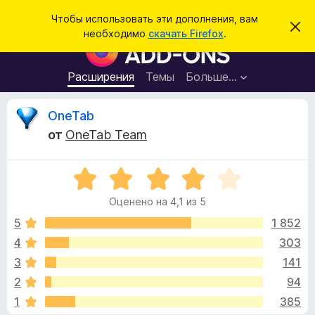
П
Войти
Чтобы использовать эти дополнения, вам
С
о
необходимо
скачать Firefox
.
к
Д
и
р
о
ы
с
т
п
Расширения
Темы
Больше…
к
ь
о
э
т
л
О
OneTab
о
н
у
от
OneTab Team
в
е
т
е
н
д
о
О
и
з
м
ц
я
л
Оценено на 4,1 из 5
е
е
д
ы
н
н
5
1 852
л
и
е
е
4
303
я
в
н
б
3
141
о
р
н
ы
2
94
а
а
1
385
4
у