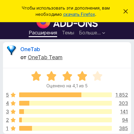
П
Войти
Чтобы использовать эти дополнения, вам
С
о
необходимо
скачать Firefox
.
к
Д
и
р
о
ы
с
т
п
Расширения
Темы
Больше…
к
ь
о
э
т
л
О
OneTab
о
н
у
от
OneTab Team
в
е
т
е
н
д
о
О
и
з
м
ц
я
л
Оценено на 4,1 из 5
е
е
д
ы
н
н
5
1 852
л
и
е
е
4
303
я
в
н
б
3
141
о
р
н
ы
2
94
а
а
1
385
4
у