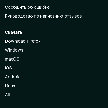
н
Сообщить об ошибке
ю
Руководство по написанию отзывов
ю
с
т
Скачать
р
Download Firefox
а
Windows
н
и
macOS
ц
iOS
у
M
Android
o
Linux
z
All
i
l