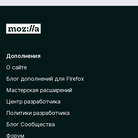
П
е
р
е
Дополнения
й
О сайте
т
и
Блог дополнений для Firefox
н
Мастерская расширений
а
Центр разработчика
д
о
Политики разработчика
м
Блог Сообщества
а
ш
Форум