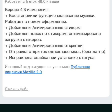
я
Работает с firefox 48.0 и выше
Версия 4.3 изменения:
o
+ Восстановили функцию скачивание музыки.
Работает в новом оформлении.
k
+ Добавлены Анимированные стикеры.
+ Добавлен поиск по стикерам, оптимизирована
.
загрузка стикеров.
+ Добавлены Анимированные открытки
r
+ Отправка открыток одноклассников (бесплатно)
+ Исправлена ошибка при установке статуса.
u
Исходный код выпущен на условиях:
Публичная
»
лицензия Mozilla 2.0
–
Скачать файл
3
в