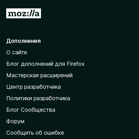
е
П
е
р
р
е
с
Дополнения
й
О сайте
т
и
и
Блог дополнений для Firefox
и
н
Мастерская расширений
а
Центр разработчика
д
о
Политики разработчика
м
Блог Сообщества
а
ш
Форум
н
Сообщить об ошибке
ю