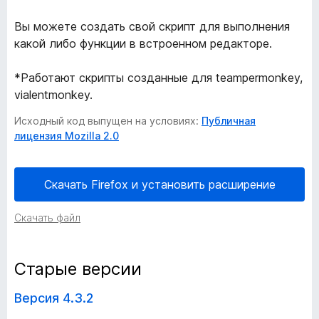
T
Вы можете создать свой скрипт для выполнения
какой либо функции в встроенном редакторе.
o
*Работают скрипты созданные для teampermonkey,
o
vialentmonkey.
Исходный код выпущен на условиях:
Публичная
l
лицензия Mozilla 2.0
s
Скачать Firefox и установить расширение
-
Скачать файл
р
а
Старые версии
с
Версия 4.3.2