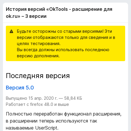
я
,
з
История версий «OkTools - расширение для
1
е
в
и
ok.ru» – 3 версии
р
з
а
е
5
Будьте осторожны со старыми версиями! Эти
F
версии отображаются только для сведения и в
i
р
целях тестирования.
r
Вы всегда должны использовать последнюю
e
с
версию дополнения.
f
o
и
Последняя версия
x
й
Версия 5.0
«
Выпущено 15 апр. 2020 г. — 58,84 КБ
Работает с firefox 48.0 и выше
O
Полностью переработан функционал расширения,
в расширении теперь используются так
k
называемые UserScript.