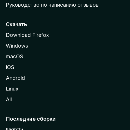
Руководство по написанию отзывов
ю
с
т
Скачать
р
Download Firefox
а
Windows
н
и
macOS
ц
iOS
у
M
Android
o
Linux
z
All
i
l
l
Последние сборки
a
Nightly