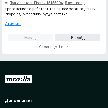
а
з
от
Пользователь Firefox 15155004
,
5 лет назад
ц
н
1
5
е
приложение то работает то нет, все хотят за деньги
о
и
н
скоро одноклассники будут платные.
н
з
е
а
5
н
Отметить
5
о
и
н
з
Назад
Вперёд
а
5
1
Страница 1 из 4
и
з
5
П
е
р
е
Дополнения
й