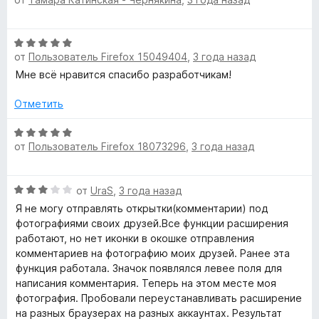
u
5
ц
е
н
»
О
е
от
Пользователь Firefox 15049404
,
3 года назад
ц
н
е
Мне всё нравится спасибо разработчикам!
о
н
н
е
Отметить
а
н
5
о
О
и
от
Пользователь Firefox 18073296
,
3 года назад
н
ц
з
а
е
5
5
н
О
от
UraS
,
3 года назад
и
е
ц
з
н
Я не могу отправлять открытки(комментарии) под
е
5
о
фотографиями своих друзей.Все функции расширения
н
н
работают, но нет иконки в окошке отправления
е
а
комментариев на фотографию моих друзей. Ранее эта
н
5
функция работала. Значок появлялся левее поля для
о
и
написания комментария. Теперь на этом месте моя
н
з
фотография. Пробовали переустанавливать расширение
а
5
на разных браузерах на разных аккаунтах. Результат