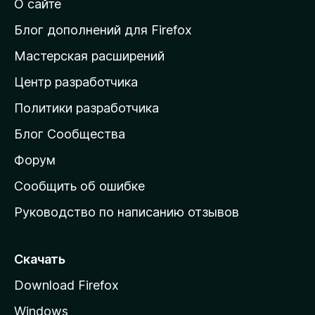
О сайте
т
и
Блог дополнений для Firefox
н
Мастерская расширений
а
Центр разработчика
д
о
Политики разработчика
м
Блог Сообщества
а
ш
Форум
н
Сообщить об ошибке
ю
Руководство по написанию отзывов
ю
с
т
Скачать
р
Download Firefox
а
Windows
н