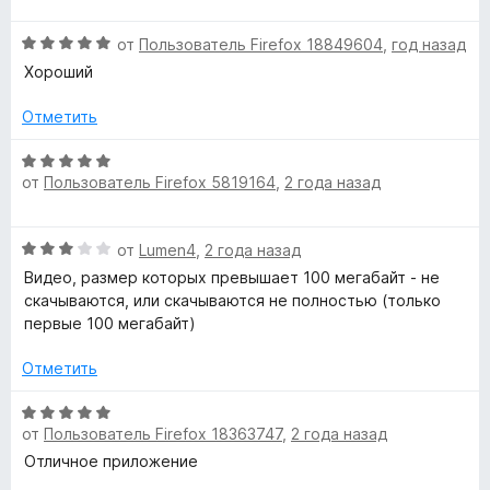
з
н
е
5
о
-
О
н
от
Пользователь Firefox 18849604
,
год назад
н
ц
е
а
Хороший
р
е
н
4
н
о
Отметить
и
е
н
а
з
н
а
О
5
о
5
от
Пользователь Firefox 5819164
,
2 года назад
ц
с
н
и
е
а
з
н
ш
О
5
от
Lumen4
,
2 года назад
5
е
ц
и
н
Видео, размер которых превышает 100 мегабайт - не
е
и
з
о
скачываются, или скачываются не полностью (только
н
5
н
первые 100 мегабайт)
е
а
р
н
5
Отметить
о
и
е
н
О
з
а
от
Пользователь Firefox 18363747
,
2 года назад
ц
5
н
3
е
Отличное приложение
и
н