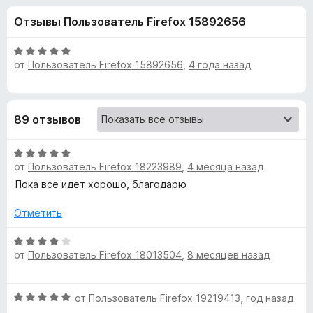
н
,
з
Отзывы Пользователь Firefox 15892656
1
е
а
и
р
з
О
а
от
Пользователь Firefox 15892656
,
4 года назад
«
5
ц
F
е
н
i
O
е
r
89 отзывов
н
e
k
о
f
О
н
o
T
от
Пользователь Firefox 18223989
,
4 месяца назад
ц
а
x
е
5
Пока все идет хорошо, благодарю
н
и
o
е
з
Отметить
н
5
o
о
О
от
Пользователь Firefox 18013504
,
8 месяцев назад
н
ц
l
а
е
5
н
О
от
Пользователь Firefox 19219413
,
год назад
и
е
s
ц