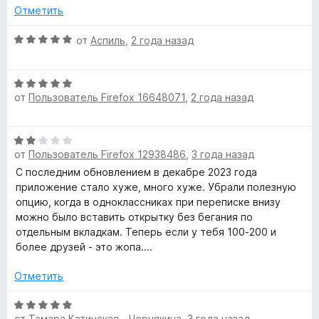
з
е
и
Отметить
5
н
о
О
от
Аспиль
,
2 года назад
е
н
ц
а
е
д
О
5
н
от
Пользователь Firefox 16648071
,
2 года назад
ц
и
е
л
е
з
н
н
5
о
О
е
н
я
от
Пользователь Firefox 12938486
,
3 года назад
ц
н
а
е
C последним обновлением в декабре 2023 года
о
5
o
н
приложение стало хуже, много хуже. Убрали полезную
н
и
е
опцию, когда в одноклассниках при переписке внизу
а
з
k
н
можно было вставить открытку без бегания по
5
5
о
отдельным вкладкам. Теперь если у тебя 100-200 и
и
н
более друзей - это жопа....
з
.
а
5
2
Отметить
r
и
з
О
от
Тамара Катинская - Чернякина
,
3 года назад