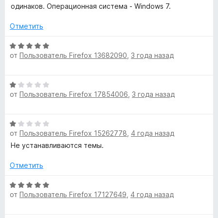
3
одинаков. Операционная система - Windows 7.
и
з
Отметить
5
О
от
Пользователь Firefox 13682090
,
3 года назад
ц
е
н
О
е
от
Пользователь Firefox 17854006
,
3 года назад
ц
н
е
о
н
н
О
е
а
от
Пользователь Firefox 15262778
,
4 года назад
ц
н
5
е
Не устанавливаются темы.
о
и
н
н
з
е
Отметить
а
5
н
1
о
О
и
от
Пользователь Firefox 17127649
,
4 года назад
н
ц
з
а
е
5
1
н