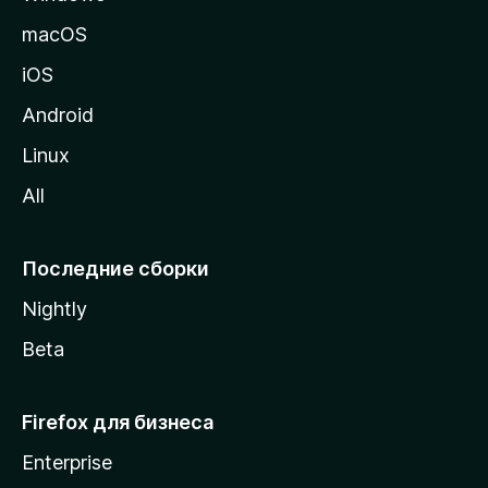
и
macOS
ц
iOS
у
M
Android
o
Linux
z
All
i
l
l
Последние сборки
a
Nightly
Beta
Firefox для бизнеса
Enterprise