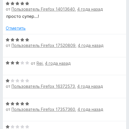
О
и
е
от
Пользователь Firefox 14013640
,
4 года назад
ц
з
н
е
просто супер...!
5
о
н
н
е
Отметить
а
н
5
о
О
и
от
Пользователь Firefox 17520809
,
4 года назад
н
ц
з
а
е
5
5
н
О
от
Rei
,
4 года назад
и
е
ц
з
н
е
5
о
О
н
н
от
Пользователь Firefox 16372573
,
4 года назад
ц
е
а
е
н
5
н
о
и
О
е
н
з
от
Пользователь Firefox 17357360
,
4 года назад
ц
н
а
5
е
о
3
н
н
и
О
е